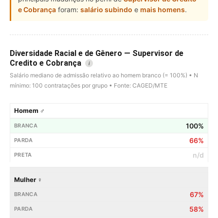
e Cobrança
foram:
salário subindo
e
mais homens
.
Diversidade Racial e de Gênero — Supervisor de
Credito e Cobrança
i
Salário mediano de admissão relativo ao homem branco (= 100%) • N
mínimo: 100 contratações por grupo • Fonte: CAGED/MTE
Homem ♂
100%
66%
n/d
Mulher ♀
67%
58%