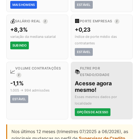
MAIS HOMENS
ESTÁVEL
💰
🏢
SALÁRIO REAL
PORTE EMPRESAS
I
I
+8,3%
+0,23
variação da mediana salarial
índice de porte médio das
contratantes
SUBINDO
ESTÁVEL
VOLUME CONTRATAÇÕES
FILTRE POR
📈
📚
ESTADO/CIDADE
I
-1,1%
Acesse agora
mesmo!
1.005 → 994 admissões
Esses mesmos dados por
ESTÁVEL
localidade
OPÇÕES DE ACESSO
Nos últimos 12 meses (trimestres 07/2025 a 06/2026), as
principais mudanças no perfil de
Supervisor de Credito