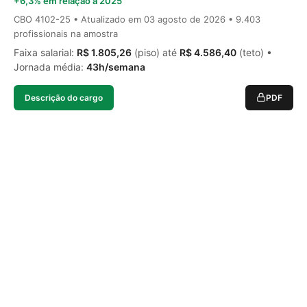
+6,3% em relação a 2025
CBO 4102-25 • Atualizado em
03 agosto de 2026
• 9.403
profissionais na amostra
Faixa salarial:
R$ 1.805,26
(piso) até
R$ 4.586,40
(teto) •
Jornada média:
43h/semana
Descrição do cargo
PDF