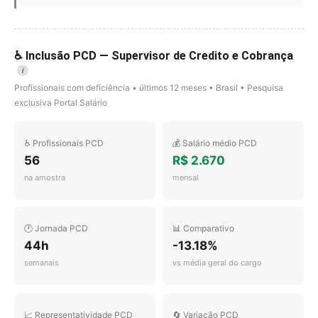
♿ Inclusão PCD — Supervisor de Credito e Cobrança
i
Profissionais com deficiência • últimos 12 meses • Brasil • Pesquisa
exclusiva Portal Salário
♿ Profissionais PCD
💰 Salário médio PCD
56
R$ 2.670
na amostra
mensal
🕐 Jornada PCD
📊 Comparativo
44h
-13.18%
semanais
vs média geral do cargo
📈 Representatividade PCD
🔄 Variação PCD