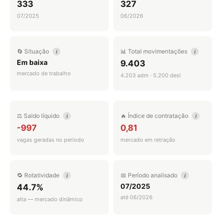
333
327
07/2025
06/2026
🔄 Situação
📊 Total movimentações
i
i
Em baixa
9.403
mercado de trabalho
4.203 adm · 5.200 desl
⚖️ Saldo líquido
🔥 Índice de contratação
i
i
-997
0,81
vagas geradas no período
mercado em retração
🔁 Rotatividade
📅 Período analisado
i
i
07/2025
44.7%
até 06/2026
alta — mercado dinâmico