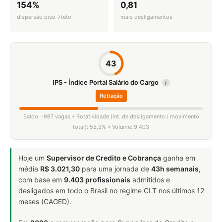
154%
0,81
dispersão piso→teto
mais desligamentos
43
IPS - Índice Portal Salário do Cargo
i
Retração
Saldo: -997 vagas • Rotatividade (int. de desligamento / movimento
total): 55,3% • Volume: 9.403
Hoje um
Supervisor de Credito e Cobrança
ganha em
média
R$ 3.021,30
para uma jornada de
43h semanais
,
com base em
9.403 profissionais
admitidos e
desligados em todo o Brasil no regime CLT nos últimos 12
meses (CAGED).