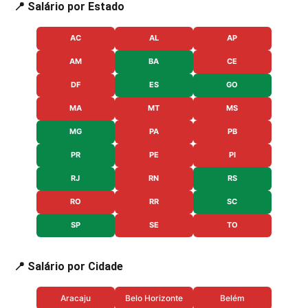
📍 Salário por Estado
AC
AL
AP
AM
BA
CE
DF
ES
GO
MA
MT
MS
MG
PA
PB
PR
PE
PI
RJ
RN
RS
RO
RR
SC
SP
SE
TO
📍 Salário por Cidade
Aracaju
Belo Horizonte
Belém