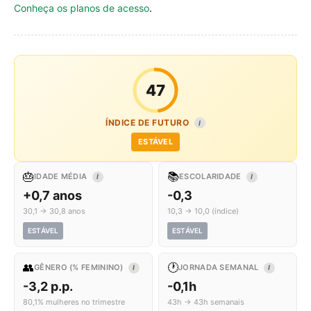
Conheça os planos de acesso
.
47
ÍNDICE DE FUTURO
I
ESTÁVEL
🎂
📚
IDADE MÉDIA
ESCOLARIDADE
I
I
+0,7 anos
-0,3
30,1 → 30,8 anos
10,3 → 10,0 (índice)
ESTÁVEL
ESTÁVEL
👥
🕐
GÊNERO (% FEMININO)
JORNADA SEMANAL
I
I
-3,2 p.p.
-0,1h
80,1% mulheres no trimestre
43h → 43h semanais