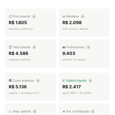
📋 Piso salarial
📊 Mediana
i
i
R$ 1.805
R$ 2.098
acordos coletivos
50% acima / abaixo
🏆 Teto salarial
👥 Profissionais
i
i
R$ 4.586
9.403
maiores salários
últimos 12 meses
🏢 Custo empresa
💵
Salário líquido
i
i
R$ 5.136
R$ 2.417
salário + encargos CLT
após INSS + IR médio
📈 Amp. salarial
🔥 Índ. contratação
i
i