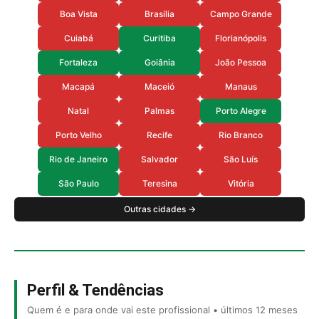
Boa Vista
Brasília
Campo Grande
Cuiabá
Curitiba
Florianópolis
Fortaleza
Goiânia
João Pessoa
Macapá
Maceió
Manaus
Natal
Palmas
Porto Alegre
Porto Velho
Recife
Rio Branco
Rio de Janeiro
Salvador
São Luís
São Paulo
Teresina
Vitória
Outras cidades →
Perfil & Tendências
Quem é e para onde vai este profissional • últimos 12 meses