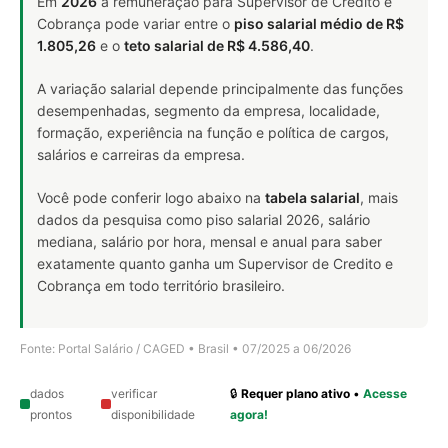
Em
2026
a remuneração para Supervisor de Credito e
Cobrança pode variar entre o
piso salarial médio de R$
1.805,26
e o
teto salarial de R$ 4.586,40
.
A variação salarial depende principalmente das funções
desempenhadas, segmento da empresa, localidade,
formação, experiência na função e política de cargos,
salários e carreiras da empresa.
Você pode conferir logo abaixo na
tabela salarial
, mais
dados da pesquisa como piso salarial 2026, salário
mediana, salário por hora, mensal e anual para saber
exatamente quanto ganha um Supervisor de Credito e
Cobrança em todo território brasileiro.
Fonte: Portal Salário / CAGED • Brasil • 07/2025 a 06/2026
dados
verificar
🔒
Requer plano ativo
•
Acesse
prontos
disponibilidade
agora!