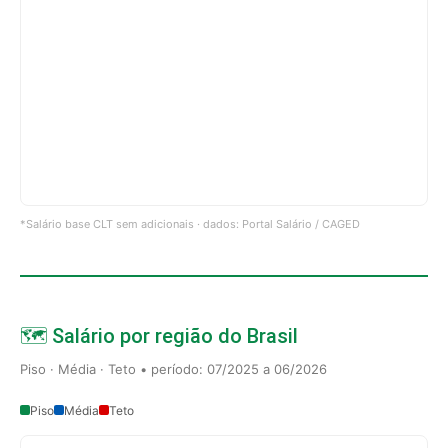
*Salário base CLT sem adicionais · dados: Portal Salário / CAGED
🗺️ Salário por região do Brasil
Piso · Média · Teto • período: 07/2025 a 06/2026
Piso
Média
Teto