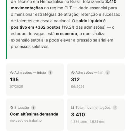
de Técnico em Hemodiálise no Brasil, totalizando
3.410
movimentações
no regime CLT — dado essencial para
dimensionar estratégias de atração, retenção e sucessão
de talentos em escala nacional. O
saldo líquido é
positivo em +362 postos
(19.2% das admissões) — o
estoque de vagas está
crescendo
, o que sinaliza
expansão setorial e pode elevar a pressão salarial em
processos seletivos.
📥 Admissões — início
📤 Admissões — fim
i
i
135
312
07/2025
06/2026
🔄 Situação
📊 Total movimentações
i
i
Com altíssima demanda
3.410
mercado de trabalho
1.886 adm · 1.524 desl