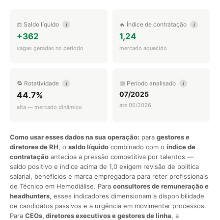
⚖️ Saldo líquido
🔥 Índice de contratação
i
i
+362
1,24
vagas geradas no período
mercado aquecido
🔁 Rotatividade
📅 Período analisado
i
i
07/2025
44.7%
até 06/2026
alta — mercado dinâmico
Como usar esses dados na sua operação:
para
gestores e
diretores de RH
, o
saldo líquido
combinado com o
índice de
contratação
antecipa a pressão competitiva por talentos —
saldo positivo e índice acima de 1,0 exigem revisão de política
salarial, benefícios e marca empregadora para reter profissionais
de Técnico em Hemodiálise. Para
consultores de remuneração e
headhunters
, esses indicadores dimensionam a disponibilidade
de candidatos passivos e a urgência em movimentar processos.
Para
CEOs, diretores executivos e gestores de linha
, a