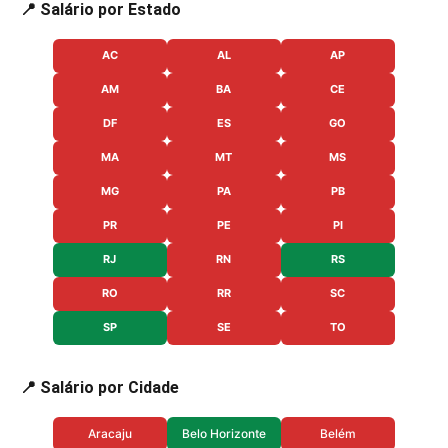
📍 Salário por Estado
AC
AL
AP
AM
BA
CE
DF
ES
GO
MA
MT
MS
MG
PA
PB
PR
PE
PI
RJ
RN
RS
RO
RR
SC
SP
SE
TO
📍 Salário por Cidade
Aracaju
Belo Horizonte
Belém