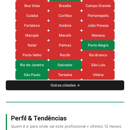
Boa Vista
Brasília
Campo Grande
Cuiabá
Curitiba
Florianópolis
Fortaleza
Goiânia
João Pessoa
Macapá
Maceió
Manaus
Natal
Palmas
Porto Alegre
Porto Velho
Recife
Rio Branco
Rio de Janeiro
Salvador
São Luís
São Paulo
Teresina
Vitória
Outras cidades →
Perfil & Tendências
Quem é e para onde vai este profissional • últimos 12 meses