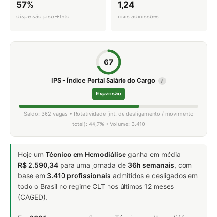
57%
1,24
dispersão piso→teto
mais admissões
67
IPS - Índice Portal Salário do Cargo
i
Expansão
Saldo: 362 vagas • Rotatividade (int. de desligamento / movimento
total): 44,7% • Volume: 3.410
Hoje um
Técnico em Hemodiálise
ganha em média
R$ 2.590,34
para uma jornada de
36h semanais
, com
base em
3.410 profissionais
admitidos e desligados em
todo o Brasil no regime CLT nos últimos 12 meses
(CAGED).