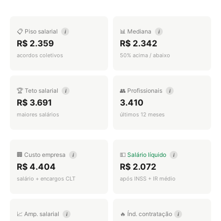
📋 Piso salarial
📊 Mediana
i
i
R$ 2.359
R$ 2.342
acordos coletivos
50% acima / abaixo
🏆 Teto salarial
👥 Profissionais
i
i
R$ 3.691
3.410
maiores salários
últimos 12 meses
🏢 Custo empresa
💵
Salário líquido
i
i
R$ 4.404
R$ 2.072
salário + encargos CLT
após INSS + IR médio
📈 Amp. salarial
🔥 Índ. contratação
i
i