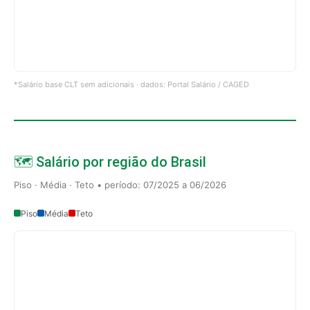
*Salário base CLT sem adicionais · dados: Portal Salário / CAGED
🗺️ Salário por região do Brasil
Piso · Média · Teto • período: 07/2025 a 06/2026
Piso
Média
Teto