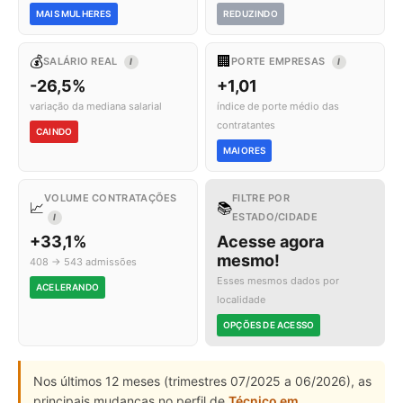
MAIS MULHERES
REDUZINDO
💰
🏢
SALÁRIO REAL
PORTE EMPRESAS
I
I
-26,5%
+1,01
variação da mediana salarial
índice de porte médio das
contratantes
CAINDO
MAIORES
VOLUME CONTRATAÇÕES
FILTRE POR
📈
📚
ESTADO/CIDADE
I
+33,1%
Acesse agora
mesmo!
408 → 543 admissões
Esses mesmos dados por
ACELERANDO
localidade
OPÇÕES DE ACESSO
Nos últimos 12 meses (trimestres 07/2025 a 06/2026), as
principais mudanças no perfil de
Técnico em