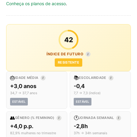
Conheça os planos de acesso
.
42
ÍNDICE DE FUTURO
I
RESISTENTE
🎂
📚
IDADE MÉDIA
ESCOLARIDADE
I
I
+3,0 anos
-0,4
34,7 → 37,7 anos
7,7 → 7,3 (índice)
ESTÁVEL
ESTÁVEL
👥
🕐
GÊNERO (% FEMININO)
JORNADA SEMANAL
I
I
+4,0 p.p.
-2,8h
82,9% mulheres no trimestre
37h → 34h semanais