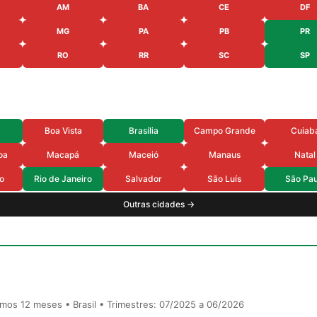
AM
BA
CE
DF
MG
PA
PB
PR
RO
RR
SC
SP
Boa Vista
Brasília
Campo Grande
Cuiab
oa
Macapá
Maceió
Manaus
Natal
o
Rio de Janeiro
Salvador
São Luís
São Pau
Outras cidades →
timos 12 meses • Brasil • Trimestres: 07/2025 a 06/2026