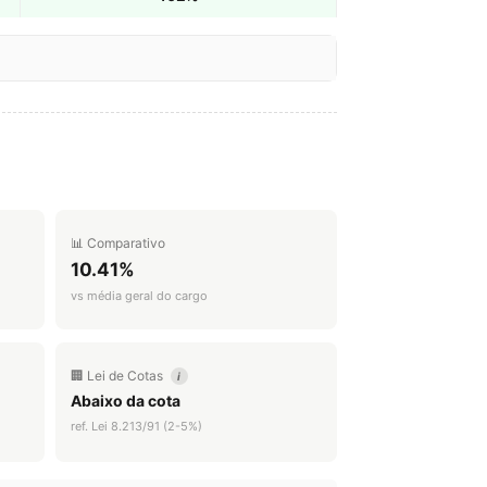
📊 Comparativo
10.41%
vs média geral do cargo
🏢 Lei de Cotas
i
Abaixo da cota
ref. Lei 8.213/91 (2-5%)