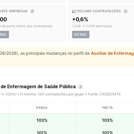
📈
ORTE EMPRESAS
VOLUME CONTRATAÇÕES
I
I
,00
+0,6%
e de porte médio das contratantes
7.208 → 7.249 admissões
ÁVEL
ESTÁVEL
06/2026), as principais mudanças no perfil de
Auxiliar de Enferma
ar de Enfermagem de Saúde Pública
i
o (= 100%) • N mínimo: 100 contratações por grupo • Fonte: CAGED/MTE
PARDA
PRETA
103%
103%
101%
102%