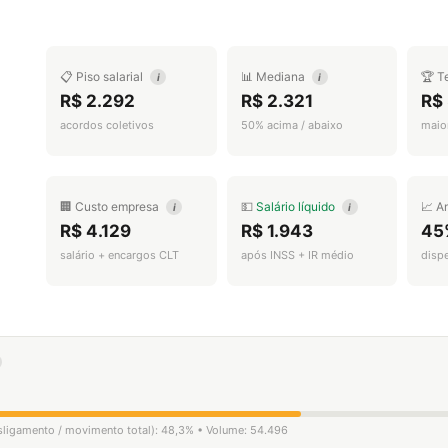
📋 Piso salarial
📊 Mediana
🏆 T
i
i
R$ 2.292
R$ 2.321
R$ 
acordos coletivos
50% acima / abaixo
maior
🏢 Custo empresa
💵
Salário líquido
📈 A
i
i
R$ 4.129
R$ 1.943
45
salário + encargos CLT
após INSS + IR médio
disp
esligamento / movimento total): 48,3% • Volume: 54.496