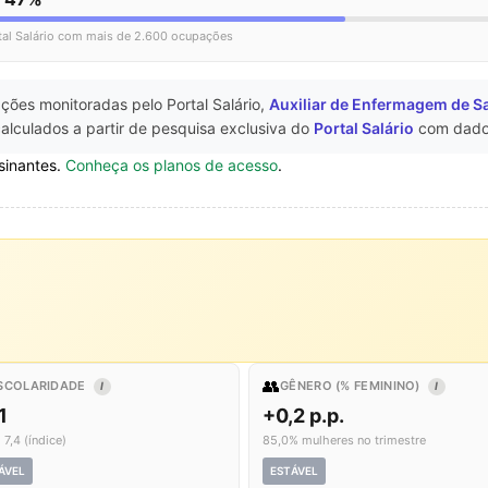
tal Salário com mais de 2.600 ocupações
ções monitoradas pelo Portal Salário,
Auxiliar de Enfermagem de S
alculados a partir de pesquisa exclusiva do
Portal Salário
com dado
sinantes.
Conheça os planos de acesso
.
👥
SCOLARIDADE
GÊNERO (% FEMININO)
I
I
1
+0,2 p.p.
 7,4 (índice)
85,0% mulheres no trimestre
ÁVEL
ESTÁVEL