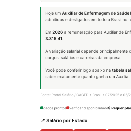
Hoje um
Auxiliar de Enfermagem de Saúde 
admitidos e desligados em todo o Brasil no
Em
2026
a remuneração para Auxiliar de En
3.315,41
.
A variação salarial depende principalmente
cargos, salários e carreiras da empresa.
Você pode conferir logo abaixo na
tabela sal
saber exatamente quanto ganha um Auxiliar d
Fonte: Portal Salário / CAGED • Brasil • 07/2025 a 06/
dados prontos
verificar disponibilidade
🔒
Requer plan
📍 Salário por Estado