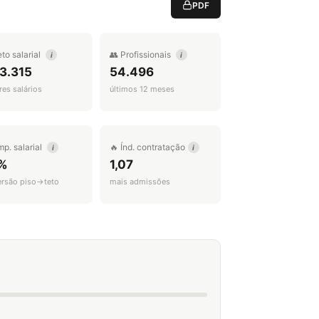
PDF
eto salarial
👥 Profissionais
i
i
3.315
54.496
es salários
últimos 12 meses
mp. salarial
🔥 Índ. contratação
i
i
%
1,07
ersão piso→teto
mais admissões