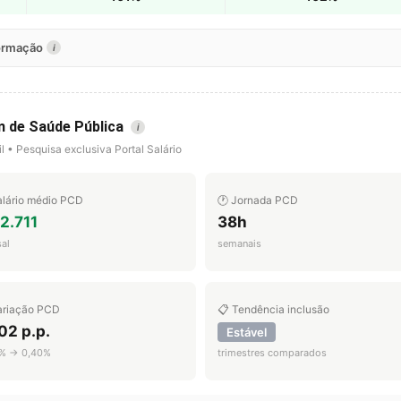
formação
i
m de Saúde Pública
i
l • Pesquisa exclusiva Portal Salário
alário médio PCD
🕐 Jornada PCD
2.711
38h
al
semanais
ariação PCD
📋 Tendência inclusão
02 p.p.
Estável
% → 0,40%
trimestres comparados