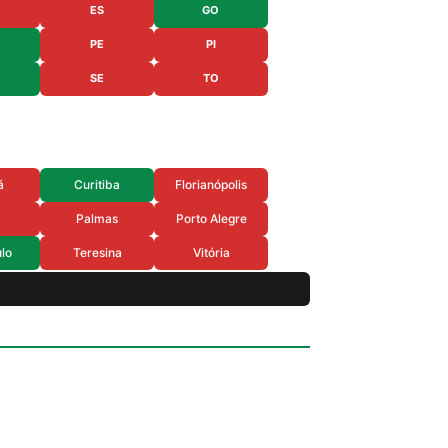
ES
GO
PE
PI
SE
TO
á
Curitiba
Florianópolis
Palmas
Porto Alegre
lo
Teresina
Vitória