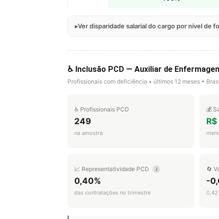
Ver disparidade salarial do cargo por nível de 
♿ Inclusão PCD — Auxiliar de Enfermage
Profissionais com deficiência • últimos 12 meses • Brasi
♿ Profissionais PCD
💰 S
249
R$ 
na amostra
mens
📈 Representatividade PCD
🔄 V
i
0,40%
-0,
das contratações no trimestre
0,42