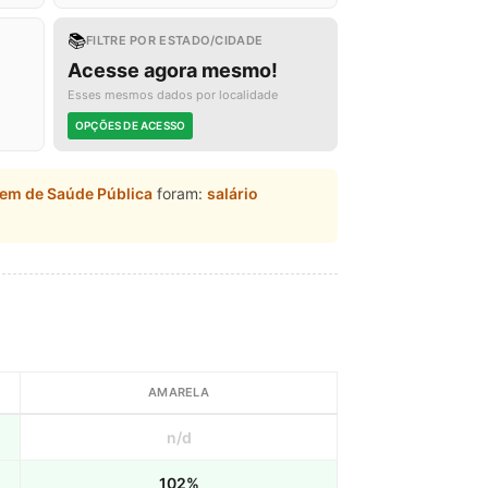
📚
FILTRE POR ESTADO/CIDADE
Acesse agora mesmo!
Esses mesmos dados por localidade
OPÇÕES DE ACESSO
gem de Saúde Pública
foram:
salário
AMARELA
n/d
102%