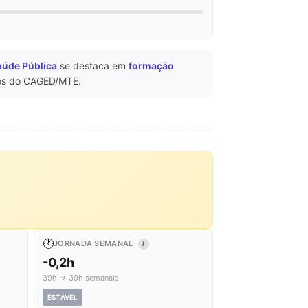
aúde Pública
se destaca em
formação
s do CAGED/MTE.
🕐
JORNADA SEMANAL
I
-0,2h
39h → 39h semanais
ESTÁVEL