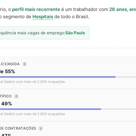
rio, o
perfil mais recorrente
é um trabalhador com
26 anos
,
en
o segmento de
Hospitais
de todo o Brasil.
equência mais vagas de emprego:
São Paulo
O EXIGIDA
I
de 55%
tal Salário com mais de 2.600 ocupações
TÍPICO
I
o 49%
tal Salário com mais de 2.600 ocupações
DE CONTRATAÇÕES
I
o 47%