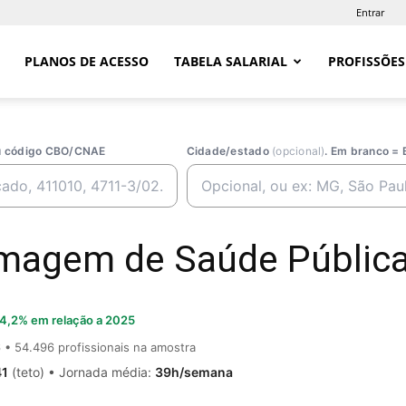
Entrar
PLANOS DE ACESSO
TABELA SALARIAL
PROFISSÕES
ou código CBO/CNAE
Cidade/estado
(opcional)
. Em branco = 
rmagem de Saúde Pública 
4,2% em relação a 2025
6
• 54.496 profissionais na amostra
41
(teto) • Jornada média:
39h/semana