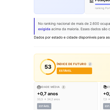
📊
ranking Por
No ranking nacional de mais de 2.600 ocupa
exigida
acima da maioria. Esses dados são c
Dados por estado e cidade disponíveis para as
ÍNDICE DE FUTURO
I
53
ESTÁVEL
🎂
📚
IDADE MÉDIA
E
I
+0,7 anos
+0,
33,5 → 34,2 anos
7,3 →
ESTÁVEL
EST