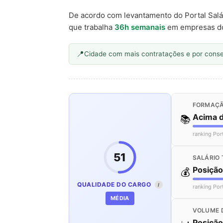
De acordo com levantamento do Portal Salá
que trabalha
36h semanais
em empresas d
Cidade com mais contratações e por cons
FORMAÇÃ
Acima 
📚
ranking Por
51
SALÁRIO 
Posiçã
💰
QUALIDADE DO CARGO
I
ranking Por
MÉDIA
VOLUME 
Posiçã