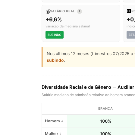
💰
🏢
SALÁRIO REAL
P
I
+6,6%
+0
variação da mediana salarial
índic
SUBINDO
EST
Nos últimos 12 meses (trimestres 07/2025 a 
subindo
.
Diversidade Racial e de Gênero — Auxili
Salário mediano de admissão relativo ao homem branc
BRANCA
Homem ♂
100%
Mulher ♀
100%