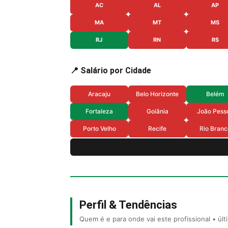
AC
AL
AP
MA
MT
MS
RJ
RN
RS
📍 Salário por Cidade
Aracaju
Belo Horizonte
Belém
Fortaleza
Goiânia
João Pess
Porto Velho
Recife
Rio Branc
Perfil & Tendências
Quem é e para onde vai este profissional • úl