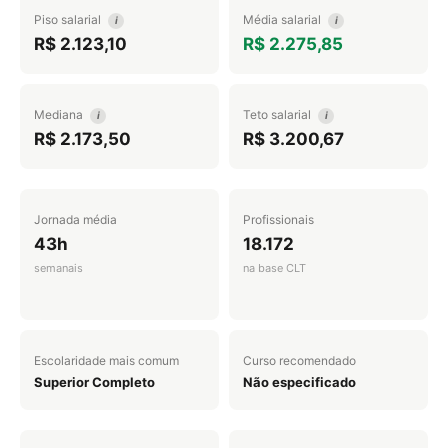
Piso salarial
Média salarial
i
i
R$ 2.123,10
R$ 2.275,85
Mediana
Teto salarial
i
i
R$ 2.173,50
R$ 3.200,67
Jornada média
Profissionais
43h
18.172
semanais
na base CLT
Escolaridade mais comum
Curso recomendado
Superior Completo
Não especificado