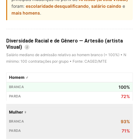
foram:
escolaridade desqualificando
,
salário caindo
e
mais homens
.
Diversidade Racial e de Gênero — Artesão (artista
Visual)
i
Salário mediano de admissão relativo ao homem branco (= 100%) • N
mínimo: 100 contratações por grupo • Fonte: CAGED/MTE
Homem ♂
100%
72%
Mulher ♀
93%
71%