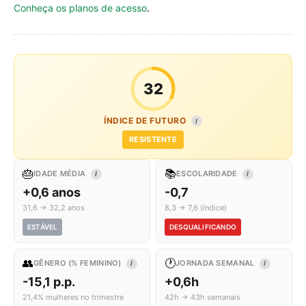
Conheça os planos de acesso
.
32
ÍNDICE DE FUTURO
I
RESISTENTE
🎂
📚
IDADE MÉDIA
ESCOLARIDADE
I
I
+0,6 anos
-0,7
31,6 → 32,2 anos
8,3 → 7,6 (índice)
ESTÁVEL
DESQUALIFICANDO
👥
🕐
GÊNERO (% FEMININO)
JORNADA SEMANAL
I
I
-15,1 p.p.
+0,6h
21,4% mulheres no trimestre
42h → 43h semanais