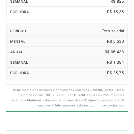
R$ 825
R$ 15,35
Teto salarial
R$ 5.536
R$ 66.433
R$ 1.384
R$ 25,75
Piso:
média dos acordos e convenções coletivas •
Média:
soma ÷ total
de profissionais CBO 2624-05 •
1º Quartil:
separa os 25% menores
salários •
Mediana:
valor central da amostra •
3º Quartil:
separa os 25%
maiores •
Teto:
maiores salários com filtros exclusivos