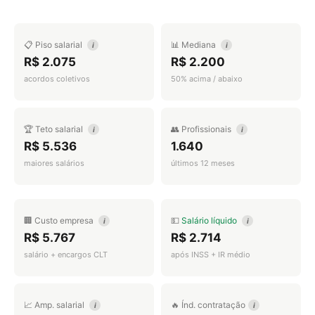
📋 Piso salarial
📊 Mediana
i
i
R$ 2.075
R$ 2.200
acordos coletivos
50% acima / abaixo
🏆 Teto salarial
👥 Profissionais
i
i
R$ 5.536
1.640
maiores salários
últimos 12 meses
🏢 Custo empresa
💵
Salário líquido
i
i
R$ 5.767
R$ 2.714
salário + encargos CLT
após INSS + IR médio
📈 Amp. salarial
🔥 Índ. contratação
i
i