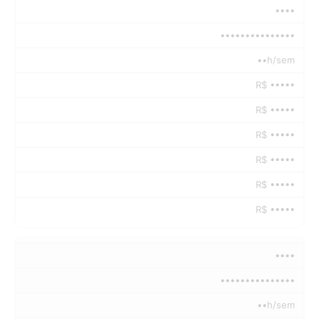
••••
•••••••••••••••
••h/sem
R$ •••••
R$ •••••
R$ •••••
R$ •••••
R$ •••••
R$ •••••
••••
•••••••••••••••
••h/sem