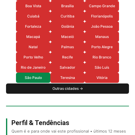
Boa Vista
Brasília
Campo Grande
Cuiabá
Curitiba
Florianópolis
Fortaleza
Goiânia
João Pessoa
Macapá
Maceió
Manaus
Natal
Palmas
Porto Alegre
Porto Velho
Recife
Rio Branco
Rio de Janeiro
Salvador
São Luís
São Paulo
Teresina
Vitória
Outras cidades →
Perfil & Tendências
Quem é e para onde vai este profissional • últimos 12 meses