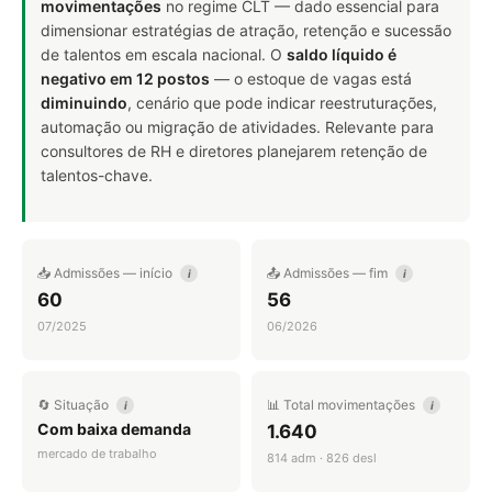
movimentações
no regime CLT — dado essencial para
dimensionar estratégias de atração, retenção e sucessão
de talentos em escala nacional. O
saldo líquido é
negativo em 12 postos
— o estoque de vagas está
diminuindo
, cenário que pode indicar reestruturações,
automação ou migração de atividades. Relevante para
consultores de RH e diretores planejarem retenção de
talentos-chave.
📥 Admissões — início
📤 Admissões — fim
i
i
60
56
07/2025
06/2026
🔄 Situação
📊 Total movimentações
i
i
Com baixa demanda
1.640
mercado de trabalho
814 adm · 826 desl