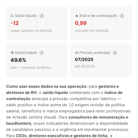
⚖️ Saldo líquido
🔥 Índice de contratação
i
i
-12
0,99
vagas geradas no período
mercado em retração
🔁 Rotatividade
📅 Período analisado
i
i
07/2025
49.6%
até 06/2026
alta — mercado dinâmico
Como usar esses dados na sua operação:
para
gestores e
diretores de RH
, o
saldo líquido
combinado com o
índice de
contratação
antecipa a pressão competitiva por talentos —
saldo positivo e índice acima de 1,0 exigem revisão de política
salarial, benefícios e marca empregadora para reter profissionais
de Artesão (artista Visual). Para
consultores de remuneração e
headhunters
, esses indicadores dimensionam a disponibilidade
de candidatos passivos e a urgência em movimentar processos.
Para
CEOs, diretores executivos e gestores de linha
, a