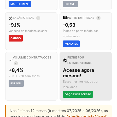
MAIS HOMENS
ESTÁVEL
💰
🏢
SALÁRIO REAL
PORTE EMPRESAS
I
I
-9,1%
-0,53
variação da mediana salarial
índice de porte médio das
contratantes
CAINDO
MENORES
VOLUME CONTRATAÇÕES
FILTRE POR
📈
📚
ESTADO/CIDADE
I
+8,4%
Acesse agora
mesmo!
203 → 220 admissões
Esses mesmos dados por
ESTÁVEL
localidade
OPÇÕES DE ACESSO
Nos últimos 12 meses (trimestres 07/2025 a 06/2026), as
principais mudanças no perfil de
Artesão (artista Visual)