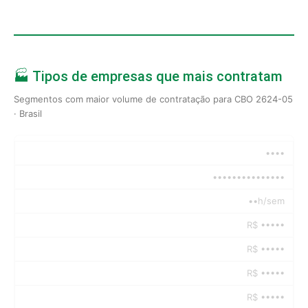
🏭 Tipos de empresas que mais contratam
Segmentos com maior volume de contratação para CBO 2624-05
· Brasil
••••
•••••••••••••••
••h/sem
R$ •••••
R$ •••••
R$ •••••
R$ •••••