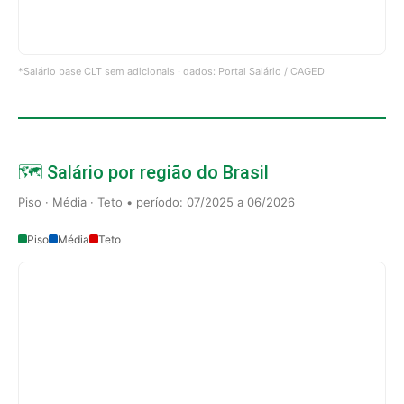
*Salário base CLT sem adicionais · dados: Portal Salário / CAGED
🗺️ Salário por região do Brasil
Piso · Média · Teto • período: 07/2025 a 06/2026
Piso
Média
Teto