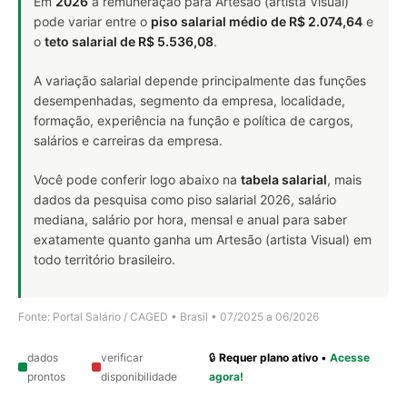
Em
2026
a remuneração para Artesão (artista Visual)
pode variar entre o
piso salarial médio de R$ 2.074,64
e
o
teto salarial de R$ 5.536,08
.
A variação salarial depende principalmente das funções
desempenhadas, segmento da empresa, localidade,
formação, experiência na função e política de cargos,
salários e carreiras da empresa.
Você pode conferir logo abaixo na
tabela salarial
, mais
dados da pesquisa como piso salarial 2026, salário
mediana, salário por hora, mensal e anual para saber
exatamente quanto ganha um Artesão (artista Visual) em
todo território brasileiro.
Fonte: Portal Salário / CAGED • Brasil • 07/2025 a 06/2026
dados
verificar
🔒
Requer plano ativo
•
Acesse
prontos
disponibilidade
agora!