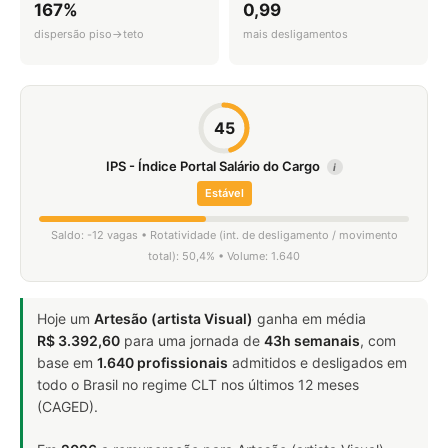
167%
0,99
dispersão piso→teto
mais desligamentos
45
IPS - Índice Portal Salário do Cargo
i
Estável
Saldo: -12 vagas • Rotatividade (int. de desligamento / movimento
total): 50,4% • Volume: 1.640
Hoje um
Artesão (artista Visual)
ganha em média
R$ 3.392,60
para uma jornada de
43h semanais
, com
base em
1.640 profissionais
admitidos e desligados em
todo o Brasil no regime CLT nos últimos 12 meses
(CAGED).