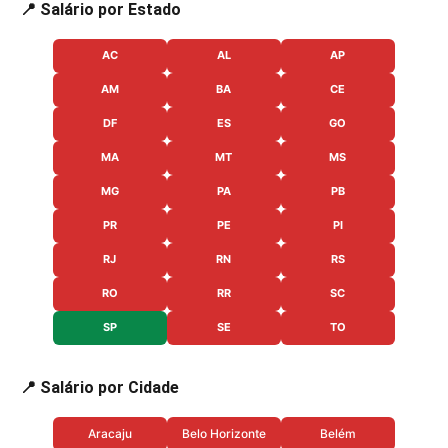
📍 Salário por Estado
AC
AL
AP
AM
BA
CE
DF
ES
GO
MA
MT
MS
MG
PA
PB
PR
PE
PI
RJ
RN
RS
RO
RR
SC
SP
SE
TO
📍 Salário por Cidade
Aracaju
Belo Horizonte
Belém