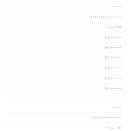
••••
•••••••••••••••
••h/sem
R$ •••••
R$ •••••
R$ •••••
R$ •••••
R$ •••••
R$ •••••
••••
•••••••••••••••
••h/sem