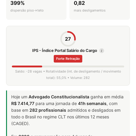
399%
0,82
dispersão piso→teto
mais desligamentos
27
IPS - Índice Portal Salário do Cargo
i
Forte Retração
Saldo: -28 vagas • Rotatividade (int. de desligamento / movimento
total): 55,0% • Volume: 282
Hoje um
Advogado Constitucionalista
ganha em média
R$ 7.414,77
para uma jornada de
41h semanais
, com
base em
282 profissionais
admitidos e desligados em
todo o Brasil no regime CLT nos últimos 12 meses
(CAGED).