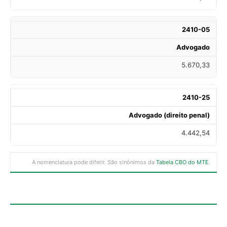
2410-05
Advogado
5.670,33
2410-25
Advogado (direito penal)
4.442,54
A nomenclatura pode diferir. São sinônimos da
Tabela CBO do MTE
.