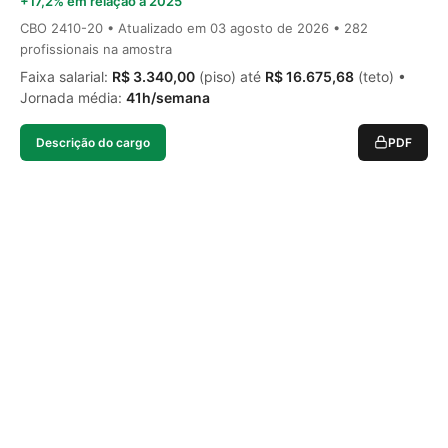
+17,2% em relação a 2025
CBO 2410-20 • Atualizado em
03 agosto de 2026
• 282
profissionais na amostra
Faixa salarial:
R$ 3.340,00
(piso) até
R$ 16.675,68
(teto) •
Jornada média:
41h/semana
Descrição do cargo
PDF