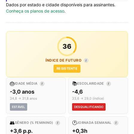
Dados por estado e cidade disponíveis para assinantes.
Conheça os planos de acesso
.
36
ÍNDICE DE FUTURO
I
RESISTENTE
🎂
📚
IDADE MÉDIA
ESCOLARIDADE
I
I
-3,0 anos
-4,6
34,8 → 31,8 anos
33,6 → 29,0 (índice)
ESTÁVEL
DESQUALIFICANDO
👥
🕐
GÊNERO (% FEMININO)
JORNADA SEMANAL
I
I
+3,6 p.p.
+0,3h