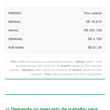
Teto salarial
R$ 16.676
R$ 200.108
R$ 4.169
R$ 81,34
Piso:
média dos acordos e convenções coletivas •
Média:
soma ÷ total
de profissionais CBO 2410-20 •
1º Quartil:
separa os 25% menores
salários •
Mediana:
valor central da amostra •
3º Quartil:
separa os 25%
maiores •
Teto:
maiores salários com filtros exclusivos
📊 Demanda no mercado de trabalho para