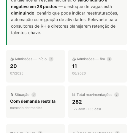
negativo em 28 postos
— o estoque de vagas está
diminuindo
, cenário que pode indicar reestruturações,
automação ou migração de atividades. Relevante para
consultores de RH e diretores planejarem retenção de
talentos-chave.
📥 Admissões — início
📤 Admissões — fim
i
i
20
11
07/2025
06/2026
🔄 Situação
📊 Total movimentações
i
i
Com demanda restrita
282
mercado de trabalho
127 adm · 155 desl