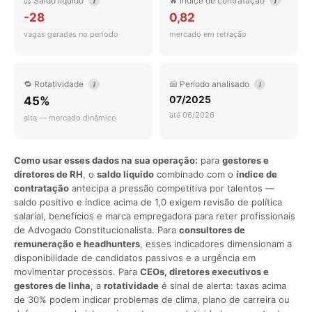
⚖️ Saldo líquido
🔥 Índice de contratação
i
i
-28
0,82
vagas geradas no período
mercado em retração
🔁 Rotatividade
📅 Período analisado
i
i
07/2025
45%
até 06/2026
alta — mercado dinâmico
Como usar esses dados na sua operação:
para
gestores e
diretores de RH
, o
saldo líquido
combinado com o
índice de
contratação
antecipa a pressão competitiva por talentos —
saldo positivo e índice acima de 1,0 exigem revisão de política
salarial, benefícios e marca empregadora para reter profissionais
de Advogado Constitucionalista. Para
consultores de
remuneração e headhunters
, esses indicadores dimensionam a
disponibilidade de candidatos passivos e a urgência em
movimentar processos. Para
CEOs, diretores executivos e
gestores de linha
, a
rotatividade
é sinal de alerta: taxas acima
de 30% podem indicar problemas de clima, plano de carreira ou