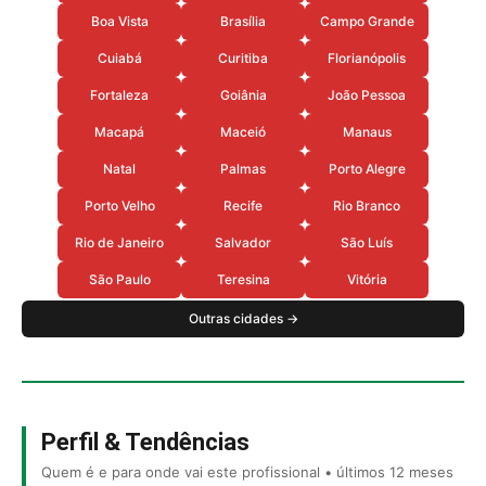
Boa Vista
Brasília
Campo Grande
Cuiabá
Curitiba
Florianópolis
Fortaleza
Goiânia
João Pessoa
Macapá
Maceió
Manaus
Natal
Palmas
Porto Alegre
Porto Velho
Recife
Rio Branco
Rio de Janeiro
Salvador
São Luís
São Paulo
Teresina
Vitória
Outras cidades →
Perfil & Tendências
Quem é e para onde vai este profissional • últimos 12 meses