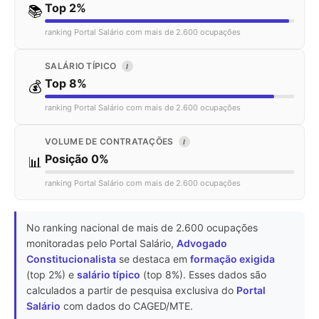
Top 2%
📚
ranking Portal Salário com mais de 2.600 ocupações
SALÁRIO TÍPICO
I
Top 8%
💰
ranking Portal Salário com mais de 2.600 ocupações
VOLUME DE CONTRATAÇÕES
I
Posição 0%
📊
ranking Portal Salário com mais de 2.600 ocupações
No ranking nacional de mais de 2.600 ocupações
monitoradas pelo Portal Salário,
Advogado
Constitucionalista
se destaca em
formação exigida
(top 2%) e
salário típico
(top 8%). Esses dados são
calculados a partir de pesquisa exclusiva do
Portal
Salário
com dados do CAGED/MTE.