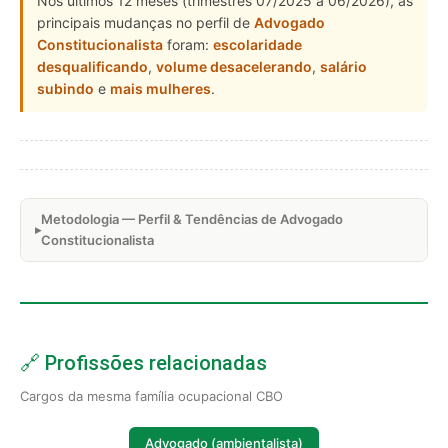
Nos últimos 12 meses (trimestres 07/2025 a 06/2026), as
principais mudanças no perfil de
Advogado
Constitucionalista
foram:
escolaridade
desqualificando
,
volume desacelerando
,
salário
subindo
e
mais mulheres
.
Metodologia — Perfil & Tendências de Advogado
Constitucionalista
🔗 Profissões relacionadas
Cargos da mesma família ocupacional CBO
Advogado (ambientalista)