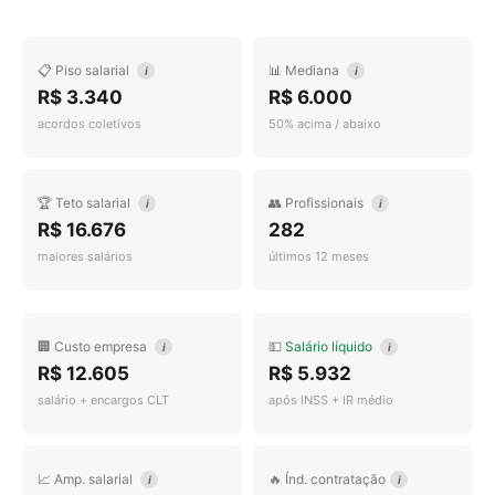
📋 Piso salarial
📊 Mediana
i
i
R$ 3.340
R$ 6.000
acordos coletivos
50% acima / abaixo
🏆 Teto salarial
👥 Profissionais
i
i
R$ 16.676
282
maiores salários
últimos 12 meses
🏢 Custo empresa
💵
Salário líquido
i
i
R$ 12.605
R$ 5.932
salário + encargos CLT
após INSS + IR médio
📈 Amp. salarial
🔥 Índ. contratação
i
i