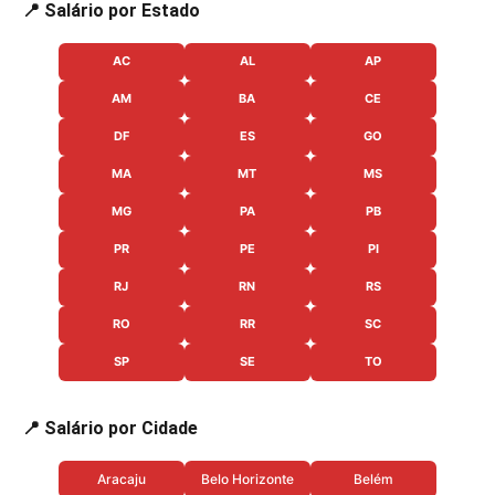
📍 Salário por Estado
AC
AL
AP
AM
BA
CE
DF
ES
GO
MA
MT
MS
MG
PA
PB
PR
PE
PI
RJ
RN
RS
RO
RR
SC
SP
SE
TO
📍 Salário por Cidade
Aracaju
Belo Horizonte
Belém