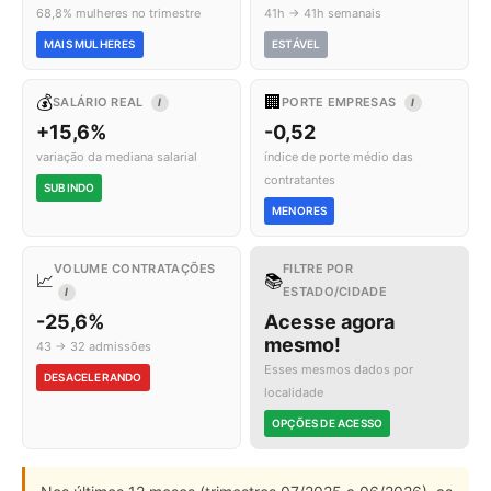
68,8% mulheres no trimestre
41h → 41h semanais
MAIS MULHERES
ESTÁVEL
💰
🏢
SALÁRIO REAL
PORTE EMPRESAS
I
I
+15,6%
-0,52
variação da mediana salarial
índice de porte médio das
contratantes
SUBINDO
MENORES
VOLUME CONTRATAÇÕES
FILTRE POR
📈
📚
ESTADO/CIDADE
I
-25,6%
Acesse agora
mesmo!
43 → 32 admissões
Esses mesmos dados por
DESACELERANDO
localidade
OPÇÕES DE ACESSO