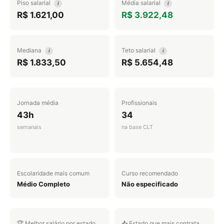
Piso salarial
Média salarial
i
i
R$ 1.621,00
R$ 3.922,48
Mediana
Teto salarial
i
i
R$ 1.833,50
R$ 5.654,48
Jornada média
Profissionais
43h
34
semanais
na base CLT
Escolaridade mais comum
Curso recomendado
Médio Completo
Não especificado
🏆 Melhor salário por estado
📥 Estado que mais contrata