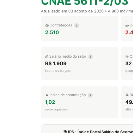
CNAE 5611-2/03
Atualizado em
03 agosto de 2026
• 4.960 movim
📥 Contratações
📤 D
i
2.510
2.
💰 Salário médio do setor
🎯 C
i
R$ 1.909
32
todos os cargos
ocup
🔥 Índice de contratação
🔁 R
i
1,02
49
setor aquecido
alta
🎯 IPS - Índice Portal Salário do Seg