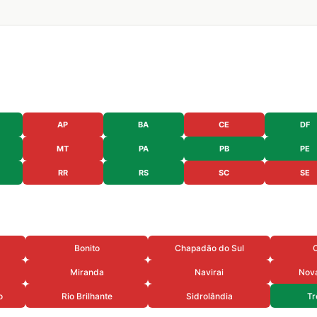
AP
BA
CE
DF
MT
PA
PB
PE
RR
RS
SC
SE
Bonito
Chapadão do Sul
Miranda
Navirai
Nov
o
Rio Brilhante
Sidrolândia
Tr