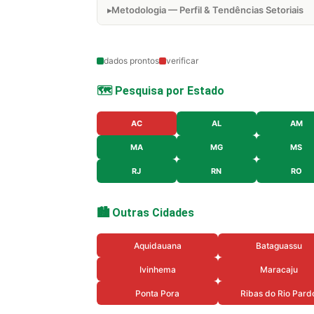
Metodologia — Perfil & Tendências Setoriais
dados prontos
verificar
🗺️ Pesquisa por Estado
AC
AL
AM
MA
MG
MS
RJ
RN
RO
🏙️ Outras Cidades
Aquidauana
Bataguassu
Ivinhema
Maracaju
Ponta Pora
Ribas do Rio Pard