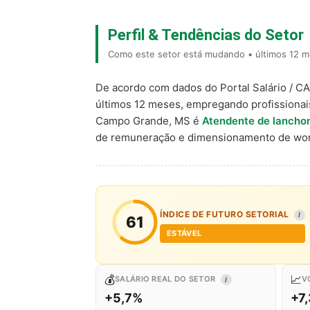
Perfil & Tendências do Setor
Como este setor está mudando • últimos 12 
De acordo com dados do Portal Salário / C
últimos 12 meses, empregando profissiona
Campo Grande, MS é
Atendente de lancho
de remuneração e dimensionamento de wor
ÍNDICE DE FUTURO SETORIAL
I
61
ESTÁVEL
💰
📈
SALÁRIO REAL DO SETOR
V
I
+5,7%
+7