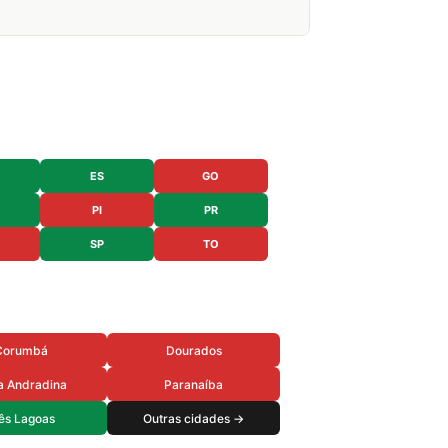
ES
GO
PI
PR
SP
TO
Corumbá
Dourados
a Andradina
Paranaíba
ês Lagoas
Outras cidades →