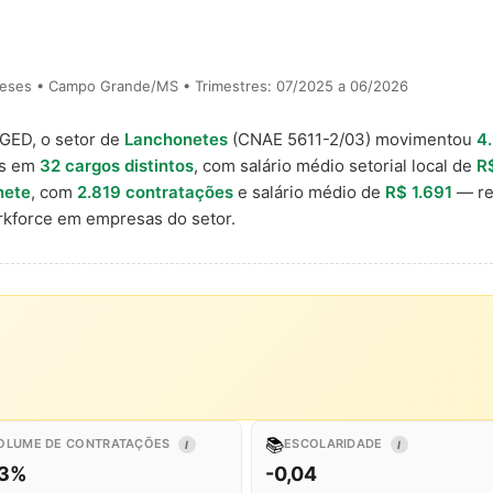
meses • Campo Grande/MS • Trimestres: 07/2025 a 06/2026
AGED, o setor de
Lanchonetes
(CNAE 5611-2/03) movimentou
4
is em
32 cargos distintos
, com salário médio setorial local de
R
nete
, com
2.819 contratações
e salário médio de
R$ 1.691
— re
kforce em empresas do setor.
📚
OLUME DE CONTRATAÇÕES
ESCOLARIDADE
I
I
,3%
-0,04