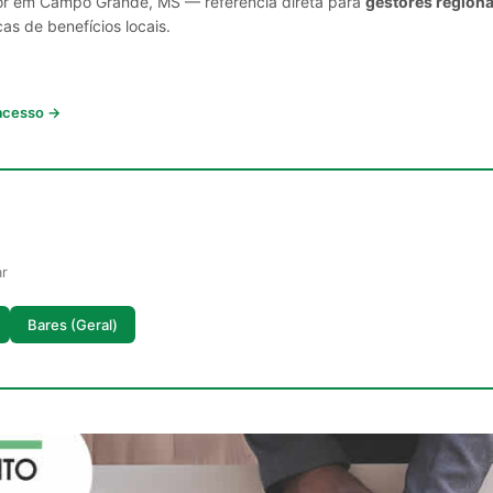
tor em Campo Grande, MS — referência direta para
gestores regiona
cas de benefícios locais.
 acesso →
ar
Bares (Geral)