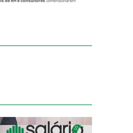
is de RH e consultores
dimensionarem