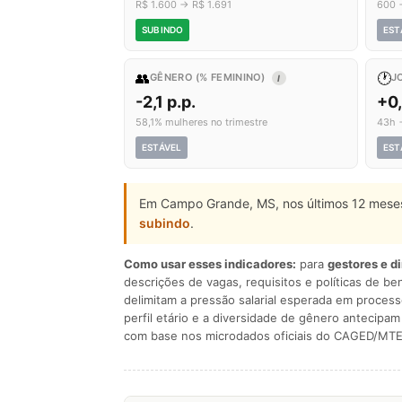
R$ 1.600 → R$ 1.691
600 
SUBINDO
EST
👥
🕐
GÊNERO (% FEMININO)
J
I
-2,1 p.p.
+0
58,1% mulheres no trimestre
43h 
ESTÁVEL
EST
Em Campo Grande, MS, nos últimos 12 meses
subindo
.
Como usar esses indicadores:
para
gestores e d
descrições de vagas, requisitos e políticas de be
delimitam a pressão salarial esperada em process
perfil etário e a diversidade de gênero antecip
com base nos microdados oficiais do CAGED/MTE