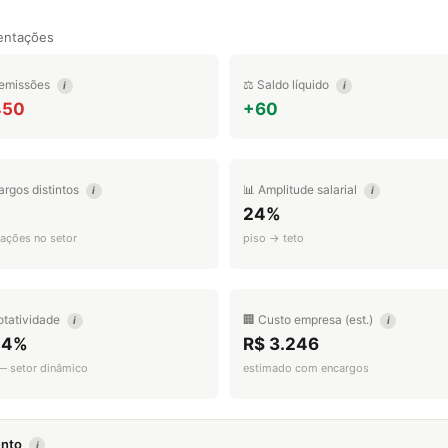
entações
emissões
⚖️ Saldo líquido
i
i
450
+60
argos distintos
📊 Amplitude salarial
i
i
24%
ações no setor
piso → teto
otatividade
🏢 Custo empresa (est.)
i
i
.4%
R$ 3.246
 — setor dinâmico
estimado com encargos
mento
i