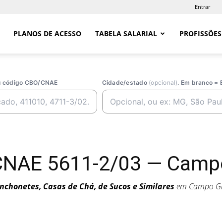
Entrar
PLANOS DE ACESSO
TABELA SALARIAL
PROFISSÕES
ou código CBO/CNAE
Cidade/estado
(opcional)
. Em branco = 
CNAE 5611-2/03 — Camp
nchonetes, Casas de Chá, de Sucos e Similares
em Campo Gr