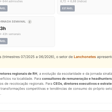
→ 644 admissões
6,72 → 6,68 (índice)
ÁVEL
ESTÁVEL
ORNADA SEMANAL
I
,3h
→ 43h semanais
ÁVEL
 (trimestres 07/2025 a 06/2026), o setor de
Lanchonetes
apresent
iretores regionais de RH
, a evolução da escolaridade e da jornada sina
nefícios na localidade. Para
consultores de remuneração e headhunters
os de recolocação regionais. Para
CEOs, diretores executivos e estrat
am transformações competitivas e tendências de consumo do próprio seto
.