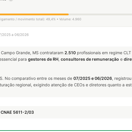
sligamento / movimento total): 49,4% • Volume: 4.960
7/2025 a 06/2026
Campo Grande, MS contrataram
2.510
profissionais em regime CLT
ssencial para
gestores de RH
,
consultores de remuneração
e
dire
. No comparativo entre os meses de
07/2025 e 06/2026
, registro
uturação regional, exigindo atenção de CEOs e diretores quanto a est
— CNAE 5611-2/03