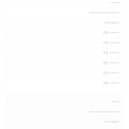
••••
•••••••••••••••
••h/sem
R$ •••••
R$ •••••
R$ •••••
R$ •••••
R$ •••••
R$ •••••
••••
•••••••••••••••
••h/sem