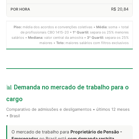
R$ 20,84
Piso:
média dos acordos e convenções coletivas •
Média:
soma ÷ total
de profissionais CBO 1415-20 •
1º Quartil:
separa os 25% menores
salários •
Mediana:
valor central da amostra •
3º Quartil:
separa os 25%
maiores •
Teto:
maiores salários com filtros exclusivos
📊 Demanda no mercado de trabalho para o
cargo
Comparativo de admissões e desligamentos • últimos 12 meses
• Brasil
O mercado de trabalho para
Proprietário de Pensão -
Empregador
no Brasil está
com demanda restrita
.