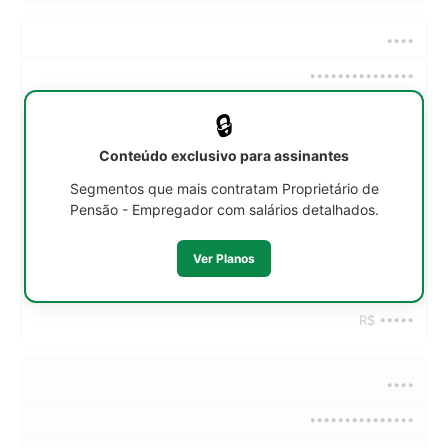
••••
•••••••••••••••
••h/sem
🔒
R$ •••••
Conteúdo exclusivo para assinantes
R$ •••••
Segmentos que mais contratam Proprietário de
Pensão - Empregador com salários detalhados.
R$ •••••
R$ •••••
Ver Planos
R$ •••••
R$ •••••
••••
•••••••••••••••