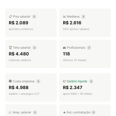
📋 Piso salarial
📊 Mediana
i
i
R$ 2.089
R$ 2.616
acordos coletivos
50% acima / abaixo
🏆 Teto salarial
👥 Profissionais
i
i
R$ 4.480
118
maiores salários
últimos 12 meses
🏢 Custo empresa
💵
Salário líquido
i
i
R$ 4.988
R$ 2.347
salário + encargos CLT
após INSS + IR médio
📈 Amp. salarial
🔥 Índ. contratação
i
i