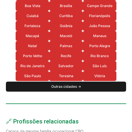
Boa Vista
Brasília
Campo Grande
Cuiabá
Curitiba
Florianópolis
Fortaleza
Goiânia
João Pessoa
Macapá
Maceió
Manaus
Natal
Palmas
Porto Alegre
Porto Velho
Recife
Rio Branco
Rio de Janeiro
Salvador
São Luís
São Paulo
Teresina
Vitória
Outras cidades →
🔗 Profissões relacionadas
Cargos da mesma família ocupacional CBO