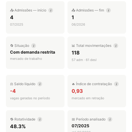
📥 Admissões — início
📤 Admissões — fim
i
i
4
1
07/2025
06/2026
🔄 Situação
📊 Total movimentações
i
i
Com demanda restrita
118
mercado de trabalho
57 adm · 61 desl
⚖️ Saldo líquido
🔥 Índice de contratação
i
i
-4
0,93
vagas geradas no período
mercado em retração
🔁 Rotatividade
📅 Período analisado
i
i
07/2025
48.3%