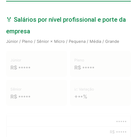
🏅 Salários por nível profissional e porte da
empresa
Júnior / Pleno / Sênior × Micro / Pequena / Média / Grande
Júnior
Pleno
R$ •••••
R$ •••••
Sênior
📈 Variação
R$ •••••
+••%
•••••
R$ •••••