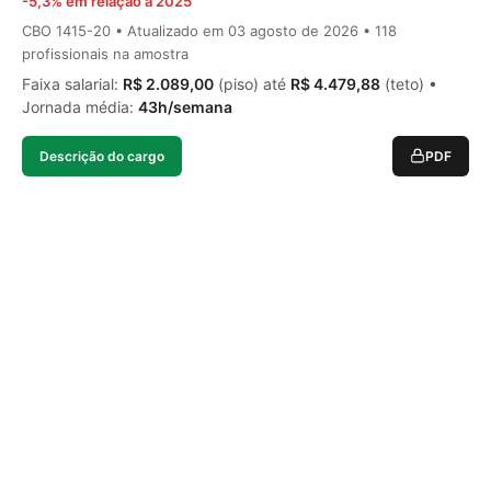
-5,3% em relação a 2025
CBO 1415-20 • Atualizado em
03 agosto de 2026
• 118
profissionais na amostra
Faixa salarial:
R$ 2.089,00
(piso) até
R$ 4.479,88
(teto) •
Jornada média:
43h/semana
Descrição do cargo
PDF