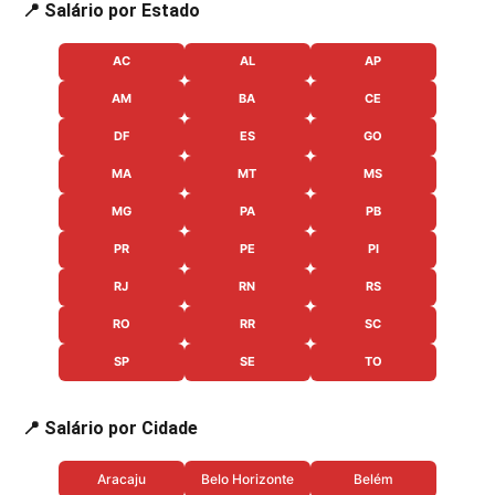
📍 Salário por Estado
AC
AL
AP
AM
BA
CE
DF
ES
GO
MA
MT
MS
MG
PA
PB
PR
PE
PI
RJ
RN
RS
RO
RR
SC
SP
SE
TO
📍 Salário por Cidade
Aracaju
Belo Horizonte
Belém