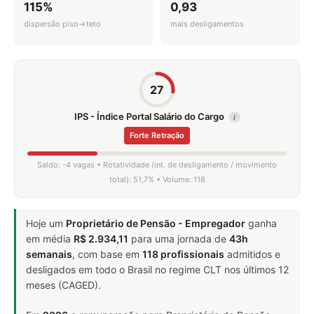
115%
0,93
dispersão piso→teto
mais desligamentos
27
IPS - Índice Portal Salário do Cargo
i
Forte Retração
Saldo: -4 vagas • Rotatividade (int. de desligamento / movimento
total): 51,7% • Volume: 118
Hoje um
Proprietário de Pensão - Empregador
ganha
em média
R$ 2.934,11
para uma jornada de
43h
semanais
, com base em
118 profissionais
admitidos e
desligados em todo o Brasil no regime CLT nos últimos 12
meses (CAGED).