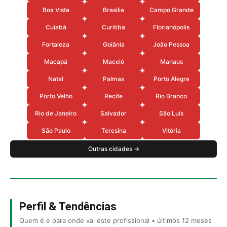
Boa Vista
Brasília
Campo Grande
Cuiabá
Curitiba
Florianópolis
Fortaleza
Goiânia
João Pessoa
Macapá
Maceió
Manaus
Natal
Palmas
Porto Alegre
Porto Velho
Recife
Rio Branco
Rio de Janeiro
Salvador
São Luís
São Paulo
Teresina
Vitória
Outras cidades →
Perfil & Tendências
Quem é e para onde vai este profissional • últimos 12 meses