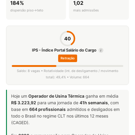
184%
1,02
dispersão piso→teto
mais admissões
40
IPS - Índice Portal Salário do Cargo
i
Retração
Saldo: 8 vagas • Rotatividade (int. de desligamento / movimento
total): 49,4% • Volume: 664
Hoje um
Operador de Usina Térmica
ganha em média
R$ 3.223,92
para uma jornada de
41h semanais
, com
base em
664 profissionais
admitidos e desligados em
todo o Brasil no regime CLT nos últimos 12 meses
(CAGED).