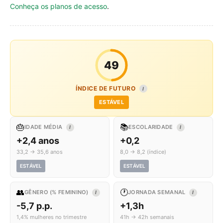
Conheça os planos de acesso
.
49
ÍNDICE DE FUTURO
I
ESTÁVEL
🎂
📚
IDADE MÉDIA
ESCOLARIDADE
I
I
+2,4 anos
+0,2
33,2 → 35,6 anos
8,0 → 8,2 (índice)
ESTÁVEL
ESTÁVEL
👥
🕐
GÊNERO (% FEMININO)
JORNADA SEMANAL
I
I
-5,7 p.p.
+1,3h
1,4% mulheres no trimestre
41h → 42h semanais