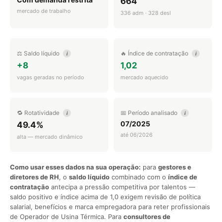
664
mercado de trabalho
336 adm · 328 desl
⚖️ Saldo líquido
🔥 Índice de contratação
i
i
+8
1,02
vagas geradas no período
mercado aquecido
🔁 Rotatividade
📅 Período analisado
i
i
07/2025
49.4%
até 06/2026
alta — mercado dinâmico
Como usar esses dados na sua operação:
para
gestores e
diretores de RH
, o
saldo líquido
combinado com o
índice de
contratação
antecipa a pressão competitiva por talentos —
saldo positivo e índice acima de 1,0 exigem revisão de política
salarial, benefícios e marca empregadora para reter profissionais
de Operador de Usina Térmica. Para
consultores de