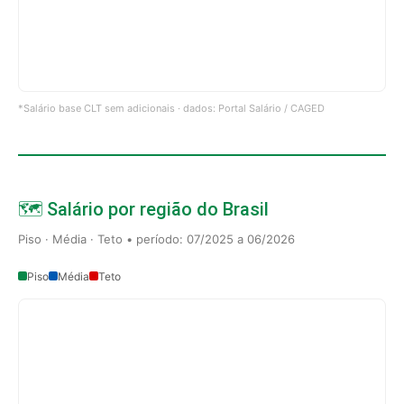
*Salário base CLT sem adicionais · dados: Portal Salário / CAGED
🗺️ Salário por região do Brasil
Piso · Média · Teto • período: 07/2025 a 06/2026
Piso
Média
Teto