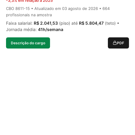
-3,3% em relação a 2025
CBO 8611-15 • Atualizado em
03 agosto de 2026
• 664
profissionais na amostra
Faixa salarial:
R$ 2.041,53
(piso) até
R$ 5.804,47
(teto) •
Jornada média:
41h/semana
Descrição do cargo
PDF