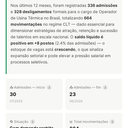
Nos últimos 12 meses, foram registradas
336 admissões
e
328 desligamentos
formais para o cargo de Operador
de Usina Térmica no Brasil, totalizando
664
movimentações
no regime CLT — dado essencial para
dimensionar estratégias de atração, retenção e sucessão
de talentos em escala nacional. O
saldo líquido é
positivo em +8 postos
(2.4% das admissões) — o
estoque de vagas está
crescendo
, o que sinaliza
expansão setorial e pode elevar a pressão salarial em
processos seletivos.
📥 Admissões — início
📤 Admissões — fim
i
i
30
23
07/2025
06/2026
🔄 Situação
📊 Total movimentações
i
i
Com demanda restrita