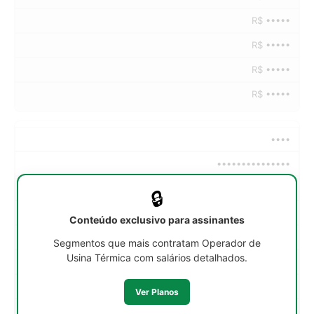
R$ •••••
R$ •••••
R$ •••••
R$ •••••
••••
•••••••••••••••
••h/sem
🔒
R$ •••••
Conteúdo exclusivo para assinantes
R$ •••••
Segmentos que mais contratam Operador de
Usina Térmica com salários detalhados.
R$ •••••
R$ •••••
Ver Planos
R$ •••••