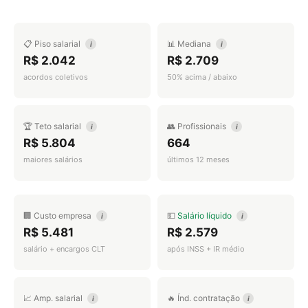
📋 Piso salarial
📊 Mediana
i
i
R$ 2.042
R$ 2.709
acordos coletivos
50% acima / abaixo
🏆 Teto salarial
👥 Profissionais
i
i
R$ 5.804
664
maiores salários
últimos 12 meses
🏢 Custo empresa
💵
Salário líquido
i
i
R$ 5.481
R$ 2.579
salário + encargos CLT
após INSS + IR médio
📈 Amp. salarial
🔥 Índ. contratação
i
i