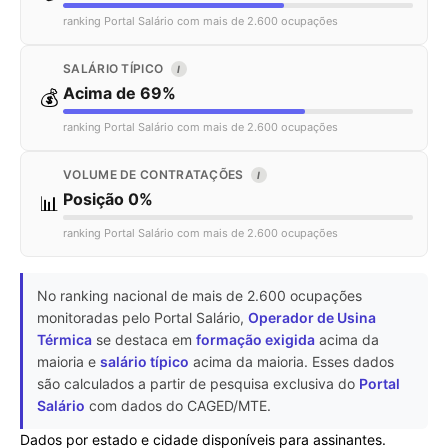
ranking Portal Salário com mais de 2.600 ocupações
SALÁRIO TÍPICO
I
Acima de 69%
💰
ranking Portal Salário com mais de 2.600 ocupações
VOLUME DE CONTRATAÇÕES
I
Posição 0%
📊
ranking Portal Salário com mais de 2.600 ocupações
No ranking nacional de mais de 2.600 ocupações
monitoradas pelo Portal Salário,
Operador de Usina
Térmica
se destaca em
formação exigida
acima da
maioria e
salário típico
acima da maioria. Esses dados
são calculados a partir de pesquisa exclusiva do
Portal
Salário
com dados do CAGED/MTE.
Dados por estado e cidade disponíveis para assinantes.