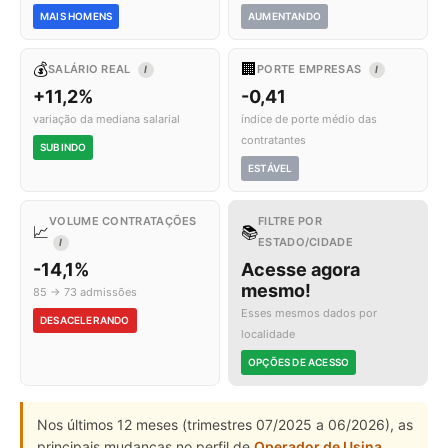
MAIS HOMENS
AUMENTANDO
💰
🏢
SALÁRIO REAL
PORTE EMPRESAS
I
I
+11,2%
-0,41
variação da mediana salarial
índice de porte médio das
contratantes
SUBINDO
ESTÁVEL
VOLUME CONTRATAÇÕES
FILTRE POR
📈
📚
ESTADO/CIDADE
I
-14,1%
Acesse agora
mesmo!
85 → 73 admissões
Esses mesmos dados por
DESACELERANDO
localidade
OPÇÕES DE ACESSO
Nos últimos 12 meses (trimestres 07/2025 a 06/2026), as
principais mudanças no perfil de
Operador de Usina