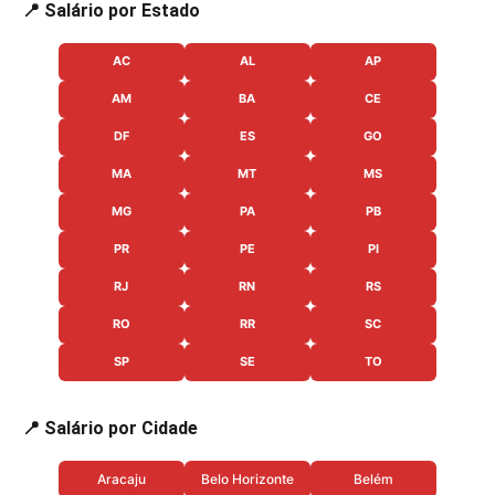
📍 Salário por Estado
AC
AL
AP
AM
BA
CE
DF
ES
GO
MA
MT
MS
MG
PA
PB
PR
PE
PI
RJ
RN
RS
RO
RR
SC
SP
SE
TO
📍 Salário por Cidade
Aracaju
Belo Horizonte
Belém