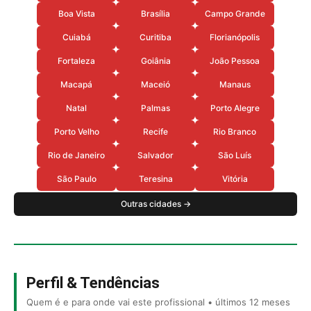
Boa Vista
Brasília
Campo Grande
Cuiabá
Curitiba
Florianópolis
Fortaleza
Goiânia
João Pessoa
Macapá
Maceió
Manaus
Natal
Palmas
Porto Alegre
Porto Velho
Recife
Rio Branco
Rio de Janeiro
Salvador
São Luís
São Paulo
Teresina
Vitória
Outras cidades →
Perfil & Tendências
Quem é e para onde vai este profissional • últimos 12 meses