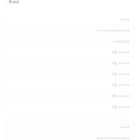
· Brasil
••••
•••••••••••••••
••h/sem
R$ •••••
R$ •••••
R$ •••••
R$ •••••
R$ •••••
R$ •••••
••••
•••••••••••••••