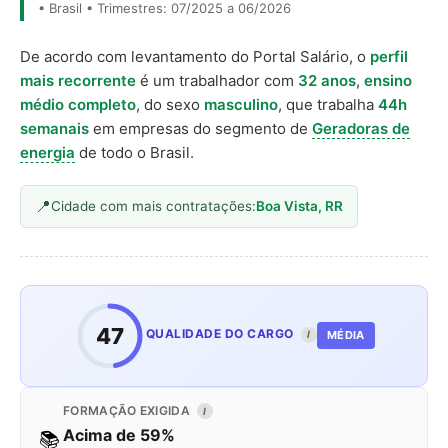
• Brasil • Trimestres: 07/2025 a 06/2026
De acordo com levantamento do Portal Salário, o
perfil
mais recorrente
é um trabalhador com
32 anos
,
ensino
médio completo
, do sexo
masculino
, que trabalha
44h
semanais
em empresas do segmento de
Geradoras de
energia
de todo o Brasil.
Cidade com mais contratações:
Boa Vista, RR
47
QUALIDADE DO CARGO
MÉDIA
I
FORMAÇÃO EXIGIDA
I
Acima de 59%
📚