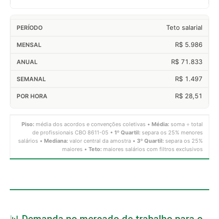
Teto salarial
R$ 5.986
R$ 71.833
R$ 1.497
R$ 28,51
Piso:
média dos acordos e convenções coletivas •
Média:
soma ÷ total
de profissionais CBO 8611-05 •
1º Quartil:
separa os 25% menores
salários •
Mediana:
valor central da amostra •
3º Quartil:
separa os 25%
maiores •
Teto:
maiores salários com filtros exclusivos
📊 Demanda no mercado de trabalho para o