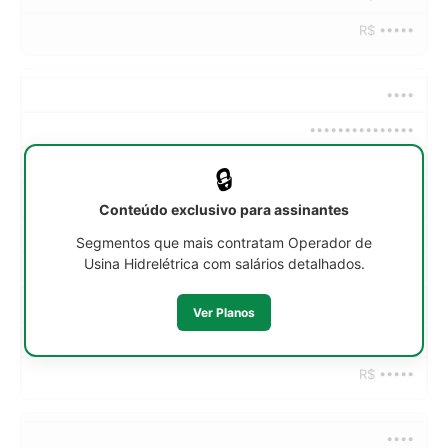
R$ •••••
••••
•••••••••••••••
••h/sem
🔒
R$ •••••
Conteúdo exclusivo para assinantes
R$ •••••
Segmentos que mais contratam Operador de
Usina Hidrelétrica com salários detalhados.
R$ •••••
R$ •••••
Ver Planos
R$ •••••
R$ •••••
••••