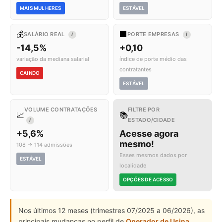
MAIS MULHERES
ESTÁVEL
💰
🏢
SALÁRIO REAL
PORTE EMPRESAS
I
I
-14,5%
+0,10
variação da mediana salarial
índice de porte médio das
contratantes
CAINDO
ESTÁVEL
VOLUME CONTRATAÇÕES
FILTRE POR
📈
📚
ESTADO/CIDADE
I
+5,6%
Acesse agora
mesmo!
108 → 114 admissões
Esses mesmos dados por
ESTÁVEL
localidade
OPÇÕES DE ACESSO
Nos últimos 12 meses (trimestres 07/2025 a 06/2026), as
principais mudanças no perfil de
Operador de Usina