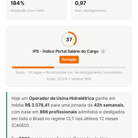
184%
0,97
dispersão piso→teto
mais desligamentos
37
IPS - Índice Portal Salário do Cargo
i
Retração
Saldo: -14 vagas • Rotatividade (int. de desligamento / movimento
total): 50,8% • Volume: 866
Hoje um
Operador de Usina Hidrelétrica
ganha em
média
R$ 3.578,41
para uma jornada de
42h semanais
,
com base em
866 profissionais
admitidos e desligados
em todo o Brasil no regime CLT nos últimos 12 meses
(CAGED).