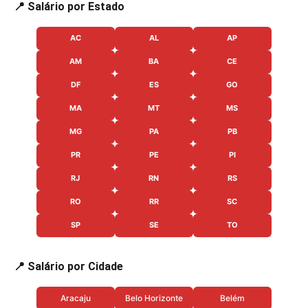
📍 Salário por Estado
AC
AL
AP
AM
BA
CE
DF
ES
GO
MA
MT
MS
MG
PA
PB
PR
PE
PI
RJ
RN
RS
RO
RR
SC
SP
SE
TO
📍 Salário por Cidade
Aracaju
Belo Horizonte
Belém