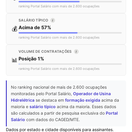
ranking Portal Salário com mais de 2.600 ocupações
SALÁRIO TÍPICO
I
Acima de 57%
💰
ranking Portal Salário com mais de 2.600 ocupações
VOLUME DE CONTRATAÇÕES
I
Posição 1%
📊
ranking Portal Salário com mais de 2.600 ocupações
No ranking nacional de mais de 2.600 ocupações
monitoradas pelo Portal Salário,
Operador de Usina
Hidrelétrica
se destaca em
formação exigida
acima da
maioria e
salário típico
acima da maioria. Esses dados
são calculados a partir de pesquisa exclusiva do
Portal
Salário
com dados do CAGED/MTE.
Dados por estado e cidade disponíveis para assinantes.