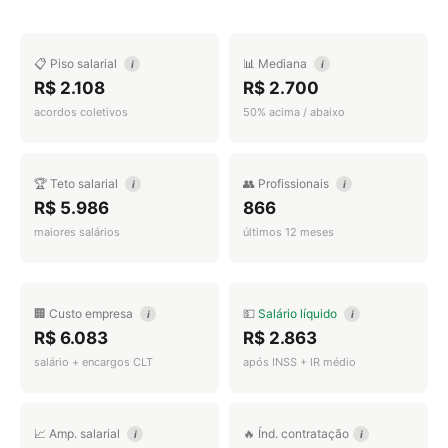
📋 Piso salarial
📊 Mediana
i
i
R$ 2.108
R$ 2.700
acordos coletivos
50% acima / abaixo
🏆 Teto salarial
👥 Profissionais
i
i
R$ 5.986
866
maiores salários
últimos 12 meses
🏢 Custo empresa
💵
Salário líquido
i
i
R$ 6.083
R$ 2.863
salário + encargos CLT
após INSS + IR médio
📈 Amp. salarial
🔥 Índ. contratação
i
i