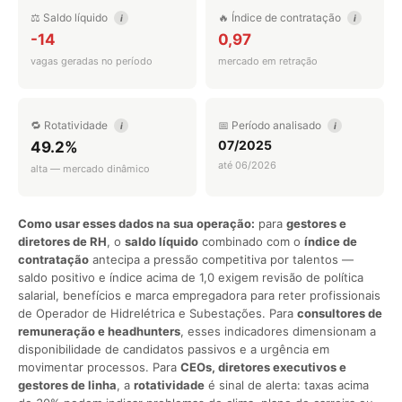
⚖️ Saldo líquido
🔥 Índice de contratação
i
i
-14
0,97
vagas geradas no período
mercado em retração
🔁 Rotatividade
📅 Período analisado
i
i
07/2025
49.2%
até 06/2026
alta — mercado dinâmico
Como usar esses dados na sua operação:
para
gestores e
diretores de RH
, o
saldo líquido
combinado com o
índice de
contratação
antecipa a pressão competitiva por talentos —
saldo positivo e índice acima de 1,0 exigem revisão de política
salarial, benefícios e marca empregadora para reter profissionais
de Operador de Hidrelétrica e Subestações. Para
consultores de
remuneração e headhunters
, esses indicadores dimensionam a
disponibilidade de candidatos passivos e a urgência em
movimentar processos. Para
CEOs, diretores executivos e
gestores de linha
, a
rotatividade
é sinal de alerta: taxas acima