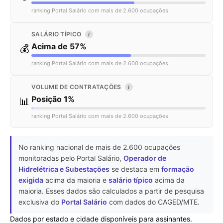
ranking Portal Salário com mais de 2.600 ocupações
SALÁRIO TÍPICO
I
Acima de 57%
💰
ranking Portal Salário com mais de 2.600 ocupações
VOLUME DE CONTRATAÇÕES
I
Posição 1%
📊
ranking Portal Salário com mais de 2.600 ocupações
No ranking nacional de mais de 2.600 ocupações
monitoradas pelo Portal Salário,
Operador de
Hidrelétrica e Subestações
se destaca em
formação
exigida
acima da maioria e
salário típico
acima da
maioria. Esses dados são calculados a partir de pesquisa
exclusiva do
Portal Salário
com dados do CAGED/MTE.
Dados por estado e cidade disponíveis para assinantes.