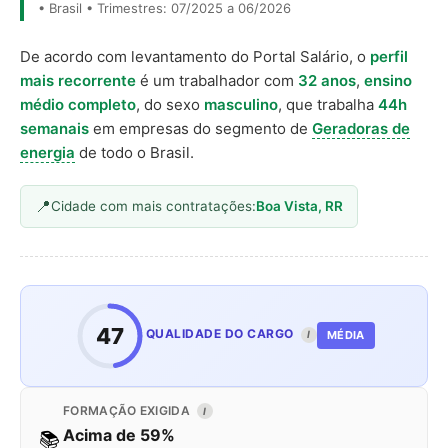
• Brasil • Trimestres: 07/2025 a 06/2026
De acordo com levantamento do Portal Salário, o
perfil
mais recorrente
é um trabalhador com
32 anos
,
ensino
médio completo
, do sexo
masculino
, que trabalha
44h
semanais
em empresas do segmento de
Geradoras de
energia
de todo o Brasil.
Cidade com mais contratações:
Boa Vista, RR
47
QUALIDADE DO CARGO
MÉDIA
I
FORMAÇÃO EXIGIDA
I
Acima de 59%
📚