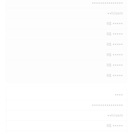
•••••••••••••••
••h/sem
R$ •••••
R$ •••••
R$ •••••
R$ •••••
R$ •••••
R$ •••••
••••
•••••••••••••••
••h/sem
R$ •••••