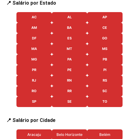
📍 Salário por Estado
AC
AL
AP
AM
BA
CE
DF
ES
GO
MA
MT
MS
MG
PA
PB
PR
PE
PI
RJ
RN
RS
RO
RR
SC
SP
SE
TO
📍 Salário por Cidade
Aracaju
Belo Horizonte
Belém