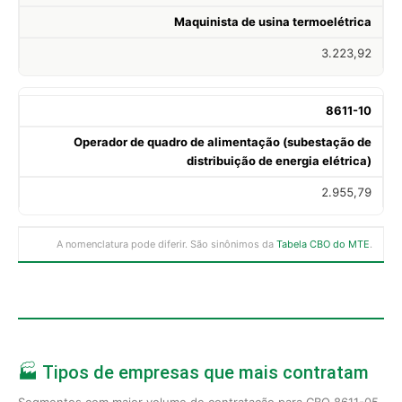
Maquinista de usina termoelétrica
3.223,92
8611-10
Operador de quadro de alimentação (subestação de
distribuição de energia elétrica)
2.955,79
A nomenclatura pode diferir. São sinônimos da
Tabela CBO do MTE
.
🏭 Tipos de empresas que mais contratam
Segmentos com maior volume de contratação para CBO 8611-05