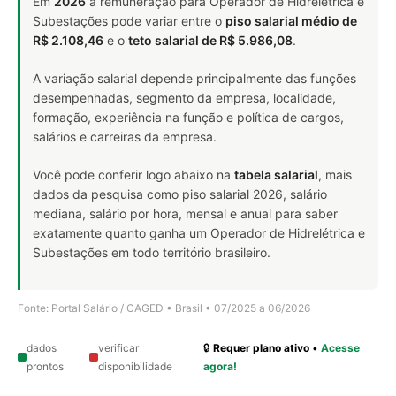
Em
2026
a remuneração para Operador de Hidrelétrica e
Subestações pode variar entre o
piso salarial médio de
R$ 2.108,46
e o
teto salarial de R$ 5.986,08
.
A variação salarial depende principalmente das funções
desempenhadas, segmento da empresa, localidade,
formação, experiência na função e política de cargos,
salários e carreiras da empresa.
Você pode conferir logo abaixo na
tabela salarial
, mais
dados da pesquisa como piso salarial 2026, salário
mediana, salário por hora, mensal e anual para saber
exatamente quanto ganha um Operador de Hidrelétrica e
Subestações em todo território brasileiro.
Fonte: Portal Salário / CAGED • Brasil • 07/2025 a 06/2026
dados
verificar
🔒
Requer plano ativo
•
Acesse
prontos
disponibilidade
agora!