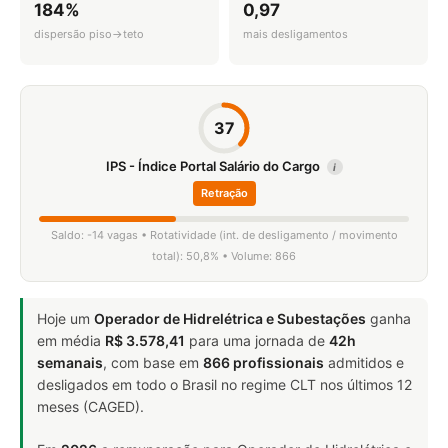
184%
0,97
dispersão piso→teto
mais desligamentos
37
IPS - Índice Portal Salário do Cargo
i
Retração
Saldo: -14 vagas • Rotatividade (int. de desligamento / movimento
total): 50,8% • Volume: 866
Hoje um
Operador de Hidrelétrica e Subestações
ganha
em média
R$ 3.578,41
para uma jornada de
42h
semanais
, com base em
866 profissionais
admitidos e
desligados em todo o Brasil no regime CLT nos últimos 12
meses (CAGED).