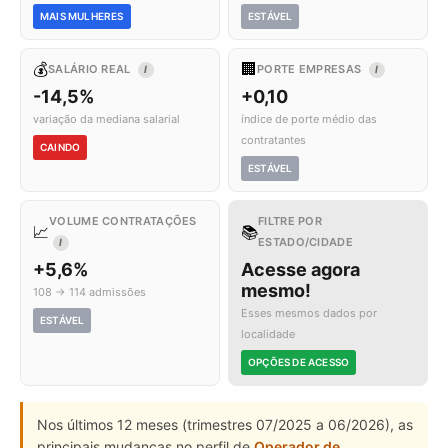
MAIS MULHERES
ESTÁVEL
💰
🏢
SALÁRIO REAL
PORTE EMPRESAS
I
I
-14,5%
+0,10
variação da mediana salarial
índice de porte médio das
contratantes
CAINDO
ESTÁVEL
VOLUME CONTRATAÇÕES
FILTRE POR
📈
📚
ESTADO/CIDADE
I
+5,6%
Acesse agora
mesmo!
108 → 114 admissões
Esses mesmos dados por
ESTÁVEL
localidade
OPÇÕES DE ACESSO
Nos últimos 12 meses (trimestres 07/2025 a 06/2026), as
principais mudanças no perfil de
Operador de