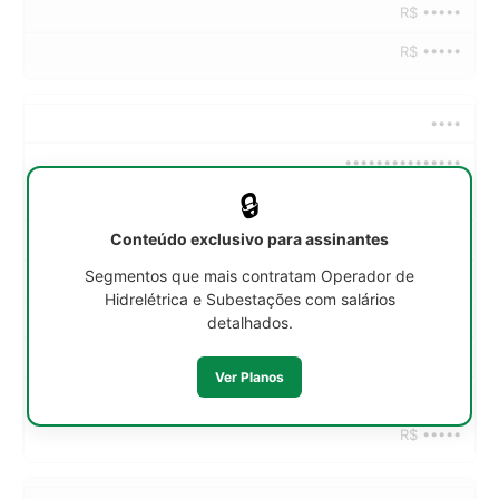
R$ •••••
R$ •••••
••••
•••••••••••••••
🔒
••h/sem
Conteúdo exclusivo para assinantes
R$ •••••
Segmentos que mais contratam Operador de
R$ •••••
Hidrelétrica e Subestações com salários
R$ •••••
detalhados.
R$ •••••
Ver Planos
R$ •••••
R$ •••••