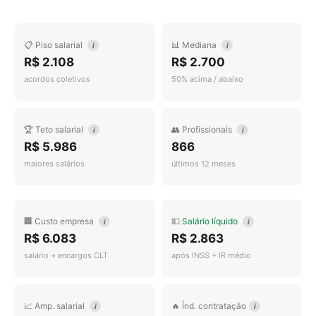
📋 Piso salarial
📊 Mediana
i
i
R$ 2.108
R$ 2.700
acordos coletivos
50% acima / abaixo
🏆 Teto salarial
👥 Profissionais
i
i
R$ 5.986
866
maiores salários
últimos 12 meses
🏢 Custo empresa
💵
Salário líquido
i
i
R$ 6.083
R$ 2.863
salário + encargos CLT
após INSS + IR médio
📈 Amp. salarial
🔥 Índ. contratação
i
i