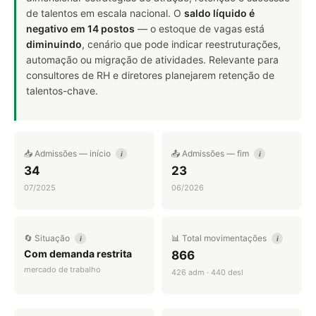
de talentos em escala nacional. O
saldo líquido é
negativo em 14 postos
— o estoque de vagas está
diminuindo
, cenário que pode indicar reestruturações,
automação ou migração de atividades. Relevante para
consultores de RH e diretores planejarem retenção de
talentos-chave.
📥 Admissões — início
📤 Admissões — fim
i
i
34
23
07/2025
06/2026
🔄 Situação
📊 Total movimentações
i
i
Com demanda restrita
866
mercado de trabalho
426 adm · 440 desl