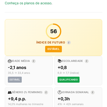
Conheça os planos de acesso
.
56
ÍNDICE DE FUTURO
I
ESTÁVEL
🎂
📚
IDADE MÉDIA
ESCOLARIDADE
I
I
-2,1 anos
+0,8
35,5 → 33,4 anos
6,9 → 7,7 (índice)
ESTÁVEL
QUALIFICANDO
👥
🕐
GÊNERO (% FEMININO)
JORNADA SEMANAL
I
I
+9,4 p.p.
+0,3h
14,0% mulheres no trimestre
41h → 42h semanais