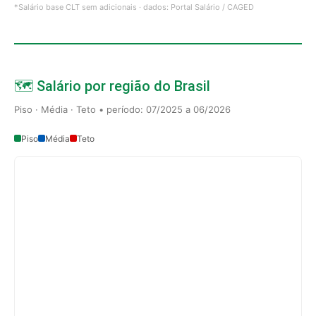
*Salário base CLT sem adicionais · dados: Portal Salário / CAGED
🗺️ Salário por região do Brasil
Piso · Média · Teto • período: 07/2025 a 06/2026
Piso
Média
Teto