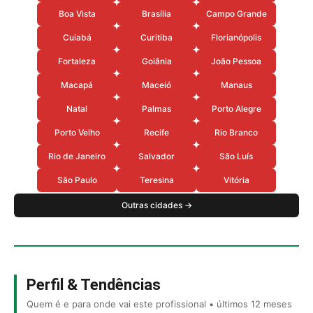
Boa Vista
Brasília
Campo Grande
Cuiabá
Curitiba
Florianópolis
Fortaleza
Goiânia
João Pessoa
Macapá
Maceió
Manaus
Natal
Palmas
Porto Alegre
Porto Velho
Recife
Rio Branco
Rio de Janeiro
Salvador
São Luís
São Paulo
Teresina
Vitória
Outras cidades →
Perfil & Tendências
Quem é e para onde vai este profissional • últimos 12 meses