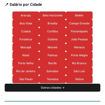
📍 Salário por Cidade
Aracaju
Belo Horizonte
Belém
Boa Vista
Brasília
Campo Grande
Cuiabá
Curitiba
Florianópolis
Fortaleza
Goiânia
João Pessoa
Macapá
Maceió
Manaus
Natal
Palmas
Porto Alegre
Porto Velho
Recife
Rio Branco
Rio de Janeiro
Salvador
São Luís
São Paulo
Teresina
Vitória
Outras cidades →