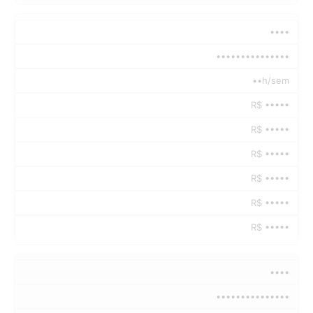
••••
•••••••••••••••
••h/sem
R$ •••••
R$ •••••
R$ •••••
R$ •••••
R$ •••••
R$ •••••
••••
•••••••••••••••