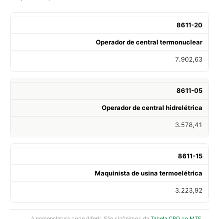
8611-20
Operador de central termonuclear
7.902,63
8611-05
Operador de central hidrelétrica
3.578,41
8611-15
Maquinista de usina termoelétrica
3.223,92
A nomenclatura pode diferir. São sinônimos da
Tabela CBO do MTE
.