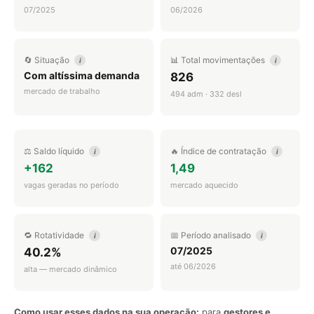
07/2025
06/2026
🔄 Situação
📊 Total movimentações
i
i
Com altíssima demanda
826
mercado de trabalho
494 adm · 332 desl
⚖️ Saldo líquido
🔥 Índice de contratação
i
i
+162
1,49
vagas geradas no período
mercado aquecido
🔁 Rotatividade
📅 Período analisado
i
i
07/2025
40.2%
até 06/2026
alta — mercado dinâmico
Como usar esses dados na sua operação:
para
gestores e