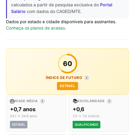
calculados a partir de pesquisa exclusiva do
Portal
Salário
com dados do CAGED/MTE.
Dados por estado e cidade disponíveis para assinantes.
Conheça os planos de acesso
.
60
ÍNDICE DE FUTURO
I
ESTÁVEL
🎂
📚
IDADE MÉDIA
ESCOLARIDADE
I
I
+0,7 anos
+0,6
34,1 → 34,8 anos
7,0 → 7,6 (índice)
ESTÁVEL
QUALIFICANDO