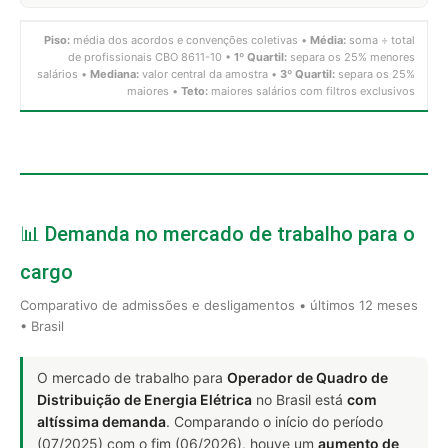
Piso:
média dos acordos e convenções coletivas •
Média:
soma ÷ total
de profissionais CBO 8611-10 •
1º Quartil:
separa os 25% menores
salários •
Mediana:
valor central da amostra •
3º Quartil:
separa os 25%
maiores •
Teto:
maiores salários com filtros exclusivos
📊 Demanda no mercado de trabalho para o
cargo
Comparativo de admissões e desligamentos • últimos 12 meses
• Brasil
O mercado de trabalho para
Operador de Quadro de
Distribuição de Energia Elétrica
no Brasil está
com
altíssima demanda
. Comparando o início do período
(07/2025) com o fim (06/2026), houve um
aumento de