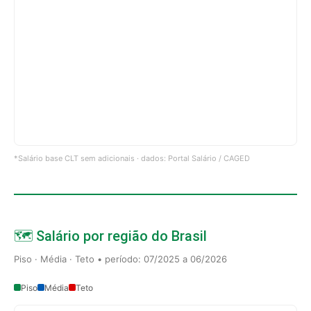
*Salário base CLT sem adicionais · dados: Portal Salário / CAGED
🗺️ Salário por região do Brasil
Piso · Média · Teto • período: 07/2025 a 06/2026
Piso
Média
Teto