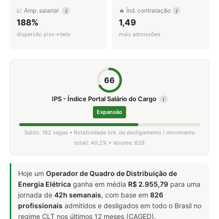
📈 Amp. salarial
🔥 Índ. contratação
i
i
188%
1,49
dispersão piso→teto
mais admissões
66
IPS - Índice Portal Salário do Cargo
i
Expansão
Saldo: 162 vagas • Rotatividade (int. de desligamento / movimento
total): 40,2% • Volume: 826
Hoje um
Operador de Quadro de Distribuição de
Energia Elétrica
ganha em média
R$ 2.955,79
para uma
jornada de
42h semanais
, com base em
826
profissionais
admitidos e desligados em todo o Brasil no
regime CLT nos últimos 12 meses (CAGED).