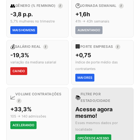
👥
🕐
GÊNERO (% FEMININO)
JORNADA SEMANAL
I
I
-3,8 p.p.
+1,6h
5,7% mulheres no trimestre
41h → 43h semanais
MAIS HOMENS
AUMENTANDO
💰
🏢
SALÁRIO REAL
PORTE EMPRESAS
I
I
-19,3%
+0,75
variação da mediana salarial
índice de porte médio das
contratantes
CAINDO
MAIORES
VOLUME CONTRATAÇÕES
FILTRE POR
📈
📚
ESTADO/CIDADE
I
+33,3%
Acesse agora
mesmo!
105 → 140 admissões
Esses mesmos dados por
ACELERANDO
localidade
OPÇÕES DE ACESSO