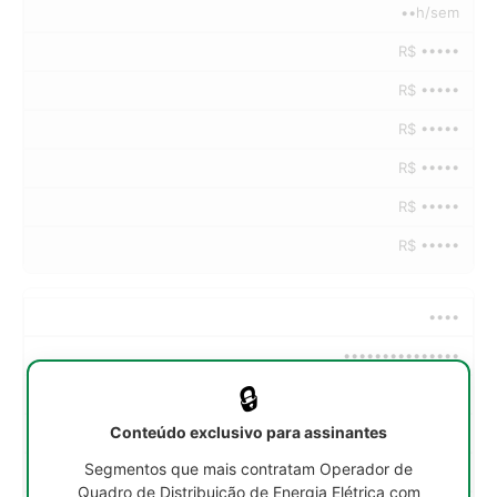
••h/sem
R$ •••••
R$ •••••
R$ •••••
R$ •••••
R$ •••••
R$ •••••
••••
•••••••••••••••
🔒
••h/sem
Conteúdo exclusivo para assinantes
R$ •••••
Segmentos que mais contratam Operador de
R$ •••••
Quadro de Distribuição de Energia Elétrica com