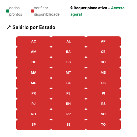
dados
verificar
🔒
Requer plano ativo
•
Acesse
prontos
disponibilidade
agora!
📍 Salário por Estado
AC
AL
AP
AM
BA
CE
DF
ES
GO
MA
MT
MS
MG
PA
PB
PR
PE
PI
RJ
RN
RS
RO
RR
SC
SP
SE
TO