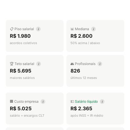
📋 Piso salarial
📊 Mediana
i
i
R$ 1.980
R$ 2.600
acordos coletivos
50% acima / abaixo
🏆 Teto salarial
👥 Profissionais
i
i
R$ 5.695
826
maiores salários
últimos 12 meses
🏢 Custo empresa
💵
Salário líquido
i
i
R$ 5.025
R$ 2.365
salário + encargos CLT
após INSS + IR médio