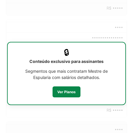
R$ •••••
••••
•••••••••••••••
••h/sem
🔒
R$ •••••
Conteúdo exclusivo para assinantes
R$ •••••
Segmentos que mais contratam Mestre de
Espularia com salários detalhados.
R$ •••••
R$ •••••
Ver Planos
R$ •••••
R$ •••••
••••