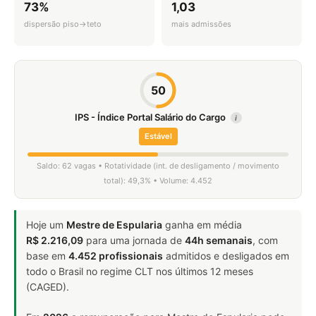
73%
1,03
dispersão piso→teto
mais admissões
50
IPS - Índice Portal Salário do Cargo
i
Estável
Saldo: 62 vagas • Rotatividade (int. de desligamento / movimento
total): 49,3% • Volume: 4.452
Hoje um
Mestre de Espularia
ganha em média
R$ 2.216,09
para uma jornada de
44h semanais
, com
base em
4.452 profissionais
admitidos e desligados em
todo o Brasil no regime CLT nos últimos 12 meses
(CAGED).