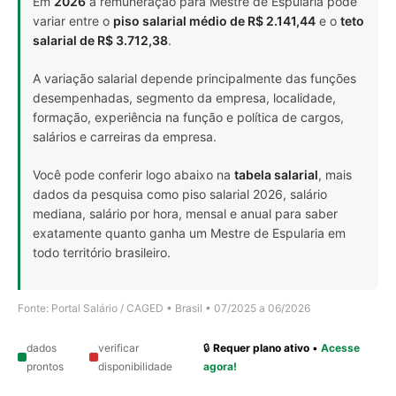
Em
2026
a remuneração para Mestre de Espularia pode
variar entre o
piso salarial médio de R$ 2.141,44
e o
teto
salarial de R$ 3.712,38
.
A variação salarial depende principalmente das funções
desempenhadas, segmento da empresa, localidade,
formação, experiência na função e política de cargos,
salários e carreiras da empresa.
Você pode conferir logo abaixo na
tabela salarial
, mais
dados da pesquisa como piso salarial 2026, salário
mediana, salário por hora, mensal e anual para saber
exatamente quanto ganha um Mestre de Espularia em
todo território brasileiro.
Fonte: Portal Salário / CAGED • Brasil • 07/2025 a 06/2026
dados
verificar
🔒
Requer plano ativo
•
Acesse
prontos
disponibilidade
agora!