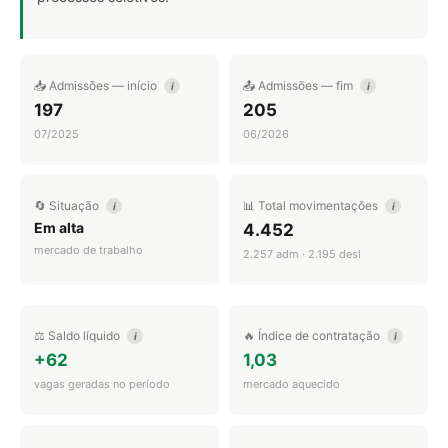
📥 Admissões — início
📤 Admissões — fim
i
i
197
205
07/2025
06/2026
🔄 Situação
📊 Total movimentações
i
i
Em alta
4.452
mercado de trabalho
2.257 adm · 2.195 desl
⚖️ Saldo líquido
🔥 Índice de contratação
i
i
+62
1,03
vagas geradas no período
mercado aquecido