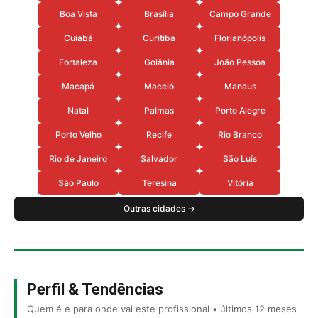
Boa Vista
Brasília
Campo Grande
Cuiabá
Curitiba
Florianópolis
Fortaleza
Goiânia
João Pessoa
Macapá
Maceió
Manaus
Natal
Palmas
Porto Alegre
Porto Velho
Recife
Rio Branco
Rio de Janeiro
Salvador
São Luís
São Paulo
Teresina
Vitória
Outras cidades →
Perfil & Tendências
Quem é e para onde vai este profissional • últimos 12 meses