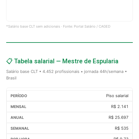
*Salário base CLT sem adicionais · Fonte: Portal Salário / CAGED
📋 Tabela salarial — Mestre de Espularia
Salário base CLT • 4.452 profissionais • jornada 44h/semana •
Brasil
Piso salarial
R$ 2.141
R$ 25.697
R$ 535
R$ 9,73