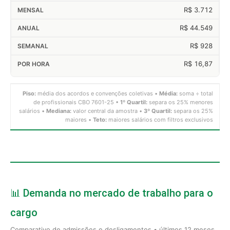
R$ 3.712
R$ 44.549
R$ 928
R$ 16,87
Piso:
média dos acordos e convenções coletivas •
Média:
soma ÷ total
de profissionais CBO 7601-25 •
1º Quartil:
separa os 25% menores
salários •
Mediana:
valor central da amostra •
3º Quartil:
separa os 25%
maiores •
Teto:
maiores salários com filtros exclusivos
📊 Demanda no mercado de trabalho para o
cargo
Comparativo de admissões e desligamentos • últimos 12 meses