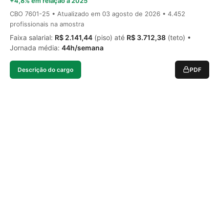
+4,8% em relação a 2025
CBO 7601-25 • Atualizado em
03 agosto de 2026
• 4.452
profissionais na amostra
Faixa salarial:
R$ 2.141,44
(piso) até
R$ 3.712,38
(teto) •
Jornada média:
44h/semana
Descrição do cargo
PDF