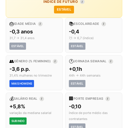
ÍNDICE DE FUTURO
I
ESTÁVEL
🎂
📚
IDADE MÉDIA
ESCOLARIDADE
I
I
-0,3 anos
-0,4
31,7 → 31,4 anos
7,1 → 6,7 (índice)
ESTÁVEL
ESTÁVEL
👥
🕐
GÊNERO (% FEMININO)
JORNADA SEMANAL
I
I
-3,6 p.p.
+0,1h
31,4% mulheres no trimestre
44h → 44h semanais
MAIS HOMENS
ESTÁVEL
💰
🏢
SALÁRIO REAL
PORTE EMPRESAS
I
I
+5,8%
-0,10
variação da mediana salarial
índice de porte médio das
contratantes
SUBINDO
ESTÁVEL