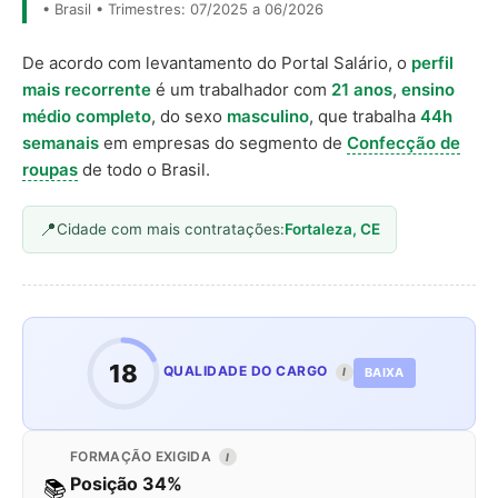
• Brasil • Trimestres: 07/2025 a 06/2026
De acordo com levantamento do Portal Salário, o
perfil
mais recorrente
é um trabalhador com
21 anos
,
ensino
médio completo
, do sexo
masculino
, que trabalha
44h
semanais
em empresas do segmento de
Confecção de
roupas
de todo o Brasil.
Cidade com mais contratações:
Fortaleza, CE
18
QUALIDADE DO CARGO
BAIXA
I
FORMAÇÃO EXIGIDA
I
Posição 34%
📚