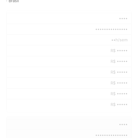
· Brasil
••••
•••••••••••••••
••h/sem
R$ •••••
R$ •••••
R$ •••••
R$ •••••
R$ •••••
R$ •••••
••••
•••••••••••••••