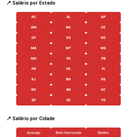
📍 Salário por Estado
AC
AL
AP
AM
BA
CE
DF
ES
GO
MA
MT
MS
MG
PA
PB
PR
PE
PI
RJ
RN
RS
RO
RR
SC
SP
SE
TO
📍 Salário por Cidade
Aracaju
Belo Horizonte
Belém