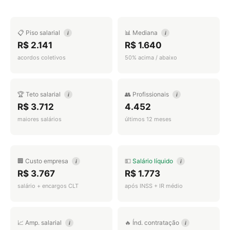
📋 Piso salarial
📊 Mediana
i
i
R$ 2.141
R$ 1.640
acordos coletivos
50% acima / abaixo
🏆 Teto salarial
👥 Profissionais
i
i
R$ 3.712
4.452
maiores salários
últimos 12 meses
🏢 Custo empresa
💵
Salário líquido
i
i
R$ 3.767
R$ 1.773
salário + encargos CLT
após INSS + IR médio
📈 Amp. salarial
🔥 Índ. contratação
i
i