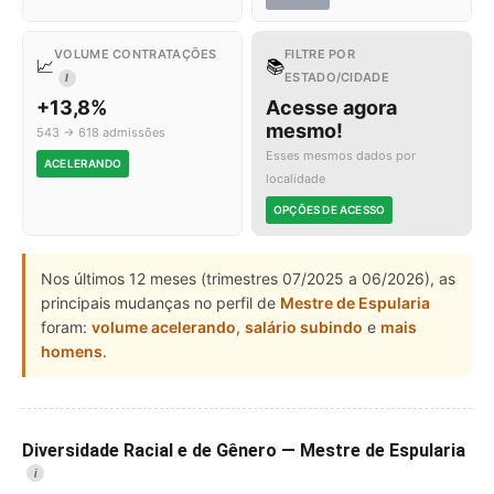
VOLUME CONTRATAÇÕES
FILTRE POR
📈
📚
ESTADO/CIDADE
I
+13,8%
Acesse agora
mesmo!
543 → 618 admissões
Esses mesmos dados por
ACELERANDO
localidade
OPÇÕES DE ACESSO
Nos últimos 12 meses (trimestres 07/2025 a 06/2026), as
principais mudanças no perfil de
Mestre de Espularia
foram:
volume acelerando
,
salário subindo
e
mais
homens
.
Diversidade Racial e de Gênero — Mestre de Espularia
i