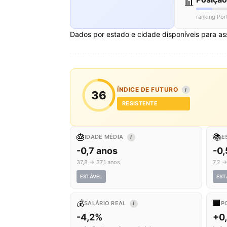
📊
ranking Por
Dados por estado e cidade disponíveis para as
ÍNDICE DE FUTURO
I
36
RESISTENTE
🎂
📚
IDADE MÉDIA
E
I
-0,7 anos
-0,
37,8 → 37,1 anos
7,2 →
ESTÁVEL
EST
💰
🏢
SALÁRIO REAL
P
I
-4,2%
+0