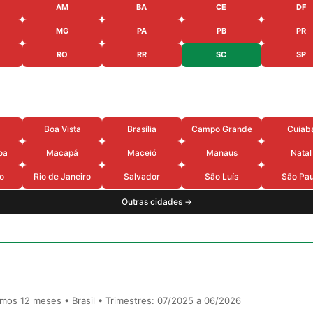
AM
BA
CE
DF
MG
PA
PB
PR
RO
RR
SC
SP
Boa Vista
Brasília
Campo Grande
Cuiab
oa
Macapá
Maceió
Manaus
Natal
o
Rio de Janeiro
Salvador
São Luís
São Pau
Outras cidades →
timos 12 meses • Brasil • Trimestres: 07/2025 a 06/2026