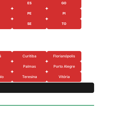
ES
GO
PE
PI
SE
TO
á
Curitiba
Florianópolis
Palmas
Porto Alegre
lo
Teresina
Vitória