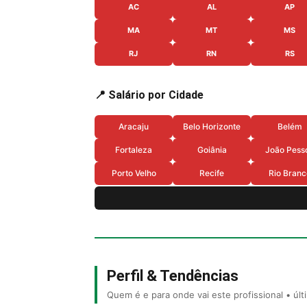
AC
AL
AP
MA
MT
MS
RJ
RN
RS
📍 Salário por Cidade
Aracaju
Belo Horizonte
Belém
Fortaleza
Goiânia
João Pess
Porto Velho
Recife
Rio Branc
Perfil & Tendências
Quem é e para onde vai este profissional • úl