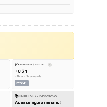
🕐
JORNADA SEMANAL
I
+0,5h
43h → 44h semanais
ESTÁVEL
📚
FILTRE POR ESTADO/CIDADE
Acesse agora mesmo!