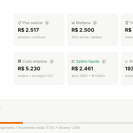
📋 Piso salarial
📊 Mediana
🏆 T
i
i
R$ 2.517
R$ 2.500
R$ 
acordos coletivos
50% acima / abaixo
maior
🏢 Custo empresa
💵
Salário líquido
📈 A
i
i
R$ 5.230
R$ 2.461
19
salário + encargos CLT
após INSS + IR médio
disp
sligamento / movimento total): 57,1% • Volume: 1.264