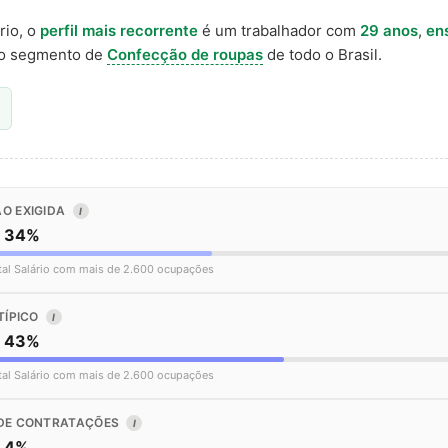
rio, o
perfil mais recorrente
é um trabalhador com
29 anos
,
en
o segmento de
Confecção de roupas
de todo o Brasil.
O EXIGIDA
I
o 34%
tal Salário com mais de 2.600 ocupações
TÍPICO
I
o 43%
tal Salário com mais de 2.600 ocupações
DE CONTRATAÇÕES
I
o 4%