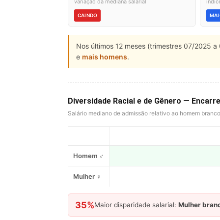
variação da mediana salarial
índic
CAINDO
MAI
Nos últimos 12 meses (trimestres 07/2025 a 
e
mais homens
.
Diversidade Racial e de Gênero — Enca
Salário mediano de admissão relativo ao homem branc
Homem ♂
Mulher ♀
35%
Maior disparidade salarial:
Mulher bran