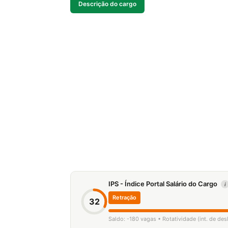
Descrição do cargo
IPS - Índice Portal Salário do Cargo
i
Retração
32
Saldo: -180 vagas • Rotatividade (int. de de