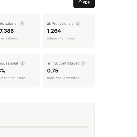
PDF
eto salarial
👥 Profissionais
i
i
7.386
1.264
es salários
últimos 12 meses
mp. salarial
🔥 Índ. contratação
i
i
3%
0,75
ersão piso→teto
mais desligamentos