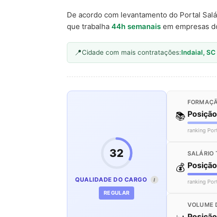
De acordo com levantamento do Portal Salá
que trabalha
44h semanais
em empresas d
Cidade com mais contratações:
Indaial, SC
FORMAÇÃ
Posiçã
📚
ranking Por
32
SALÁRIO 
Posiçã
💰
QUALIDADE DO CARGO
I
ranking Por
REGULAR
VOLUME 
Posiçã