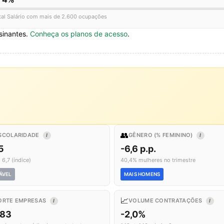
tal Salário com mais de 2.600 ocupações
sinantes.
Conheça os planos de acesso
.
👥
SCOLARIDADE
GÊNERO (% FEMININO)
I
I
5
-6,6 p.p.
 6,7 (índice)
40,4% mulheres no trimestre
ÁVEL
MAIS HOMENS
📈
ORTE EMPRESAS
VOLUME CONTRATAÇÕES
I
I
,83
-2,0%