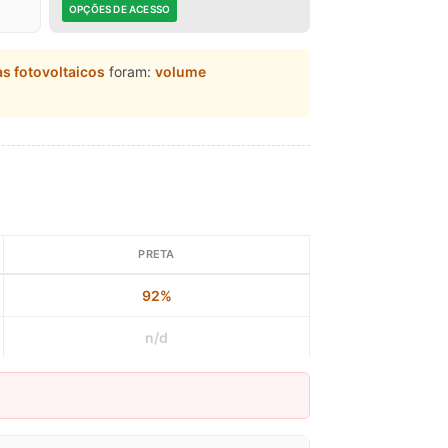
OPÇÕES DE ACESSO
as fotovoltaicos
foram:
volume
PRETA
92%
n/d