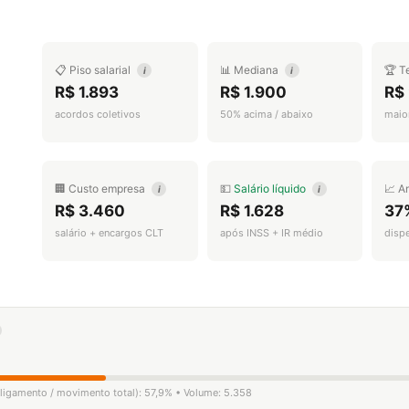
📋 Piso salarial
📊 Mediana
🏆 T
i
i
R$ 1.893
R$ 1.900
R$
acordos coletivos
50% acima / abaixo
maior
🏢 Custo empresa
💵
Salário líquido
📈 A
i
i
R$ 3.460
R$ 1.628
37
salário + encargos CLT
após INSS + IR médio
disp
sligamento / movimento total): 57,9% • Volume: 5.358