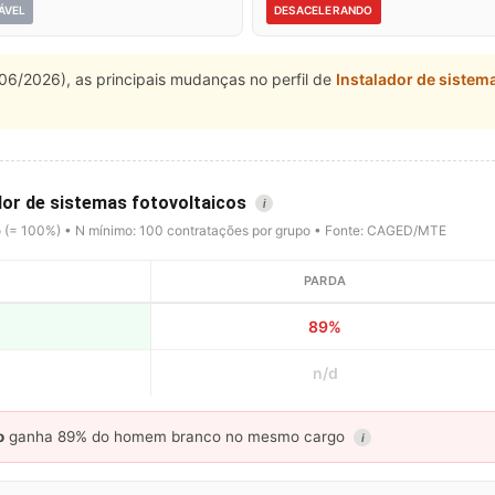
ÁVEL
DESACELERANDO
06/2026), as principais mudanças no perfil de
Instalador de sistem
ador de sistemas fotovoltaicos
i
o (= 100%) • N mínimo: 100 contratações por grupo • Fonte: CAGED/MTE
PARDA
89%
n/d
o
ganha 89% do homem branco no mesmo cargo
i