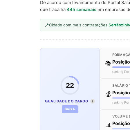
De acordo com levantamento do Portal Salá
que trabalha
44h semanais
em empresas d
Cidade com mais contratações:
Sertãozinh
FORMAÇÃ
Posiçã
📚
ranking Por
22
SALÁRIO 
Posiçã
💰
QUALIDADE DO CARGO
I
ranking Por
BAIXA
VOLUME 
Posiçã
📊