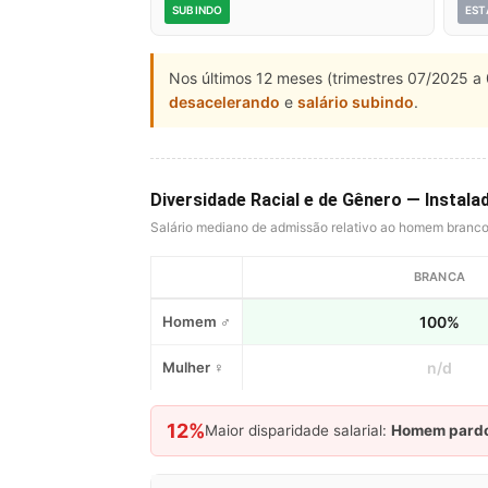
SUBINDO
EST
Nos últimos 12 meses (trimestres 07/2025 a 
desacelerando
e
salário subindo
.
Diversidade Racial e de Gênero — Instal
Salário mediano de admissão relativo ao homem branc
BRANCA
Homem ♂
100%
Mulher ♀
n/d
12%
Maior disparidade salarial:
Homem pard