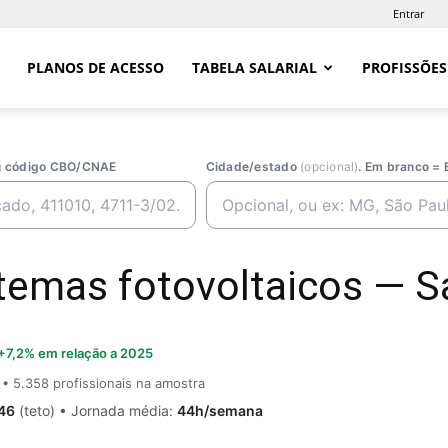
Entrar
PLANOS DE ACESSO
TABELA SALARIAL
PROFISSÕES
ou código CBO/CNAE
Cidade/estado
(opcional)
. Em branco = 
temas fotovoltaicos — Sa
+7,2% em relação a 2025
• 5.358 profissionais na amostra
46
(teto) • Jornada média:
44h/semana