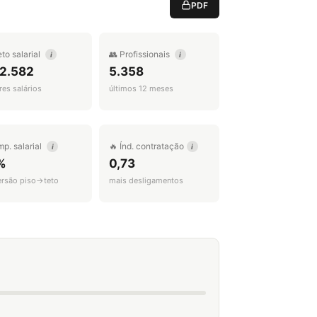
PDF
eto salarial
👥 Profissionais
i
i
 2.582
5.358
es salários
últimos 12 meses
mp. salarial
🔥 Índ. contratação
i
i
%
0,73
ersão piso→teto
mais desligamentos