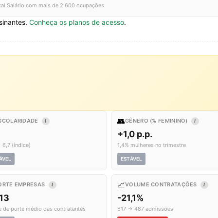
tal Salário com mais de 2.600 ocupações
sinantes.
Conheça os planos de acesso
.
👥
SCOLARIDADE
GÊNERO (% FEMININO)
I
I
+1,0 p.p.
 6,7 (índice)
1,4% mulheres no trimestre
ÁVEL
ESTÁVEL
📈
ORTE EMPRESAS
VOLUME CONTRATAÇÕES
I
I
,13
-21,1%
e de porte médio das contratantes
617 → 487 admissões