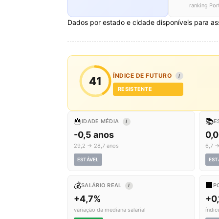
ranking Por
Dados por estado e cidade disponíveis para as
ÍNDICE DE FUTURO
I
41
RESISTENTE
🎂
📚
IDADE MÉDIA
E
I
-0,5 anos
0,0
29,2 → 28,7 anos
6,7 →
ESTÁVEL
EST
💰
🏢
SALÁRIO REAL
P
I
+4,7%
+0
variação da mediana salarial
índic