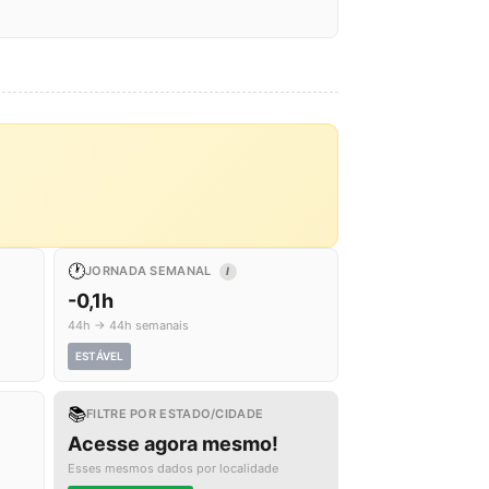
🕐
JORNADA SEMANAL
I
-0,1h
44h → 44h semanais
ESTÁVEL
📚
FILTRE POR ESTADO/CIDADE
Acesse agora mesmo!
Esses mesmos dados por localidade