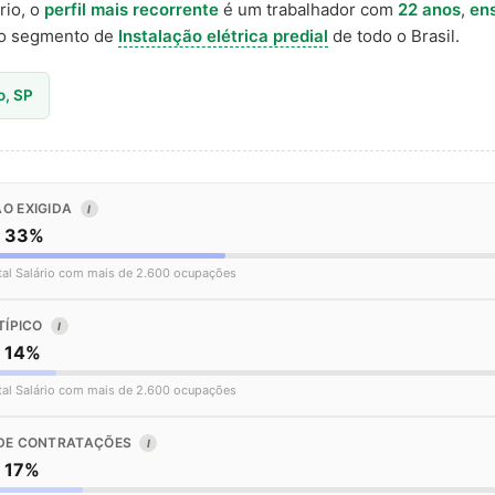
rio, o
perfil mais recorrente
é um trabalhador com
22 anos
,
en
o segmento de
Instalação elétrica predial
de todo o Brasil.
o, SP
O EXIGIDA
I
o 33%
tal Salário com mais de 2.600 ocupações
TÍPICO
I
o 14%
tal Salário com mais de 2.600 ocupações
DE CONTRATAÇÕES
I
o 17%