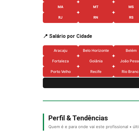
MA
MT
MS
RJ
RN
RS
📍 Salário por Cidade
Aracaju
Belo Horizonte
Belém
Fortaleza
Goiânia
João Pess
Porto Velho
Recife
Rio Branc
Perfil & Tendências
Quem é e para onde vai este profissional • úl