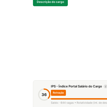
Descrição do cargo
IPS - Índice Portal Salário do Cargo
i
Retração
36
Saldo: -844 vagas • Rotatividade (int. de de