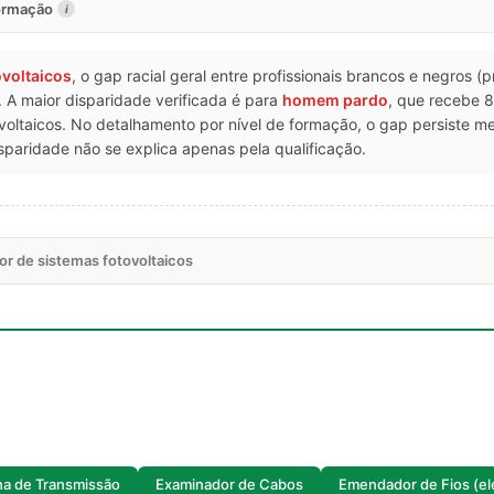
formação
i
ovoltaicos
, o gap racial geral entre profissionais brancos e negros (
 A maior disparidade verificada é para
homem pardo
, que recebe 
voltaicos. No detalhamento por nível de formação, o gap persiste
paridade não se explica apenas pela qualificação.
or de sistemas fotovoltaicos
nha de Transmissão
Examinador de Cabos
Emendador de Fios (elé