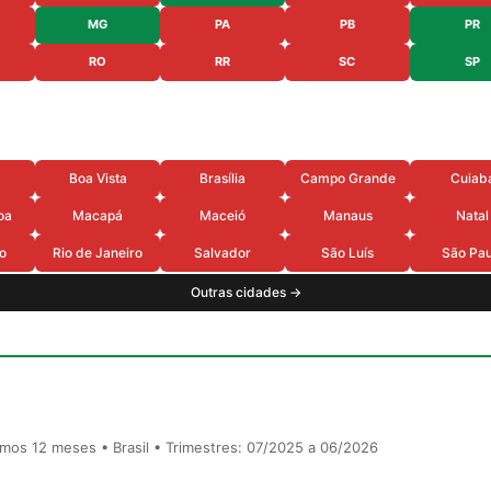
MG
PA
PB
PR
RO
RR
SC
SP
Boa Vista
Brasília
Campo Grande
Cuiab
oa
Macapá
Maceió
Manaus
Natal
o
Rio de Janeiro
Salvador
São Luís
São Pau
Outras cidades →
timos 12 meses • Brasil • Trimestres: 07/2025 a 06/2026