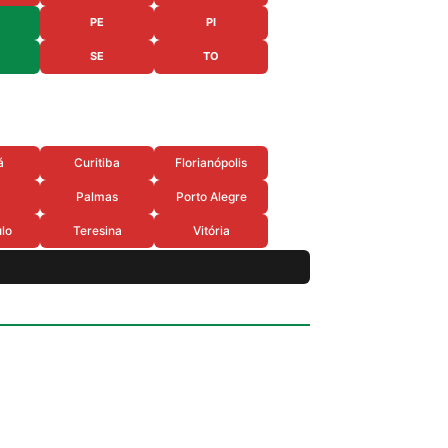
PE
PI
SE
TO
á
Curitiba
Florianópolis
Palmas
Porto Alegre
lo
Teresina
Vitória