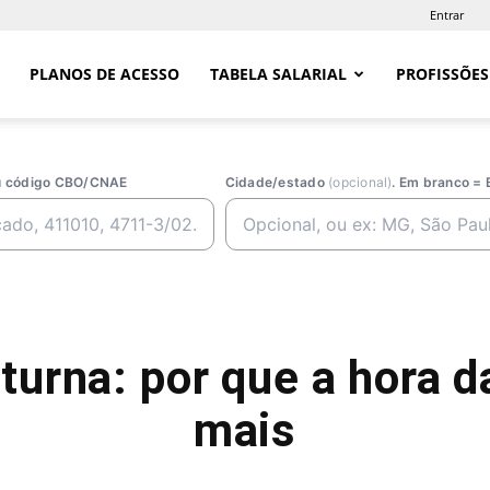
Entrar
PLANOS DE ACESSO
TABELA SALARIAL
PROFISSÕES
ou código CBO/CNAE
Cidade/estado
(opcional)
. Em branco = 
urna: por que a hora d
mais