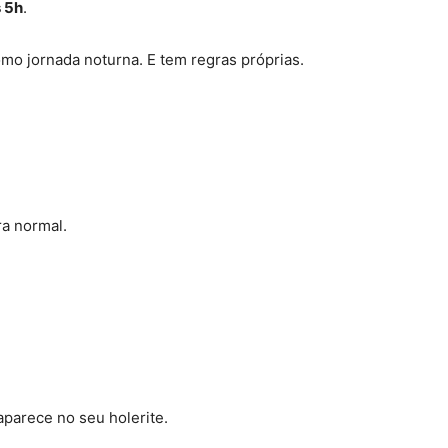
 5h
.
omo jornada noturna. E tem regras próprias.
ra normal.
aparece no seu holerite.