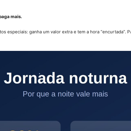
 paga mais.
os especiais: ganha um valor extra e tem a hora “encurtada”. 