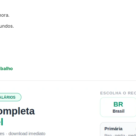
hora.
gundos.
abalho