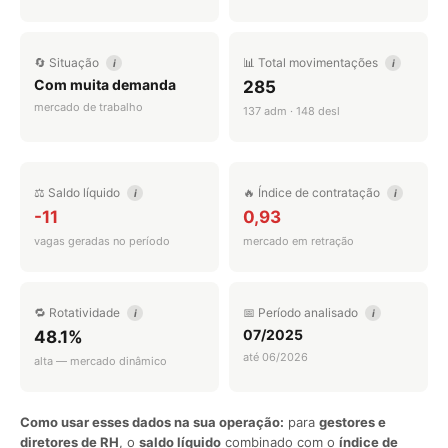
🔄 Situação
📊 Total movimentações
i
i
Com muita demanda
285
mercado de trabalho
137 adm · 148 desl
⚖️ Saldo líquido
🔥 Índice de contratação
i
i
-11
0,93
vagas geradas no período
mercado em retração
🔁 Rotatividade
📅 Período analisado
i
i
07/2025
48.1%
até 06/2026
alta — mercado dinâmico
Como usar esses dados na sua operação:
para
gestores e
diretores de RH
, o
saldo líquido
combinado com o
índice de