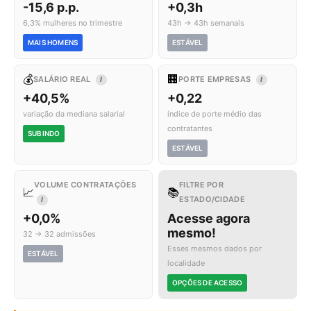
-15,6 p.p.
+0,3h
6,3% mulheres no trimestre
43h → 43h semanais
MAIS HOMENS
ESTÁVEL
💰
🏢
SALÁRIO REAL
PORTE EMPRESAS
I
I
+40,5%
+0,22
variação da mediana salarial
índice de porte médio das
contratantes
SUBINDO
ESTÁVEL
VOLUME CONTRATAÇÕES
FILTRE POR
📈
📚
ESTADO/CIDADE
I
+0,0%
Acesse agora
mesmo!
32 → 32 admissões
Esses mesmos dados por
ESTÁVEL
localidade
OPÇÕES DE ACESSO