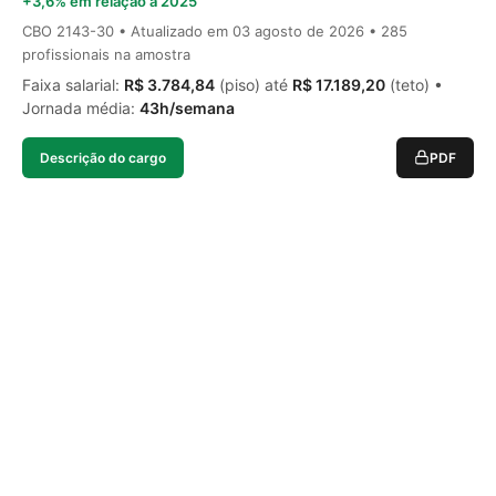
+3,6% em relação a 2025
CBO 2143-30 • Atualizado em
03 agosto de 2026
• 285
profissionais na amostra
Faixa salarial:
R$ 3.784,84
(piso) até
R$ 17.189,20
(teto) •
Jornada média:
43h/semana
Descrição do cargo
PDF