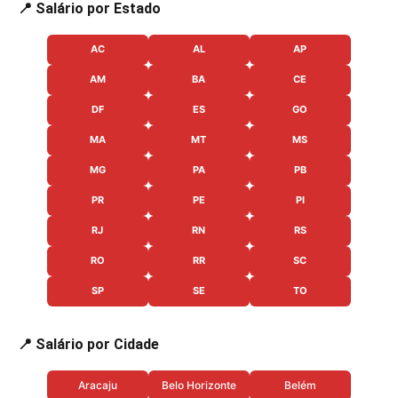
📍 Salário por Estado
AC
AL
AP
AM
BA
CE
DF
ES
GO
MA
MT
MS
MG
PA
PB
PR
PE
PI
RJ
RN
RS
RO
RR
SC
SP
SE
TO
📍 Salário por Cidade
Aracaju
Belo Horizonte
Belém