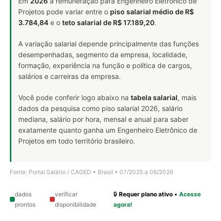
Em
2026
a remuneração para Engenheiro Eletrônico de
Projetos pode variar entre o
piso salarial médio de R$
3.784,84
e o
teto salarial de R$ 17.189,20
.
A variação salarial depende principalmente das funções
desempenhadas, segmento da empresa, localidade,
formação, experiência na função e política de cargos,
salários e carreiras da empresa.
Você pode conferir logo abaixo na
tabela salarial
, mais
dados da pesquisa como piso salarial 2026, salário
mediana, salário por hora, mensal e anual para saber
exatamente quanto ganha um Engenheiro Eletrônico de
Projetos em todo território brasileiro.
Fonte: Portal Salário / CAGED • Brasil • 07/2025 a 06/2026
dados
verificar
🔒
Requer plano ativo
•
Acesse
prontos
disponibilidade
agora!