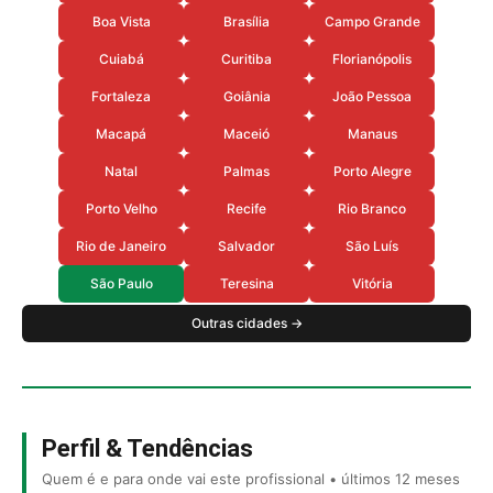
Boa Vista
Brasília
Campo Grande
Cuiabá
Curitiba
Florianópolis
Fortaleza
Goiânia
João Pessoa
Macapá
Maceió
Manaus
Natal
Palmas
Porto Alegre
Porto Velho
Recife
Rio Branco
Rio de Janeiro
Salvador
São Luís
São Paulo
Teresina
Vitória
Outras cidades →
Perfil & Tendências
Quem é e para onde vai este profissional • últimos 12 meses