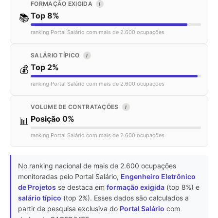
FORMAÇÃO EXIGIDA
I
Top 8%
📚
ranking Portal Salário com mais de 2.600 ocupações
SALÁRIO TÍPICO
I
Top 2%
💰
ranking Portal Salário com mais de 2.600 ocupações
VOLUME DE CONTRATAÇÕES
I
Posição 0%
📊
ranking Portal Salário com mais de 2.600 ocupações
No ranking nacional de mais de 2.600 ocupações
monitoradas pelo Portal Salário,
Engenheiro Eletrônico
de Projetos
se destaca em
formação exigida
(top 8%) e
salário típico
(top 2%). Esses dados são calculados a
partir de pesquisa exclusiva do
Portal Salário
com