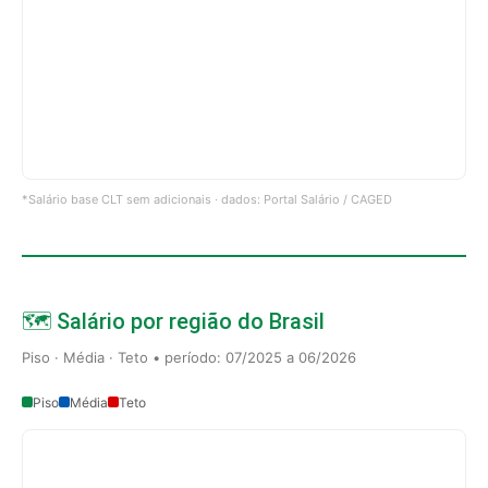
*Salário base CLT sem adicionais · dados: Portal Salário / CAGED
🗺️ Salário por região do Brasil
Piso · Média · Teto • período: 07/2025 a 06/2026
Piso
Média
Teto