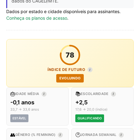
dados do CAGED/MTE.
Dados por estado e cidade disponíveis para assinantes.
Conheça os planos de acesso
.
78
ÍNDICE DE FUTURO
I
EVOLUINDO
🎂
📚
IDADE MÉDIA
ESCOLARIDADE
I
I
-0,1 anos
+2,5
33,7 → 33,6 anos
17,6 → 20,0 (índice)
ESTÁVEL
QUALIFICANDO
👥
🕐
GÊNERO (% FEMININO)
JORNADA SEMANAL
I
I