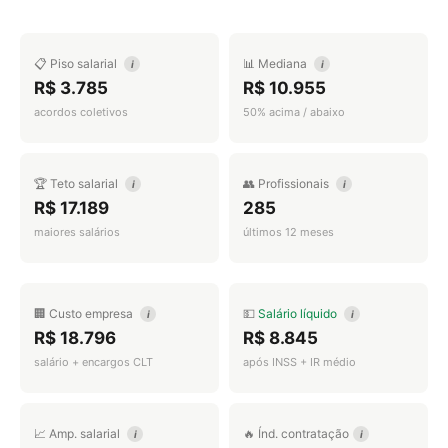
📋 Piso salarial
📊 Mediana
i
i
R$ 3.785
R$ 10.955
acordos coletivos
50% acima / abaixo
🏆 Teto salarial
👥 Profissionais
i
i
R$ 17.189
285
maiores salários
últimos 12 meses
🏢 Custo empresa
💵
Salário líquido
i
i
R$ 18.796
R$ 8.845
salário + encargos CLT
após INSS + IR médio
📈 Amp. salarial
🔥 Índ. contratação
i
i