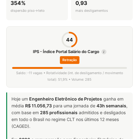
354%
0,93
dispersão piso→teto
mais desligamentos
44
IPS - Índice Portal Salário do Cargo
i
Retração
Saldo: -11 vagas • Rotatividade (int. de desligamento / movimento
total): 51,9% • Volume: 285
Hoje um
Engenheiro Eletrônico de Projetos
ganha em
média
R$ 11.056,73
para uma jornada de
43h semanais
,
com base em
285 profissionais
admitidos e desligados
em todo o Brasil no regime CLT nos últimos 12 meses
(CAGED).