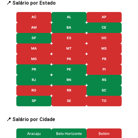
📍 Salário por Estado
AC
AL
AP
AM
BA
CE
DF
ES
GO
MA
MT
MS
MG
PA
PB
PR
PE
PI
RJ
RN
RS
RO
RR
SC
SP
SE
TO
📍 Salário por Cidade
Aracaju
Belo Horizonte
Belém