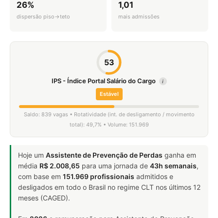
26%
1,01
dispersão piso→teto
mais admissões
53
IPS - Índice Portal Salário do Cargo
i
Estável
Saldo: 839 vagas • Rotatividade (int. de desligamento / movimento
total): 49,7% • Volume: 151.969
Hoje um
Assistente de Prevenção de Perdas
ganha em
média
R$ 2.008,65
para uma jornada de
43h semanais
,
com base em
151.969 profissionais
admitidos e
desligados em todo o Brasil no regime CLT nos últimos 12
meses (CAGED).