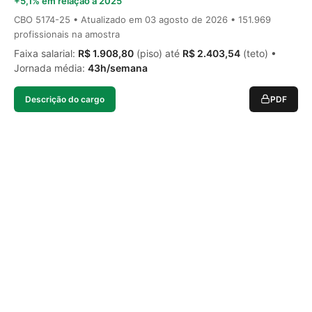
+5,1% em relação a 2025
CBO 5174-25 • Atualizado em
03 agosto de 2026
• 151.969
profissionais na amostra
Faixa salarial:
R$ 1.908,80
(piso) até
R$ 2.403,54
(teto) •
Jornada média:
43h/semana
Descrição do cargo
PDF