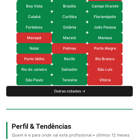
Boa Vista
Brasília
Campo Grande
Cuiabá
Curitiba
Florianópolis
Fortaleza
Goiânia
João Pessoa
Macapá
Maceió
Manaus
Natal
Palmas
Porto Alegre
Porto Velho
Recife
Rio Branco
Rio de Janeiro
Salvador
São Luís
São Paulo
Teresina
Vitória
Outras cidades →
Perfil & Tendências
Quem é e para onde vai este profissional • últimos 12 meses