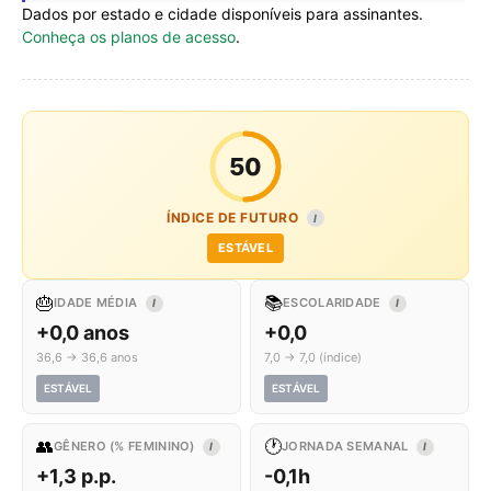
Dados por estado e cidade disponíveis para assinantes.
Conheça os planos de acesso
.
50
ÍNDICE DE FUTURO
I
ESTÁVEL
🎂
📚
IDADE MÉDIA
ESCOLARIDADE
I
I
+0,0 anos
+0,0
36,6 → 36,6 anos
7,0 → 7,0 (índice)
ESTÁVEL
ESTÁVEL
👥
🕐
GÊNERO (% FEMININO)
JORNADA SEMANAL
I
I
+1,3 p.p.
-0,1h