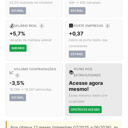
23,3% mulheres no trimestre
43h → 43h semanais
ESTÁVEL
ESTÁVEL
💰
🏢
SALÁRIO REAL
PORTE EMPRESAS
I
I
+5,7%
+0,37
variação da mediana salarial
índice de porte médio das
contratantes
SUBINDO
ESTÁVEL
VOLUME CONTRATAÇÕES
FILTRE POR
📈
📚
ESTADO/CIDADE
I
-3,5%
Acesse agora
mesmo!
19.266 → 18.597 admissões
Esses mesmos dados por
ESTÁVEL
localidade
OPÇÕES DE ACESSO
Nos últimos 12 meses (trimestres 07/2025 a 06/2026), as