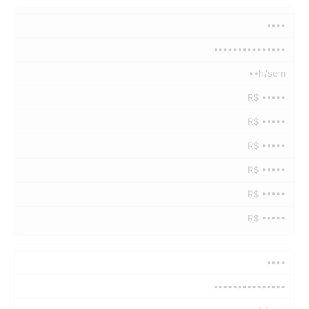
••••
•••••••••••••••
••h/sem
R$ •••••
R$ •••••
R$ •••••
R$ •••••
R$ •••••
R$ •••••
••••
•••••••••••••••