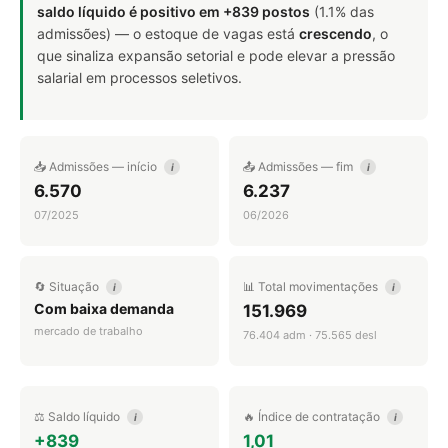
saldo líquido é positivo em +839 postos
(1.1% das
admissões) — o estoque de vagas está
crescendo
, o
que sinaliza expansão setorial e pode elevar a pressão
salarial em processos seletivos.
📥 Admissões — início
📤 Admissões — fim
i
i
6.570
6.237
07/2025
06/2026
🔄 Situação
📊 Total movimentações
i
i
Com baixa demanda
151.969
mercado de trabalho
76.404 adm · 75.565 desl
⚖️ Saldo líquido
🔥 Índice de contratação
i
i
+839
1,01