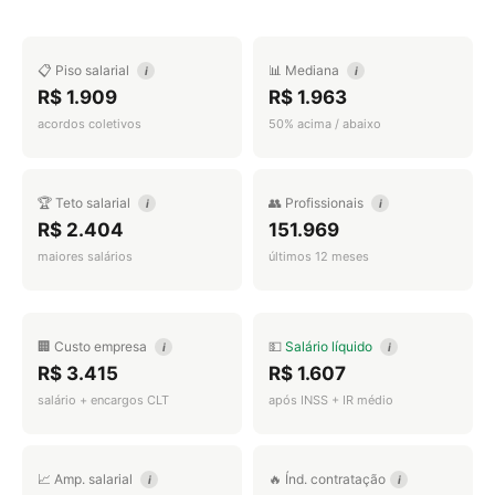
📋 Piso salarial
📊 Mediana
i
i
R$ 1.909
R$ 1.963
acordos coletivos
50% acima / abaixo
🏆 Teto salarial
👥 Profissionais
i
i
R$ 2.404
151.969
maiores salários
últimos 12 meses
🏢 Custo empresa
💵
Salário líquido
i
i
R$ 3.415
R$ 1.607
salário + encargos CLT
após INSS + IR médio
📈 Amp. salarial
🔥 Índ. contratação
i
i