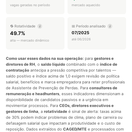
vagas geradas no período
mercado aquecido
🔁 Rotatividade
📅 Período analisado
i
i
07/2025
49.7%
até 06/2026
alta — mercado dinâmico
Como usar esses dados na sua operação:
para
gestores e
diretores de RH
, o
saldo líquido
combinado com o
índice de
contratação
antecipa a pressão competitiva por talentos —
saldo positivo e índice acima de 1,0 exigem revisão de política
salarial, benefícios e marca empregadora para reter profissionais
de Assistente de Prevenção de Perdas. Para
consultores de
remuneração e headhunters
, esses indicadores dimensionam a
disponibilidade de candidatos passivos e a urgência em
movimentar processos. Para
CEOs, diretores executivos e
gestores de linha
, a
rotatividade
é sinal de alerta: taxas acima
de 30% podem indicar problemas de clima, plano de carreira ou
defasagem salarial que impactam a produtividade e o custo de
reposição. Dados extraídos do
CAGED/MTE
e processados com