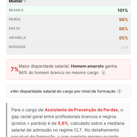
Mulher ♀
101%
96%
96%
95%
n/d
Maior disparidade salarial:
Homem amarelo
ganha
7%
94% do homem branco no mesmo cargo
i
Ver disparidade salarial do cargo por nível de formação
i
Para o cargo de
Assistente de Prevenção de Perdas
, o
gap racial geral entre profissionais brancos e negros
(pretos + pardos) é de
5,6%
, calculado sobre a mediana
salarial de admissão no regime CLT. No detalhamento
por nível de formação, o gap persiste mesmo quando