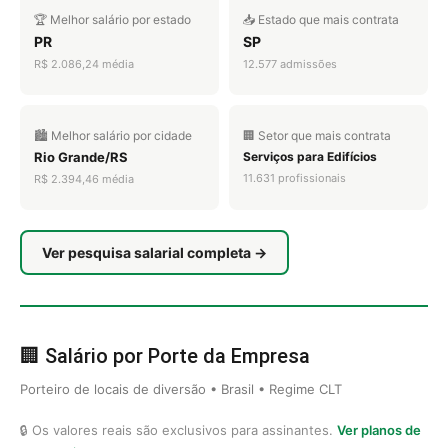
🏆 Melhor salário por estado
📥 Estado que mais contrata
PR
SP
R$ 2.086,24 média
12.577 admissões
🏙️ Melhor salário por cidade
🏢 Setor que mais contrata
Rio Grande/RS
Serviços para Edifícios
11.631 profissionais
R$ 2.394,46 média
Ver pesquisa salarial completa →
🏢 Salário por Porte da Empresa
Porteiro de locais de diversão • Brasil • Regime CLT
🔒 Os valores reais são exclusivos para assinantes.
Ver planos de