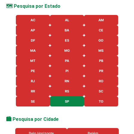
🗺️ Pesquisa por Estado
AC
AL
AM
AP
BA
CE
DF
ES
GO
MA
MG
MS
MT
PA
PB
PE
PI
PR
RJ
RN
RO
RR
RS
SC
SE
SP
TO
🏙️ Pesquisa por Cidade
Belo Horizonte
Belém