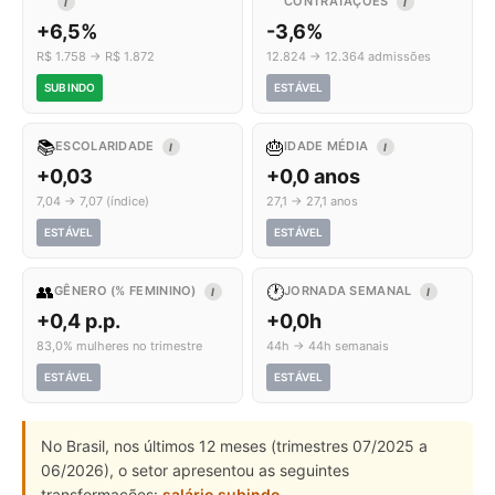
CONTRATAÇÕES
I
I
+6,5%
-3,6%
R$ 1.758 → R$ 1.872
12.824 → 12.364 admissões
SUBINDO
ESTÁVEL
📚
🎂
ESCOLARIDADE
IDADE MÉDIA
I
I
+0,03
+0,0 anos
7,04 → 7,07 (índice)
27,1 → 27,1 anos
ESTÁVEL
ESTÁVEL
👥
🕐
GÊNERO (% FEMININO)
JORNADA SEMANAL
I
I
+0,4 p.p.
+0,0h
83,0% mulheres no trimestre
44h → 44h semanais
ESTÁVEL
ESTÁVEL
No Brasil, nos últimos 12 meses (trimestres 07/2025 a
06/2026), o setor apresentou as seguintes
transformações:
salário subindo
.