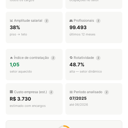
todos os cargos
ocupações no setor
📊 Amplitude salarial
👥 Profissionais
i
i
38%
99.493
piso → teto
últimos 12 meses
🔥 Índice de contratação
🔁 Rotatividade
i
i
1,05
48.7%
setor aquecido
alta — setor dinâmico
🏢 Custo empresa (est.)
📅 Período analisado
i
i
07/2025
R$ 3.730
até 06/2026
estimado com encargos