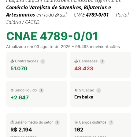
Pesquisa cargos e salários de empresas do segmento de
Comércio Varejista de Suvenires, Bijuterias e
Artesanatos
em todo Brasil — CNAE
4789-0/01
— Portal
Salário / CAGED.
CNAE 4789-0/01
Atualizado em
03 agosto de 2026
• 99.493 movimentações
📥 Contratações
📤 Demissões
i
i
51.070
48.423
⚖️ Saldo líquido
🔄 Situação
i
i
Em baixa
+2.647
💰 Salário médio do setor
🎯 Cargos distintos
i
i
R$ 2.194
162