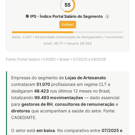
55
🎯 IPS - Índice Portal Salário do Segmento
i
Estável
Saldo: 2.647 • Rotatividade (intensidade de desligamento / movimento
total): 48,7% • Volume: 99.493
Fonte: Portal Salário / CAGED • Brasil • 07/2025 a 06/2026
Empresas do segmento de
Lojas de Artesanato
contrataram
51.070
profissionais em regime CLT e
desligaram
48.423
nos últimos 12 meses no Brasil,
totalizando
99.493 movimentações
— dado essencial
para
gestores de RH
,
consultores de remuneração
e
diretores
que acompanham a saúde do setor. Fonte:
CAGED/MTE.
O setor está
em baixa
. No comparativo entre
07/2025 e