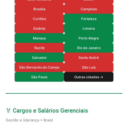
Brasília
Campinas
Curitiba
Fortaleza
Goiânia
Limeira
Manaus
Porto Alegre
Recife
Rio de Janeiro
Salvador
Santo André
São Bernardo do Campo
São Luís
São Paulo
Outras cidades →
🏅 Cargos e Salários Gerenciais
Gestão e liderança • Brasil