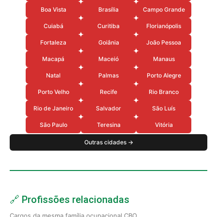
Boa Vista
Brasília
Campo Grande
Cuiabá
Curitiba
Florianópolis
Fortaleza
Goiânia
João Pessoa
Macapá
Maceió
Manaus
Natal
Palmas
Porto Alegre
Porto Velho
Recife
Rio Branco
Rio de Janeiro
Salvador
São Luís
São Paulo
Teresina
Vitória
Outras cidades →
🔗 Profissões relacionadas
Cargos da mesma família ocupacional CBO