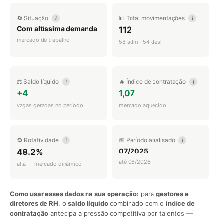
🔄 Situação
📊 Total movimentações
i
i
Com altíssima demanda
112
mercado de trabalho
58 adm · 54 desl
⚖️ Saldo líquido
🔥 Índice de contratação
i
i
+4
1,07
vagas geradas no período
mercado aquecido
🔁 Rotatividade
📅 Período analisado
i
i
07/2025
48.2%
até 06/2026
alta — mercado dinâmico
Como usar esses dados na sua operação:
para
gestores e
diretores de RH
, o
saldo líquido
combinado com o
índice de
contratação
antecipa a pressão competitiva por talentos —