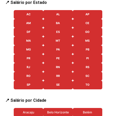
📍 Salário por Estado
AC
AL
AP
AM
BA
CE
DF
ES
GO
MA
MT
MS
MG
PA
PB
PR
PE
PI
RJ
RN
RS
RO
RR
SC
SP
SE
TO
📍 Salário por Cidade
Aracaju
Belo Horizonte
Belém