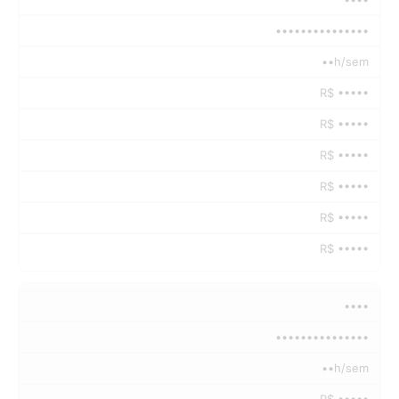
•••••••••••••••
••h/sem
R$ •••••
R$ •••••
R$ •••••
R$ •••••
R$ •••••
R$ •••••
••••
•••••••••••••••
••h/sem
R$ •••••