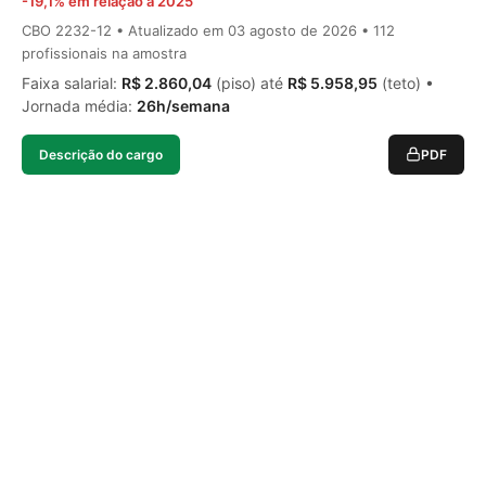
-19,1% em relação a 2025
CBO 2232-12 • Atualizado em
03 agosto de 2026
• 112
profissionais na amostra
Faixa salarial:
R$ 2.860,04
(piso) até
R$ 5.958,95
(teto) •
Jornada média:
26h/semana
Descrição do cargo
PDF