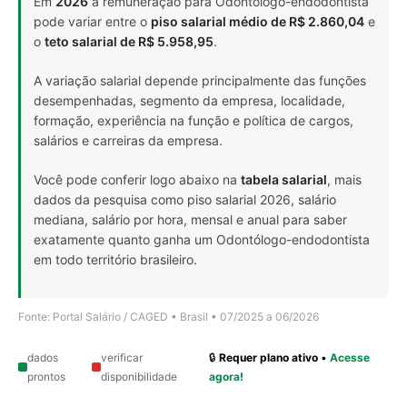
Em
2026
a remuneração para Odontólogo-endodontista
pode variar entre o
piso salarial médio de R$ 2.860,04
e
o
teto salarial de R$ 5.958,95
.
A variação salarial depende principalmente das funções
desempenhadas, segmento da empresa, localidade,
formação, experiência na função e política de cargos,
salários e carreiras da empresa.
Você pode conferir logo abaixo na
tabela salarial
, mais
dados da pesquisa como piso salarial 2026, salário
mediana, salário por hora, mensal e anual para saber
exatamente quanto ganha um Odontólogo-endodontista
em todo território brasileiro.
Fonte: Portal Salário / CAGED • Brasil • 07/2025 a 06/2026
dados
verificar
🔒
Requer plano ativo
•
Acesse
prontos
disponibilidade
agora!