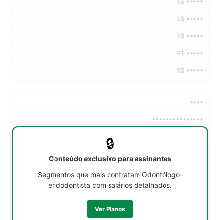
R$ •••••
R$ •••••
R$ •••••
R$ •••••
R$ •••••
••••
•••••••••••••••
••h/sem
🔒
R$ •••••
Conteúdo exclusivo para assinantes
R$ •••••
Segmentos que mais contratam Odontólogo-
endodontista com salários detalhados.
R$ •••••
R$ •••••
Ver Planos