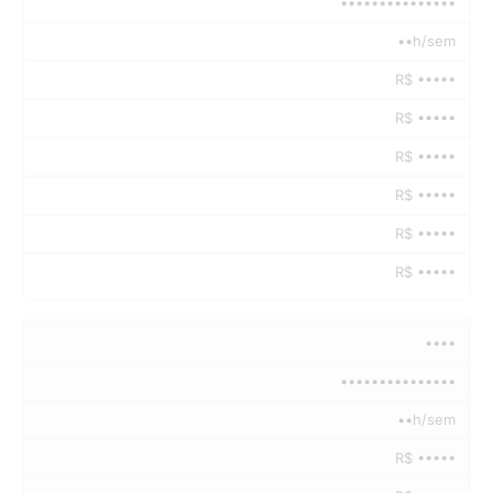
•••••••••••••••
••h/sem
R$ •••••
R$ •••••
R$ •••••
R$ •••••
R$ •••••
R$ •••••
••••
•••••••••••••••
••h/sem
R$ •••••