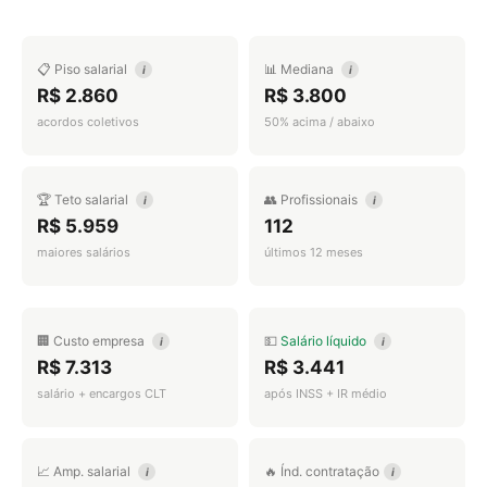
📋 Piso salarial
📊 Mediana
i
i
R$ 2.860
R$ 3.800
acordos coletivos
50% acima / abaixo
🏆 Teto salarial
👥 Profissionais
i
i
R$ 5.959
112
maiores salários
últimos 12 meses
🏢 Custo empresa
💵
Salário líquido
i
i
R$ 7.313
R$ 3.441
salário + encargos CLT
após INSS + IR médio
📈 Amp. salarial
🔥 Índ. contratação
i
i