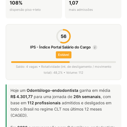
108%
1,07
dispersão piso→teto
mais admissões
56
IPS - Índice Portal Salário do Cargo
i
Estável
Saldo: 4 vagas • Rotatividade (int. de desligamento / movimento
total): 48,2% • Volume: 112
Hoje um
Odontólogo-endodontista
ganha em média
R$ 4.301,77
para uma jornada de
26h semanais
, com
base em
112 profissionais
admitidos e desligados em
todo o Brasil no regime CLT nos últimos 12 meses
(CAGED).