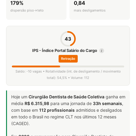
179%
0,84
dispersão piso→teto
mais desligamentos
43
IPS - Índice Portal Salário do Cargo
i
Retração
Saldo: -10 vagas • Rotatividade (int. de desligamento / movimento
total): 54,5% • Volume: 112
Hoje um
Cirurgião Dentista de Saúde Coletiva
ganha em
média
R$ 6.315,98
para uma jornada de
33h semanais
,
com base em
112 profissionais
admitidos e desligados
em todo o Brasil no regime CLT nos últimos 12 meses
(CAGED).