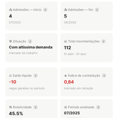
📥 Admissões — início
📤 Admissões — fim
i
i
4
5
07/2025
06/2026
🔄 Situação
📊 Total movimentações
i
i
Com altíssima demanda
112
mercado de trabalho
51 adm · 61 desl
⚖️ Saldo líquido
🔥 Índice de contratação
i
i
-10
0,84
vagas geradas no período
mercado em retração
🔁 Rotatividade
📅 Período analisado
i
i
07/2025
45.5%