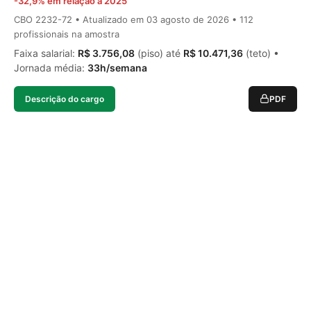
-32,9% em relação a 2025
CBO 2232-72 • Atualizado em
03 agosto de 2026
• 112
profissionais na amostra
Faixa salarial:
R$ 3.756,08
(piso) até
R$ 10.471,36
(teto) •
Jornada média:
33h/semana
Descrição do cargo
PDF