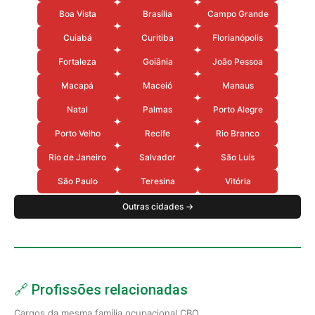
Boa Vista
Brasília
Campo Grande
Cuiabá
Curitiba
Florianópolis
Fortaleza
Goiânia
João Pessoa
Macapá
Maceió
Manaus
Natal
Palmas
Porto Alegre
Porto Velho
Recife
Rio Branco
Rio de Janeiro
Salvador
São Luís
São Paulo
Teresina
Vitória
Outras cidades →
🔗 Profissões relacionadas
Cargos da mesma família ocupacional CBO