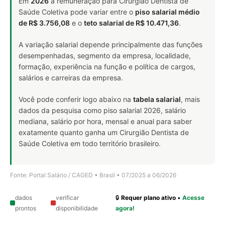
Em
2026
a remuneração para Cirurgião Dentista de
Saúde Coletiva pode variar entre o
piso salarial médio
de R$ 3.756,08
e o
teto salarial de R$ 10.471,36
.
A variação salarial depende principalmente das funções
desempenhadas, segmento da empresa, localidade,
formação, experiência na função e política de cargos,
salários e carreiras da empresa.
Você pode conferir logo abaixo na
tabela salarial
, mais
dados da pesquisa como piso salarial 2026, salário
mediana, salário por hora, mensal e anual para saber
exatamente quanto ganha um Cirurgião Dentista de
Saúde Coletiva em todo território brasileiro.
Fonte: Portal Salário / CAGED • Brasil • 07/2025 a 06/2026
dados
verificar
🔒
Requer plano ativo
•
Acesse
prontos
disponibilidade
agora!