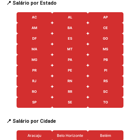
📍 Salário por Estado
AC
AL
AP
AM
BA
CE
DF
ES
GO
MA
MT
MS
MG
PA
PB
PR
PE
PI
RJ
RN
RS
RO
RR
SC
SP
SE
TO
📍 Salário por Cidade
Aracaju
Belo Horizonte
Belém