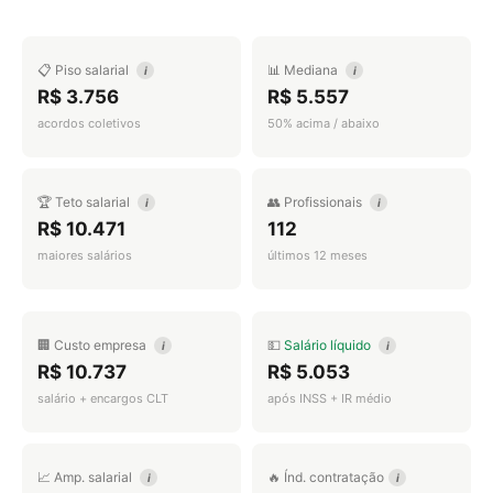
📋 Piso salarial
📊 Mediana
i
i
R$ 3.756
R$ 5.557
acordos coletivos
50% acima / abaixo
🏆 Teto salarial
👥 Profissionais
i
i
R$ 10.471
112
maiores salários
últimos 12 meses
🏢 Custo empresa
💵
Salário líquido
i
i
R$ 10.737
R$ 5.053
salário + encargos CLT
após INSS + IR médio
📈 Amp. salarial
🔥 Índ. contratação
i
i