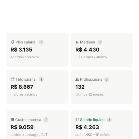
📋 Piso salarial
📊 Mediana
i
i
R$ 3.135
R$ 4.430
acordos coletivos
50% acima / abaixo
🏆 Teto salarial
👥 Profissionais
i
i
R$ 8.667
132
maiores salários
últimos 12 meses
🏢 Custo empresa
💵
Salário líquido
i
i
R$ 9.059
R$ 4.263
salário + encargos CLT
após INSS + IR médio