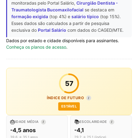
monitoradas pelo Portal Salário,
Cirurgião Dentista -
Traumatologista Bucomaxilofacial
se destaca em
formação exigida
(top 4%) e
salário típico
(top 15%).
Esses dados são calculados a partir de pesquisa
exclusiva do
Portal Salário
com dados do CAGED/MTE.
Dados por estado e cidade disponíveis para assinantes.
Conheça os planos de acesso
.
57
ÍNDICE DE FUTURO
I
ESTÁVEL
🎂
📚
IDADE MÉDIA
ESCOLARIDADE
I
I
-4,5 anos
-4,1
39,6 → 35,1 anos
29,2 → 25,1 (índice)