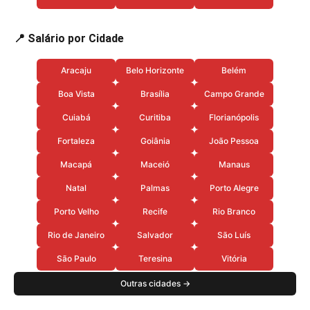
📍 Salário por Cidade
Aracaju
Belo Horizonte
Belém
Boa Vista
Brasília
Campo Grande
Cuiabá
Curitiba
Florianópolis
Fortaleza
Goiânia
João Pessoa
Macapá
Maceió
Manaus
Natal
Palmas
Porto Alegre
Porto Velho
Recife
Rio Branco
Rio de Janeiro
Salvador
São Luís
São Paulo
Teresina
Vitória
Outras cidades →