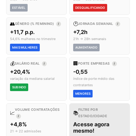
ESTÁVEL
DESQUALIFICANDO
👥
🕐
GÊNERO (% FEMININO)
JORNADA SEMANAL
I
I
+11,7 p.p.
+7,2h
54,6% mulheres no trimestre
21h → 28h semanais
MAIS MULHERES
AUMENTANDO
💰
🏢
SALÁRIO REAL
PORTE EMPRESAS
I
I
+20,4%
-0,55
variação da mediana salarial
índice de porte médio das
contratantes
SUBINDO
MENORES
VOLUME CONTRATAÇÕES
FILTRE POR
📈
📚
ESTADO/CIDADE
I
+4,8%
Acesse agora
mesmo!
21 → 22 admissões