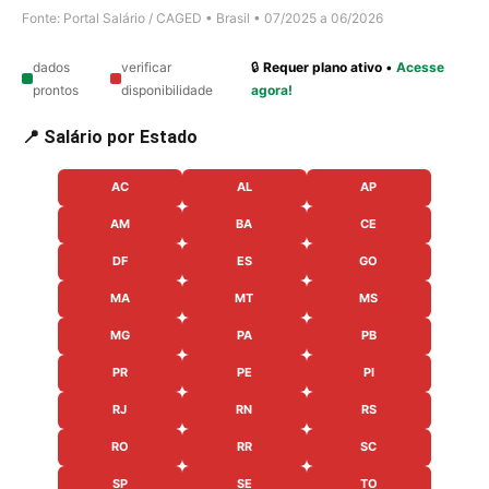
Fonte: Portal Salário / CAGED • Brasil • 07/2025 a 06/2026
dados
verificar
🔒
Requer plano ativo
•
Acesse
prontos
disponibilidade
agora!
📍 Salário por Estado
AC
AL
AP
AM
BA
CE
DF
ES
GO
MA
MT
MS
MG
PA
PB
PR
PE
PI
RJ
RN
RS
RO
RR
SC
SP
SE
TO