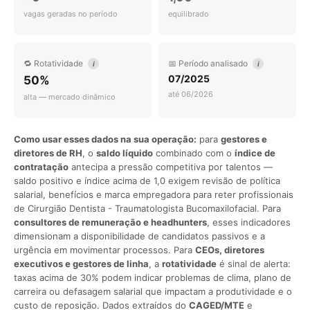
vagas geradas no período
equilibrado
🔁 Rotatividade
📅 Período analisado
i
i
07/2025
50%
até 06/2026
alta — mercado dinâmico
Como usar esses dados na sua operação:
para
gestores e
diretores de RH
, o
saldo líquido
combinado com o
índice de
contratação
antecipa a pressão competitiva por talentos —
saldo positivo e índice acima de 1,0 exigem revisão de política
salarial, benefícios e marca empregadora para reter profissionais
de Cirurgião Dentista - Traumatologista Bucomaxilofacial. Para
consultores de remuneração e headhunters
, esses indicadores
dimensionam a disponibilidade de candidatos passivos e a
urgência em movimentar processos. Para
CEOs, diretores
executivos e gestores de linha
, a
rotatividade
é sinal de alerta:
taxas acima de 30% podem indicar problemas de clima, plano de
carreira ou defasagem salarial que impactam a produtividade e o
custo de reposição. Dados extraídos do
CAGED/MTE
e