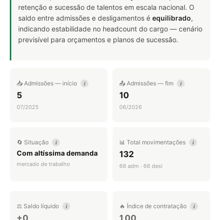
retenção e sucessão de talentos em escala nacional. O
saldo entre admissões e desligamentos é
equilibrado
,
indicando estabilidade no headcount do cargo — cenário
previsível para orçamentos e planos de sucessão.
📥 Admissões — início
📤 Admissões — fim
i
i
5
10
07/2025
06/2026
🔄 Situação
📊 Total movimentações
i
i
Com altíssima demanda
132
mercado de trabalho
66 adm · 66 desl
⚖️ Saldo líquido
🔥 Índice de contratação
i
i
+0
1,00