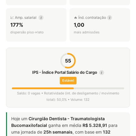
📈 Amp. salarial
🔥 Índ. contratação
i
i
177%
1,00
dispersão piso→teto
mais admissões
55
IPS - Índice Portal Salário do Cargo
i
Estável
Saldo: 0 vagas • Rotatividade (int. de desligamento / movimento
total): 50,0% • Volume: 132
Hoje um
Cirurgião Dentista - Traumatologista
Bucomaxilofacial
ganha em média
R$ 5.328,91
para
uma jornada de
25h semanais
, com base em
132