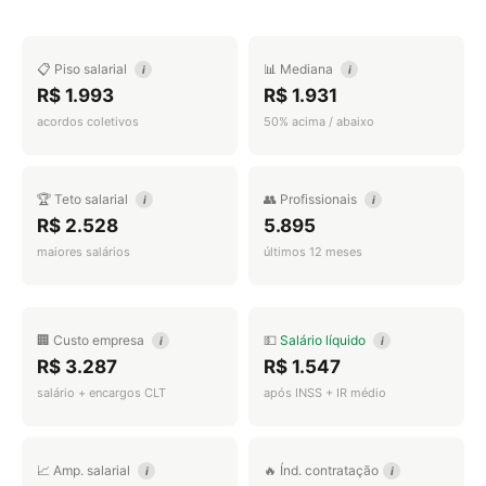
📋 Piso salarial
📊 Mediana
i
i
R$ 1.993
R$ 1.931
acordos coletivos
50% acima / abaixo
🏆 Teto salarial
👥 Profissionais
i
i
R$ 2.528
5.895
maiores salários
últimos 12 meses
🏢 Custo empresa
💵
Salário líquido
i
i
R$ 3.287
R$ 1.547
salário + encargos CLT
após INSS + IR médio
📈 Amp. salarial
🔥 Índ. contratação
i
i