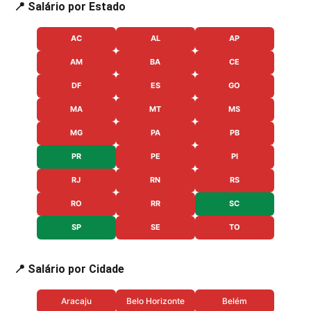
📍 Salário por Estado
AC
AL
AP
AM
BA
CE
DF
ES
GO
MA
MT
MS
MG
PA
PB
PR
PE
PI
RJ
RN
RS
RO
RR
SC
SP
SE
TO
📍 Salário por Cidade
Aracaju
Belo Horizonte
Belém