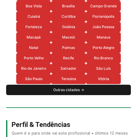
Boa Vista
Brasília
Campo Grande
Cuiabá
Curitiba
Florianópolis
Fortaleza
Goiânia
João Pessoa
Macapá
Maceió
Manaus
Natal
Palmas
Porto Alegre
Porto Velho
Recife
Rio Branco
Rio de Janeiro
Salvador
São Luís
São Paulo
Teresina
Vitória
Outras cidades →
Perfil & Tendências
Quem é e para onde vai este profissional • últimos 12 meses