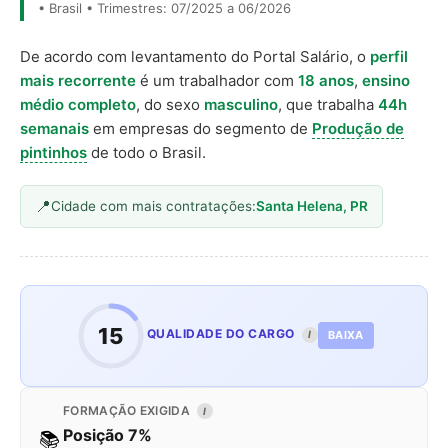
• Brasil • Trimestres: 07/2025 a 06/2026
De acordo com levantamento do Portal Salário, o
perfil
mais recorrente
é um trabalhador com
18 anos
,
ensino
médio completo
, do sexo
masculino
, que trabalha
44h
semanais
em empresas do segmento de
Produção de
pintinhos
de todo o Brasil.
Cidade com mais contratações:
Santa Helena, PR
15
QUALIDADE DO CARGO
BAIXA
I
FORMAÇÃO EXIGIDA
I
Posição 7%
📚