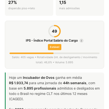
27%
1,15
dispersão piso→teto
mais admissões
49
IPS - Índice Portal Salário do Cargo
i
Estável
Saldo: 405 vagas • Rotatividade (int. de desligamento / movimento
total): 46,6% • Volume: 5.895
Hoje um
Incubador de Ovos
ganha em média
R$ 1.933,74
para uma jornada de
44h semanais
, com
base em
5.895 profissionais
admitidos e desligados em
todo o Brasil no regime CLT nos últimos 12 meses
(CAGED).