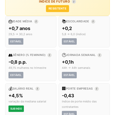
ÍNDICE DE FUTURO
I
RESISTENTE
🎂
📚
IDADE MÉDIA
ESCOLARIDADE
I
I
+0,7 anos
+0,2
29,5 → 30,2 anos
5,8 → 6,0 (índice)
ESTÁVEL
ESTÁVEL
👥
🕐
GÊNERO (% FEMININO)
JORNADA SEMANAL
I
I
-0,8 p.p.
+0,1h
49,1% mulheres no trimestre
44h → 44h semanais
ESTÁVEL
ESTÁVEL
💰
🏢
SALÁRIO REAL
PORTE EMPRESAS
I
I
+4,5%
-0,43
variação da mediana salarial
índice de porte médio das
contratantes
SUBINDO
ESTÁVEL