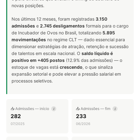
novas posições.
Nos últimos 12 meses, foram registradas
3.150
admissões
e
2.745 desligamentos
formais para o cargo
de Incubador de Ovos no Brasil, totalizando
5.895
movimentações
no regime CLT — dado essencial para
dimensionar estratégias de atração, retenção e sucessão
de talentos em escala nacional. O
saldo líquido é
positivo em +405 postos
(12.9% das admissões) — o
estoque de vagas está
crescendo
, o que sinaliza
expansão setorial e pode elevar a pressão salarial em
processos seletivos.
📥 Admissões — início
📤 Admissões — fim
i
i
282
233
07/2025
06/2026