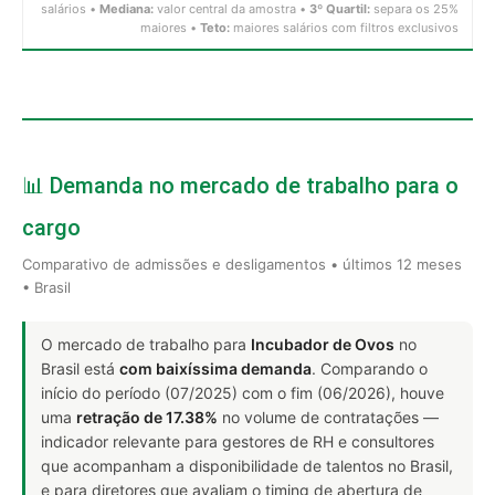
salários •
Mediana:
valor central da amostra •
3º Quartil:
separa os 25%
maiores •
Teto:
maiores salários com filtros exclusivos
📊 Demanda no mercado de trabalho para o
cargo
Comparativo de admissões e desligamentos • últimos 12 meses
• Brasil
O mercado de trabalho para
Incubador de Ovos
no
Brasil está
com baixíssima demanda
. Comparando o
início do período (07/2025) com o fim (06/2026), houve
uma
retração de 17.38%
no volume de contratações —
indicador relevante para gestores de RH e consultores
que acompanham a disponibilidade de talentos no Brasil,
e para diretores que avaliam o timing de abertura de