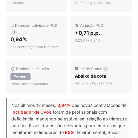
semanais
vs média geral do cargo
📈 Representatividade PCD
🔄 Variação PCD
+0,71 p.p.
i
0,94%
0,23% → 0,94%
das contratações no trimestre
📋 Tendência inclusão
🏢 Lei de Cotas
i
Abaixo da cota
Estável
ref. Lei 8.213/91 (2-5%)
trimestres comparados
Nos últimos 12 meses,
0,94%
das novas contratações de
Incubador de Ovos
foram de profissionais com
deficiência, mantendo-se estável em relação ao trimestre
anterior. Esses dados são relevantes para empresas que
monitoram indicadores de
ESG
(Environmental, Social