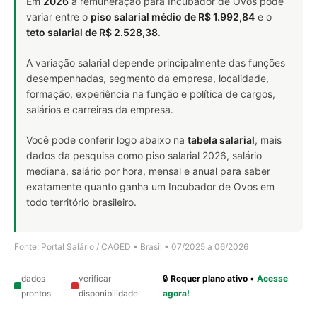
Em
2026
a remuneração para Incubador de Ovos pode
variar entre o
piso salarial médio de R$ 1.992,84
e o
teto salarial de R$ 2.528,38
.
A variação salarial depende principalmente das funções
desempenhadas, segmento da empresa, localidade,
formação, experiência na função e política de cargos,
salários e carreiras da empresa.
Você pode conferir logo abaixo na
tabela salarial
, mais
dados da pesquisa como piso salarial 2026, salário
mediana, salário por hora, mensal e anual para saber
exatamente quanto ganha um Incubador de Ovos em
todo território brasileiro.
Fonte: Portal Salário / CAGED • Brasil • 07/2025 a 06/2026
dados
verificar
🔒
Requer plano ativo
•
Acesse
prontos
disponibilidade
agora!