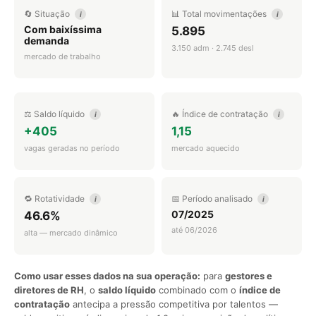
🔄 Situação
📊 Total movimentações
i
i
Com baixíssima
5.895
demanda
3.150 adm · 2.745 desl
mercado de trabalho
⚖️ Saldo líquido
🔥 Índice de contratação
i
i
+405
1,15
vagas geradas no período
mercado aquecido
🔁 Rotatividade
📅 Período analisado
i
i
07/2025
46.6%
até 06/2026
alta — mercado dinâmico
Como usar esses dados na sua operação:
para
gestores e
diretores de RH
, o
saldo líquido
combinado com o
índice de
contratação
antecipa a pressão competitiva por talentos —