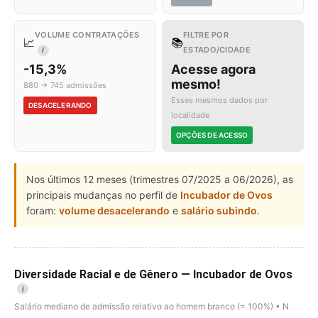
VOLUME CONTRATAÇÕES
FILTRE POR
📈
📚
ESTADO/CIDADE
I
-15,3%
Acesse agora
mesmo!
880 → 745 admissões
Esses mesmos dados por
DESACELERANDO
localidade
OPÇÕES DE ACESSO
Nos últimos 12 meses (trimestres 07/2025 a 06/2026), as
principais mudanças no perfil de
Incubador de Ovos
foram:
volume desacelerando
e
salário subindo
.
Diversidade Racial e de Gênero — Incubador de Ovos
i
Salário mediano de admissão relativo ao homem branco (= 100%) • N