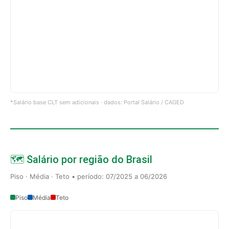
*Salário base CLT sem adicionais · dados: Portal Salário / CAGED
🗺️ Salário por região do Brasil
Piso · Média · Teto • período: 07/2025 a 06/2026
Piso
Média
Teto