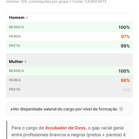
mínimo: 100 contratações por grupo • Fonte: CAGED/MTE
Homem ♂
100%
97%
99%
Mulher ♀
100%
98%
n/d
Ver disparidade salarial do cargo por nível de formação
i
Para o cargo de
Incubador de Ovos
, o gap racial geral
entre profissionais brancos e negros (pretos + pardos) é