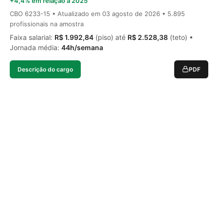
+4,4% em relação a 2025
CBO 6233-15 • Atualizado em
03 agosto de 2026
• 5.895
profissionais na amostra
Faixa salarial:
R$ 1.992,84
(piso) até
R$ 2.528,38
(teto) •
Jornada média:
44h/semana
Descrição do cargo
PDF