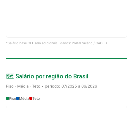
*Salário base CLT sem adicionais · dados: Portal Salário / CAGED
🗺️ Salário por região do Brasil
Piso · Média · Teto • período: 07/2025 a 06/2026
Piso
Média
Teto