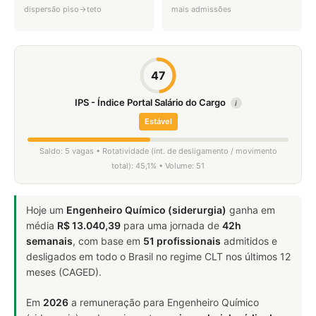
dispersão piso→teto
mais admissões
47
IPS - Índice Portal Salário do Cargo
i
Estável
Saldo: 5 vagas • Rotatividade (int. de desligamento / movimento
total): 45,1% • Volume: 51
Hoje um
Engenheiro Químico (siderurgia)
ganha em
média
R$ 13.040,39
para uma jornada de
42h
semanais
, com base em
51 profissionais
admitidos e
desligados em todo o Brasil no regime CLT nos últimos 12
meses (CAGED).
Em
2026
a remuneração para Engenheiro Químico