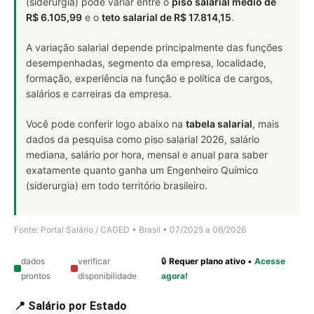
(siderurgia) pode variar entre o
piso salarial médio de
R$ 6.105,99
e o
teto salarial de R$ 17.814,15
.
A variação salarial depende principalmente das funções
desempenhadas, segmento da empresa, localidade,
formação, experiência na função e política de cargos,
salários e carreiras da empresa.
Você pode conferir logo abaixo na
tabela salarial
, mais
dados da pesquisa como piso salarial 2026, salário
mediana, salário por hora, mensal e anual para saber
exatamente quanto ganha um Engenheiro Químico
(siderurgia) em todo território brasileiro.
Fonte: Portal Salário / CAGED • Brasil • 07/2025 a 06/2026
dados
verificar
🔒
Requer plano ativo
•
Acesse
prontos
disponibilidade
agora!
📍 Salário por Estado