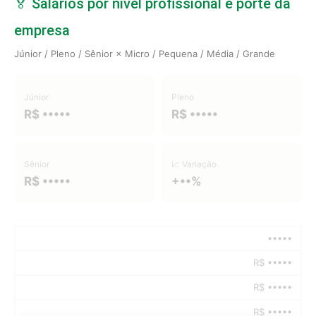
🏅 Salários por nível profissional e porte da
empresa
Júnior / Pleno / Sênior × Micro / Pequena / Média / Grande
Júnior
Pleno
R$ •••••
R$ •••••
Sênior
📈 Variação
R$ •••••
+••%
•••••
R$ •••••
R$ •••••
R$ •••••