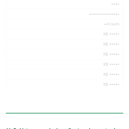
••••
•••••••••••••••
••h/sem
R$ •••••
R$ •••••
R$ •••••
R$ •••••
R$ •••••
R$ •••••