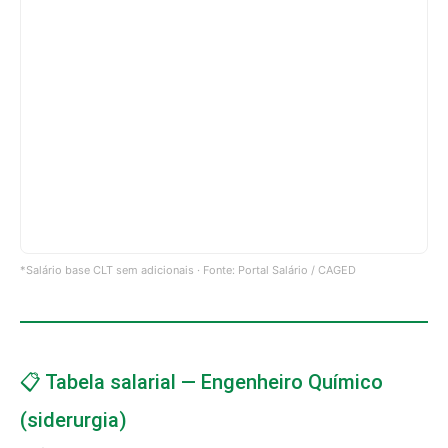
*Salário base CLT sem adicionais · Fonte: Portal Salário / CAGED
📋 Tabela salarial — Engenheiro Químico
(siderurgia)