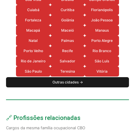
Cuiabá
Curitiba
Florianópolis
Fortaleza
Goiânia
João Pessoa
Macapá
Maceió
Manaus
Natal
Palmas
Porto Alegre
Porto Velho
Recife
Rio Branco
Rio de Janeiro
Salvador
São Luís
São Paulo
Teresina
Vitória
Outras cidades →
🔗 Profissões relacionadas
Cargos da mesma família ocupacional CBO