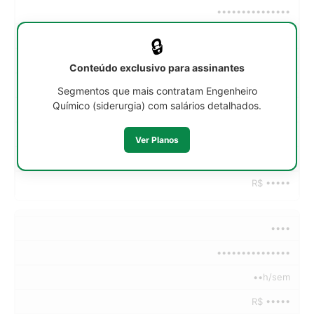
•••••••••••••••
••h/sem
🔒
R$ •••••
Conteúdo exclusivo para assinantes
R$ •••••
Segmentos que mais contratam Engenheiro
Químico (siderurgia) com salários detalhados.
R$ •••••
R$ •••••
Ver Planos
R$ •••••
R$ •••••
••••
•••••••••••••••
••h/sem
R$ •••••