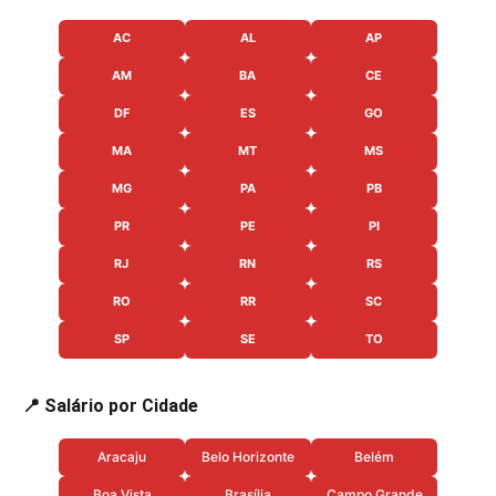
AC
AL
AP
AM
BA
CE
DF
ES
GO
MA
MT
MS
MG
PA
PB
PR
PE
PI
RJ
RN
RS
RO
RR
SC
SP
SE
TO
📍 Salário por Cidade
Aracaju
Belo Horizonte
Belém
Boa Vista
Brasília
Campo Grande