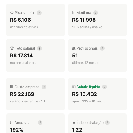
📋 Piso salarial
📊 Mediana
i
i
R$ 6.106
R$ 11.998
acordos coletivos
50% acima / abaixo
🏆 Teto salarial
👥 Profissionais
i
i
R$ 17.814
51
maiores salários
últimos 12 meses
🏢 Custo empresa
💵
Salário líquido
i
i
R$ 22.169
R$ 10.432
salário + encargos CLT
após INSS + IR médio
📈 Amp. salarial
🔥 Índ. contratação
i
i
192%
1,22