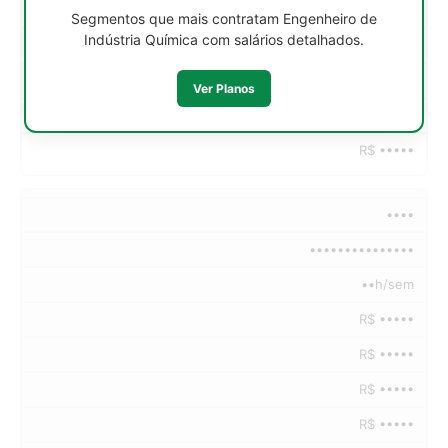
R$ •••••
Segmentos que mais contratam Engenheiro de
Indústria Química com salários detalhados.
R$ •••••
R$ •••••
Ver Planos
R$ •••••
R$ •••••
••••
•••••••••••••••
••h/sem
R$ •••••
R$ •••••
R$ •••••
R$ •••••