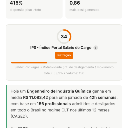
415%
0,86
dispersão piso→teto
mais desligamentos
34
IPS - Índice Portal Salário do Cargo
i
Retração
Saldo: -12 vagas • Rotatividade (int. de desligamento / movimento
total): 53,9% • Volume: 156
Hoje um
Engenheiro de Indústria Química
ganha em
média
R$ 11.083,42
para uma jornada de
42h semanais
,
com base em
156 profissionais
admitidos e desligados
em todo o Brasil no regime CLT nos últimos 12 meses
(CAGED).