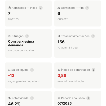
📥 Admissões — início
📤 Admissões — fim
i
i
7
6
07/2025
06/2026
🔄 Situação
📊 Total movimentações
i
i
Com baixíssima
156
demanda
72 adm · 84 desl
mercado de trabalho
⚖️ Saldo líquido
🔥 Índice de contratação
i
i
-12
0,86
vagas geradas no período
mercado em retração
🔁 Rotatividade
📅 Período analisado
i
i
07/2025
46.2%