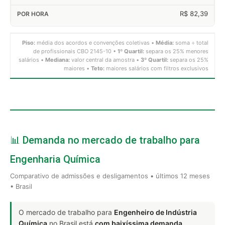
R$ 82,39
Piso:
média dos acordos e convenções coletivas •
Média:
soma ÷ total
de profissionais CBO 2145-10 •
1º Quartil:
separa os 25% menores
salários •
Mediana:
valor central da amostra •
3º Quartil:
separa os 25%
maiores •
Teto:
maiores salários com filtros exclusivos
📊 Demanda no mercado de trabalho para
Engenharia Química
Comparativo de admissões e desligamentos • últimos 12 meses
• Brasil
O mercado de trabalho para
Engenheiro de Indústria
Química
no Brasil está
com baixíssima demanda
.