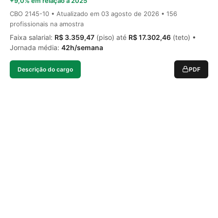
+9,0% em relação a 2025
CBO 2145-10 • Atualizado em
03 agosto de 2026
• 156
profissionais na amostra
Faixa salarial:
R$ 3.359,47
(piso) até
R$ 17.302,46
(teto) •
Jornada média:
42h/semana
Descrição do cargo
PDF