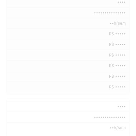
••••
•••••••••••••••
••h/sem
R$ •••••
R$ •••••
R$ •••••
R$ •••••
R$ •••••
R$ •••••
••••
•••••••••••••••
••h/sem