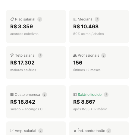
📋 Piso salarial
📊 Mediana
i
i
R$ 3.359
R$ 10.468
acordos coletivos
50% acima / abaixo
🏆 Teto salarial
👥 Profissionais
i
i
R$ 17.302
156
maiores salários
últimos 12 meses
🏢 Custo empresa
💵
Salário líquido
i
i
R$ 18.842
R$ 8.867
salário + encargos CLT
após INSS + IR médio
📈 Amp. salarial
🔥 Índ. contratação
i
i