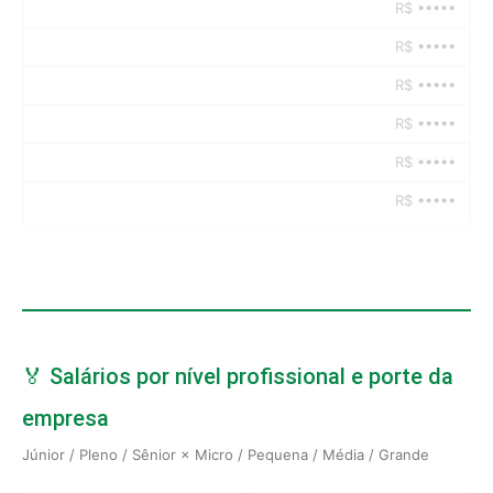
R$ •••••
R$ •••••
R$ •••••
R$ •••••
R$ •••••
R$ •••••
🏅 Salários por nível profissional e porte da
empresa
Júnior / Pleno / Sênior × Micro / Pequena / Média / Grande