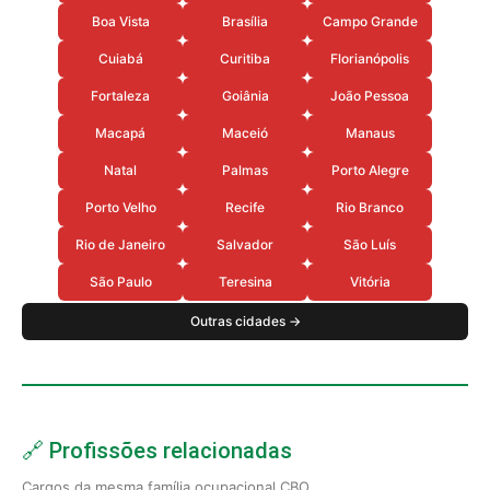
Boa Vista
Brasília
Campo Grande
Cuiabá
Curitiba
Florianópolis
Fortaleza
Goiânia
João Pessoa
Macapá
Maceió
Manaus
Natal
Palmas
Porto Alegre
Porto Velho
Recife
Rio Branco
Rio de Janeiro
Salvador
São Luís
São Paulo
Teresina
Vitória
Outras cidades →
🔗 Profissões relacionadas
Cargos da mesma família ocupacional CBO