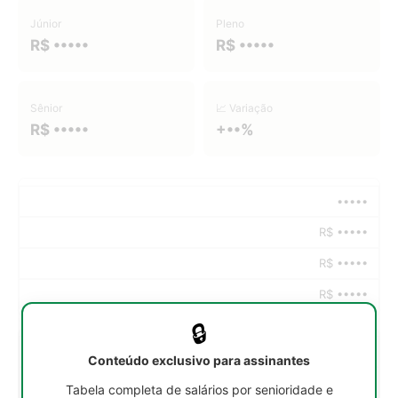
Júnior
Pleno
R$ •••••
R$ •••••
Sênior
📈 Variação
R$ •••••
+••%
•••••
R$ •••••
R$ •••••
R$ •••••
🔒
•••••
Conteúdo exclusivo para assinantes
R$ •••••
Tabela completa de salários por senioridade e