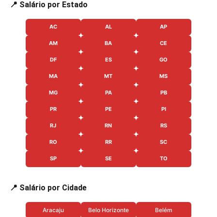
📍 Salário por Estado
AC
AL
AP
AM
BA
CE
DF
ES
GO
MA
MT
MS
MG
PA
PB
PR
PE
PI
RJ
RN
RS
RO
RR
SC
SP
SE
TO
📍 Salário por Cidade
Aracaju
Belo Horizonte
Belém