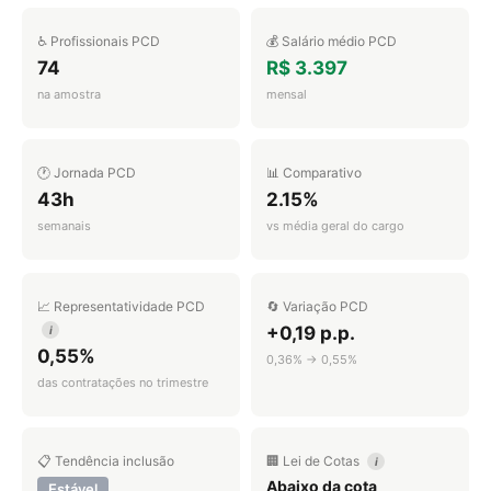
♿ Profissionais PCD
💰 Salário médio PCD
74
R$ 3.397
na amostra
mensal
🕐 Jornada PCD
📊 Comparativo
43h
2.15%
semanais
vs média geral do cargo
📈 Representatividade PCD
🔄 Variação PCD
+0,19 p.p.
i
0,55%
0,36% → 0,55%
das contratações no trimestre
📋 Tendência inclusão
🏢 Lei de Cotas
i
Abaixo da cota
Estável