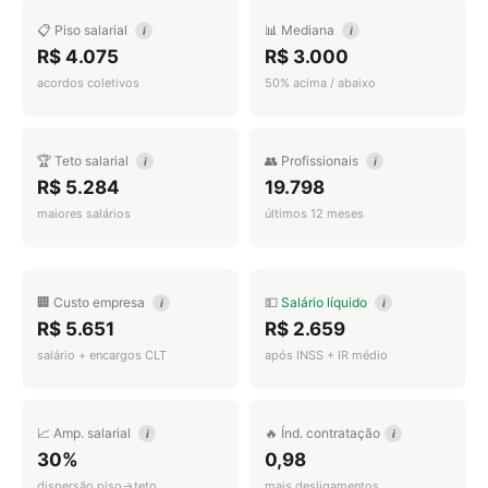
📋 Piso salarial
📊 Mediana
i
i
R$ 4.075
R$ 3.000
acordos coletivos
50% acima / abaixo
🏆 Teto salarial
👥 Profissionais
i
i
R$ 5.284
19.798
maiores salários
últimos 12 meses
🏢 Custo empresa
💵
Salário líquido
i
i
R$ 5.651
R$ 2.659
salário + encargos CLT
após INSS + IR médio
📈 Amp. salarial
🔥 Índ. contratação
i
i
30%
0,98
dispersão piso→teto
mais desligamentos