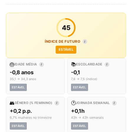
45
ÍNDICE DE FUTURO
I
ESTÁVEL
🎂
📚
IDADE MÉDIA
ESCOLARIDADE
I
I
-0,8 anos
-0,1
35,1 → 34,3 anos
7,6 → 7,5 (índice)
ESTÁVEL
ESTÁVEL
👥
🕐
GÊNERO (% FEMININO)
JORNADA SEMANAL
I
I
+0,2 p.p.
+0,1h
6,7% mulheres no trimestre
43h → 43h semanais
ESTÁVEL
ESTÁVEL