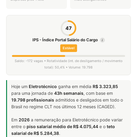
47
IPS - Índice Portal Salário do Cargo
i
Estável
Saldo: -172 vagas • Rotatividade (int. de desligamento / movimento
total): 50,4% • Volume: 19.798
Hoje um
Eletrotécnico
ganha em média
R$ 3.323,85
para uma jornada de
43h semanais
, com base em
19.798 profissionais
admitidos e desligados em todo o
Brasil no regime CLT nos últimos 12 meses (CAGED).
Em
2026
a remuneração para Eletrotécnico pode variar
entre o
piso salarial médio de R$ 4.075,44
e o
teto
salarial de R$ 5.284,38
.