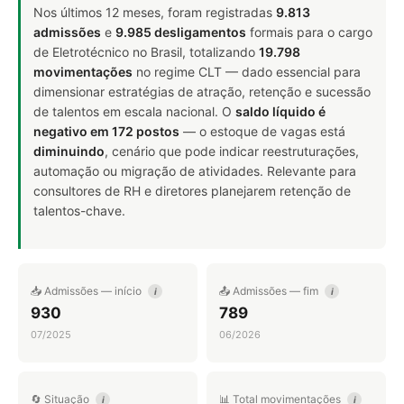
Nos últimos 12 meses, foram registradas
9.813
admissões
e
9.985 desligamentos
formais para o cargo
de Eletrotécnico no Brasil, totalizando
19.798
movimentações
no regime CLT — dado essencial para
dimensionar estratégias de atração, retenção e sucessão
de talentos em escala nacional. O
saldo líquido é
negativo em 172 postos
— o estoque de vagas está
diminuindo
, cenário que pode indicar reestruturações,
automação ou migração de atividades. Relevante para
consultores de RH e diretores planejarem retenção de
talentos-chave.
📥 Admissões — início
📤 Admissões — fim
i
i
930
789
07/2025
06/2026
🔄 Situação
📊 Total movimentações
i
i