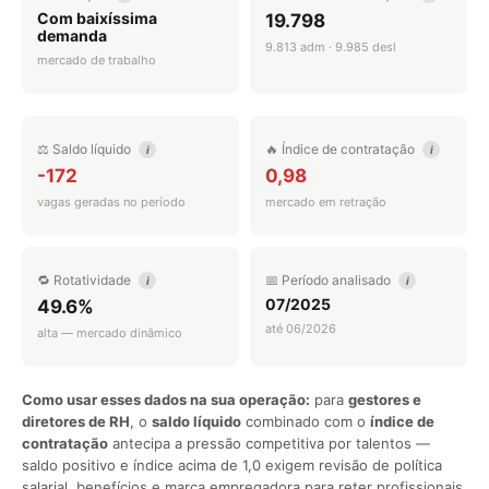
Com baixíssima
19.798
demanda
9.813 adm · 9.985 desl
mercado de trabalho
⚖️ Saldo líquido
🔥 Índice de contratação
i
i
-172
0,98
vagas geradas no período
mercado em retração
🔁 Rotatividade
📅 Período analisado
i
i
07/2025
49.6%
até 06/2026
alta — mercado dinâmico
Como usar esses dados na sua operação:
para
gestores e
diretores de RH
, o
saldo líquido
combinado com o
índice de
contratação
antecipa a pressão competitiva por talentos —
saldo positivo e índice acima de 1,0 exigem revisão de política
salarial, benefícios e marca empregadora para reter profissionais