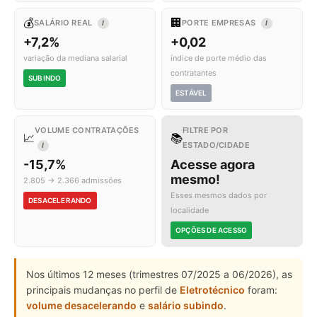
💰
🏢
SALÁRIO REAL
PORTE EMPRESAS
I
I
+7,2%
+0,02
variação da mediana salarial
índice de porte médio das
contratantes
SUBINDO
ESTÁVEL
VOLUME CONTRATAÇÕES
FILTRE POR
📈
📚
ESTADO/CIDADE
I
-15,7%
Acesse agora
mesmo!
2.805 → 2.366 admissões
Esses mesmos dados por
DESACELERANDO
localidade
OPÇÕES DE ACESSO
Nos últimos 12 meses (trimestres 07/2025 a 06/2026), as
principais mudanças no perfil de
Eletrotécnico
foram:
volume desacelerando
e
salário subindo
.