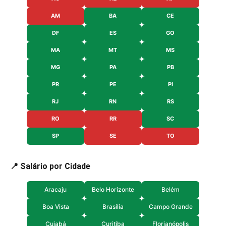
AM
BA
CE
DF
ES
GO
MA
MT
MS
MG
PA
PB
PR
PE
PI
RJ
RN
RS
RO
RR
SC
SP
SE
TO
📍 Salário por Cidade
Aracaju
Belo Horizonte
Belém
Boa Vista
Brasília
Campo Grande
Cuiabá
Curitiba
Florianópolis