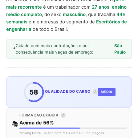
mais recorrente
é um trabalhador com
27 anos
,
ensino
médio completo
, do sexo
masculino
, que trabalha
44h
semanais
em empresas do segmento de
Escritórios de
engenharia
de todo o Brasil.
Cidade com mais contratações e por
São
consequência mais vagas de emprego:
Paulo
58
QUALIDADE DO CARGO
MÉDIA
I
FORMAÇÃO EXIGIDA
I
Acima de 56%
📚
ranking Portal Salário com mais de 2.600 ocupações