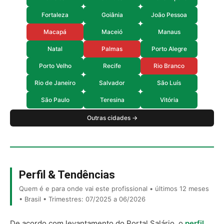
Fortaleza
Goiânia
João Pessoa
Macapá
Maceió
Manaus
Natal
Palmas
Porto Alegre
Porto Velho
Recife
Rio Branco
Rio de Janeiro
Salvador
São Luís
São Paulo
Teresina
Vitória
Outras cidades →
Perfil & Tendências
Quem é e para onde vai este profissional • últimos 12 meses
• Brasil • Trimestres: 07/2025 a 06/2026
De acordo com levantamento do Portal Salário, o
perfil