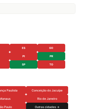
ES
GO
PI
PR
SP
TO
nça Paulista
Conceição do Jacuípe
Manaus
Rio de Janeiro
ão Paulo
Outras cidades →