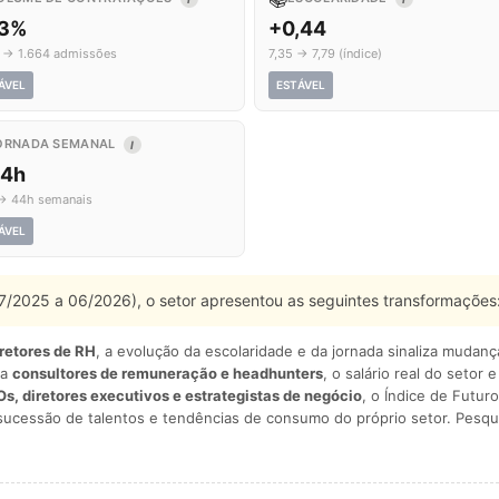
,3%
+0,44
4 → 1.664 admissões
7,35 → 7,79 (índice)
ÁVEL
ESTÁVEL
ORNADA SEMANAL
I
,4h
→ 44h semanais
ÁVEL
 07/2025 a 06/2026), o setor apresentou as seguintes transformações
iretores de RH
, a evolução da escolaridade e da jornada sinaliza mudan
ra
consultores de remuneração e headhunters
, o salário real do setor 
s, diretores executivos e estrategistas de negócio
, o Índice de Futuro
sucessão de talentos e tendências de consumo do próprio setor. Pesqu