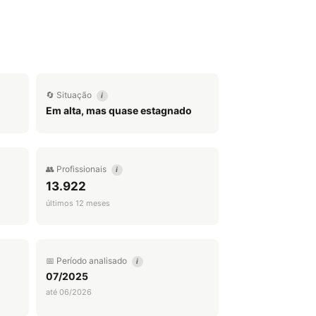
🔄 Situação
i
Em alta, mas quase estagnado
👥 Profissionais
i
13.922
últimos 12 meses
📅 Período analisado
i
07/2025
até 06/2026