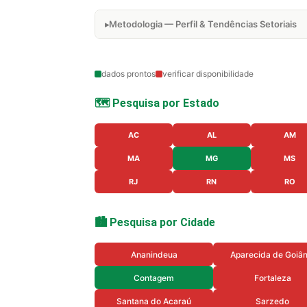
Metodologia — Perfil & Tendências Setoriais
dados prontos
verificar disponibilidade
🗺️ Pesquisa por Estado
AC
AL
AM
MA
MG
MS
RJ
RN
RO
🏙️ Pesquisa por Cidade
Ananindeua
Aparecida de Goiân
Contagem
Fortaleza
Santana do Acaraú
Sarzedo