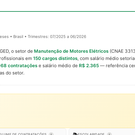
ses • Brasil • Trimestres: 07/2025 a 06/2026
AGED, o setor de
Manutenção de Motores Elétricos
(CNAE 3313
rofissionais em
150 cargos distintos
, com salário médio setori
968 contratações
e salário médio de
R$ 2.365
— referência ce
s do setor.
📚
OLUME DE CONTRATAÇÕES
ESCOLARIDADE
I
I