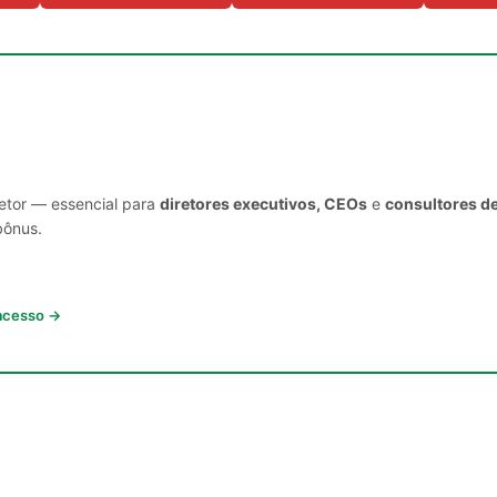
setor — essencial para
diretores executivos, CEOs
e
consultores d
bônus.
 acesso →