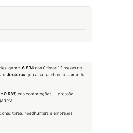
 desligaram
6.834
nos últimos 12 meses no
o
e
diretores
que acompanham a saúde do
de 0.58%
nas contratações — pressão
gadora.
 consultores, headhunters e empresas