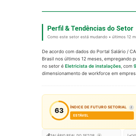
Perfil & Tendências do Setor
Como este setor está mudando • últimos 12 me
De acordo com dados do Portal Salário / C
Brasil nos últimos 12 meses, empregando p
no setor é
Eletricista de instalações
, com
dimensionamento de workforce em empresa
ÍNDICE DE FUTURO SETORIAL
I
63
ESTÁVEL
💰
📈
SALÁRIO REAL DO SETOR
V
I