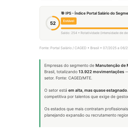
🎯 IPS - Índice Portal Salário do Seg
Estável
52
Saldo: 254 • Rotatividade (intensidade de d
Fonte: Portal Salário / CAGED • Brasil • 07/2025 a 06/
Empresas do segmento de
Manutenção de M
Brasil, totalizando
13.922 movimentações
—
setor. Fonte: CAGED/MTE.
O setor está
em alta, mas quase estagnado
competitiva por talentos que exige de gesto
Os estados que mais contratam profissionais
planejando expansão ou recrutamento region