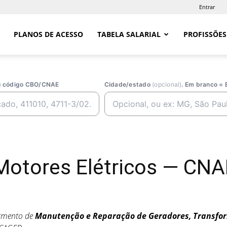
Entrar
PLANOS DE ACESSO
TABELA SALARIAL
PROFISSÕES
ou código CBO/CNAE
Cidade/estado
(opcional)
. Em branco = 
otores Elétricos — CNA
egmento de
Manutenção e Reparação de Geradores, Transfor