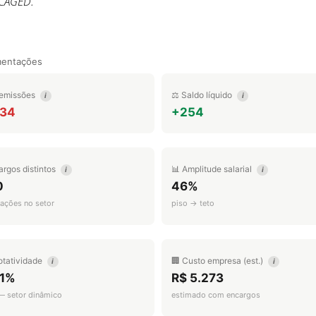
 CAGED.
mentações
emissões
⚖️ Saldo líquido
i
i
834
+254
argos distintos
📊 Amplitude salarial
i
i
0
46%
ações no setor
piso → teto
otatividade
🏢 Custo empresa (est.)
i
i
.1%
R$ 5.273
 — setor dinâmico
estimado com encargos