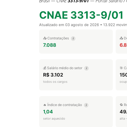
Brasil — CNAE
3313-9/01
— Portal Salário /
CNAE 3313-9/01
Atualizado em
03 agosto de 2026
• 13.922 movi
📥 Contratações
📤 D
i
7.088
6.
💰 Salário médio do setor
🎯 C
i
R$ 3.102
15
todos os cargos
ocup
🔥 Índice de contratação
🔁 R
i
1,04
49
setor aquecido
alta