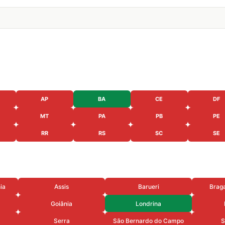
AP
BA
CE
DF
MT
PA
PB
PE
RR
RS
SC
SE
ia
Assis
Barueri
Braga
Goiânia
Londrina
Serra
São Bernardo do Campo
S