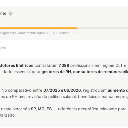
mento
i
esligamento / movimento total): 49,1% • Volume: 13.922
2026
otores Elétricos
contrataram
7.088
profissionais em regime CLT e
 dado essencial para
gestores de RH
,
consultores de remuneraçã
. No comparativo entre
07/2025 e 06/2026
, registrou um
aumento 
res de RH uma revisão da política salarial, benefícios e marca empre
 neste setor são
SP, MG, ES
— referência geográfica relevante para
alizado.