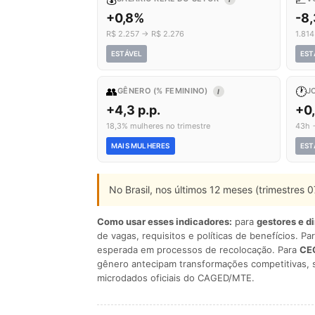
+0,8%
-8
R$ 2.257 → R$ 2.276
1.81
ESTÁVEL
EST
👥
🕐
GÊNERO (% FEMININO)
J
I
+4,3 p.p.
+0
18,3% mulheres no trimestre
43h 
MAIS MULHERES
EST
No Brasil, nos últimos 12 meses (trimestres
Como usar esses indicadores:
para
gestores e d
de vagas, requisitos e políticas de benefícios. Pa
esperada em processos de recolocação. Para
CEO
gênero antecipam transformações competitivas, 
microdados oficiais do CAGED/MTE.