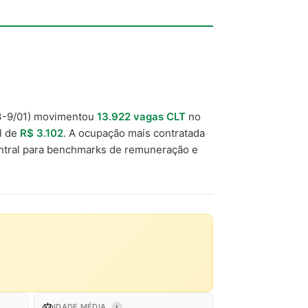
-9/01) movimentou
13.922 vagas CLT
no
al de
R$ 3.102
. A ocupação mais contratada
ntral para benchmarks de remuneração e
🎂
IDADE MÉDIA
I