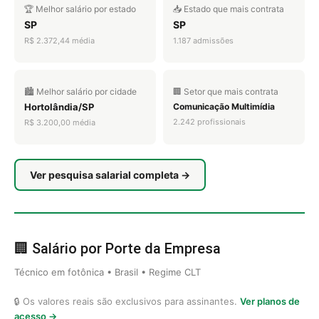
🏆 Melhor salário por estado
📥 Estado que mais contrata
SP
SP
R$ 2.372,44 média
1.187 admissões
🏙️ Melhor salário por cidade
🏢 Setor que mais contrata
Hortolândia/SP
Comunicação Multimídia
2.242 profissionais
R$ 3.200,00 média
Ver pesquisa salarial completa →
🏢 Salário por Porte da Empresa
Técnico em fotônica • Brasil • Regime CLT
🔒 Os valores reais são exclusivos para assinantes.
Ver planos de
acesso →