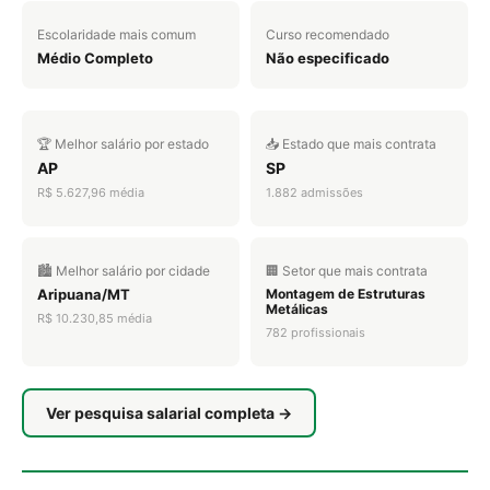
Escolaridade mais comum
Curso recomendado
Médio Completo
Não especificado
🏆 Melhor salário por estado
📥 Estado que mais contrata
AP
SP
R$ 5.627,96 média
1.882 admissões
🏙️ Melhor salário por cidade
🏢 Setor que mais contrata
Aripuana/MT
Montagem de Estruturas
Metálicas
R$ 10.230,85 média
782 profissionais
Ver pesquisa salarial completa →