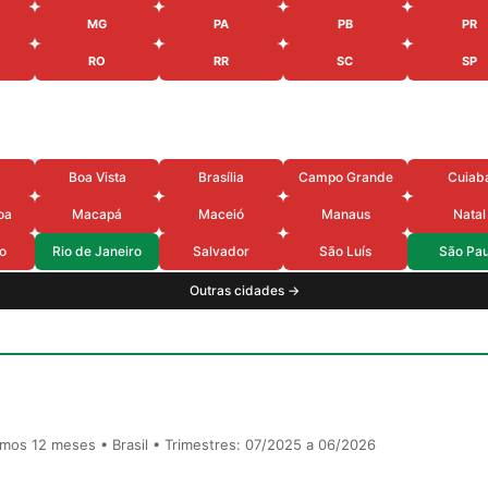
MG
PA
PB
PR
RO
RR
SC
SP
Boa Vista
Brasília
Campo Grande
Cuiab
oa
Macapá
Maceió
Manaus
Natal
o
Rio de Janeiro
Salvador
São Luís
São Pau
Outras cidades →
timos 12 meses • Brasil • Trimestres: 07/2025 a 06/2026