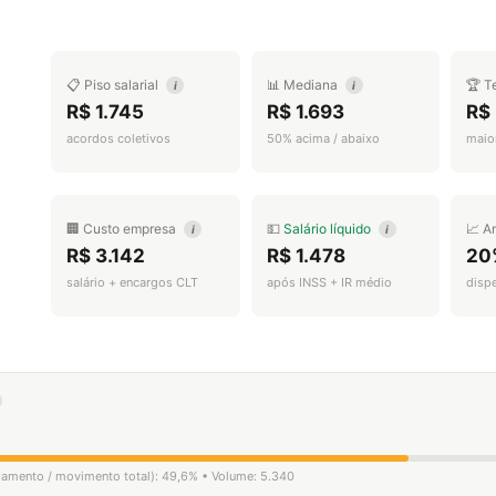
📋 Piso salarial
📊 Mediana
🏆 T
i
i
R$ 1.745
R$ 1.693
R$
acordos coletivos
50% acima / abaixo
maior
🏢 Custo empresa
💵
Salário líquido
📈 A
i
i
R$ 3.142
R$ 1.478
20
salário + encargos CLT
após INSS + IR médio
disp
igamento / movimento total): 49,6% • Volume: 5.340