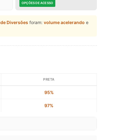
OPÇÕES DE ACESSO
o de Diversões
foram:
volume acelerando
e
PRETA
95%
97%