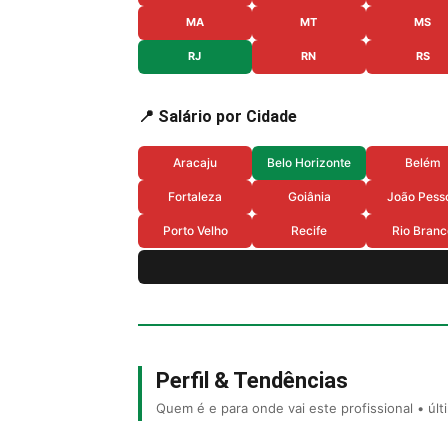
MA
MT
MS
RJ
RN
RS
📍 Salário por Cidade
Aracaju
Belo Horizonte
Belém
Fortaleza
Goiânia
João Pess
Porto Velho
Recife
Rio Branc
Perfil & Tendências
Quem é e para onde vai este profissional • úl