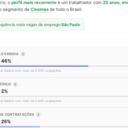
rio, o
perfil mais recorrente
é um trabalhador com
20 anos
,
en
o segmento de
Cinemas
de todo o Brasil.
equência mais vagas de emprego:
São Paulo
O EXIGIDA
I
o 46%
tal Salário com mais de 2.600 ocupações
TÍPICO
I
o 2%
tal Salário com mais de 2.600 ocupações
DE CONTRATAÇÕES
I
o 25%