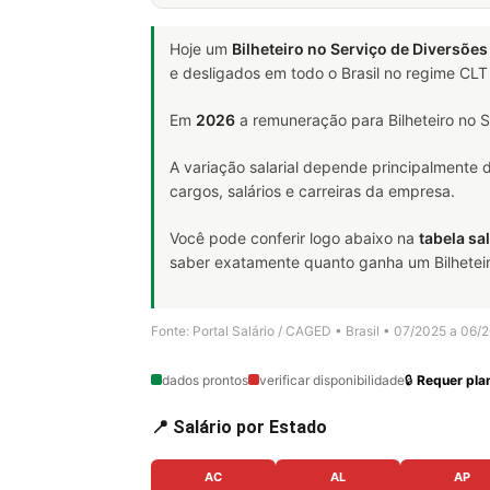
Hoje um
Bilheteiro no Serviço de Diversões
e desligados em todo o Brasil no regime CL
Em
2026
a remuneração para Bilheteiro no S
A variação salarial depende principalmente
cargos, salários e carreiras da empresa.
Você pode conferir logo abaixo na
tabela sal
saber exatamente quanto ganha um Bilheteiro 
Fonte: Portal Salário / CAGED • Brasil • 07/2025 a 06/
dados prontos
verificar disponibilidade
🔒
Requer plan
📍 Salário por Estado
AC
AL
AP