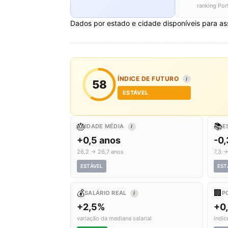
ranking Por
Dados por estado e cidade disponíveis para as
ÍNDICE DE FUTURO
I
58
ESTÁVEL
🎂
📚
IDADE MÉDIA
E
I
+0,5 anos
-0,
26,2 → 26,7 anos
7,3 →
ESTÁVEL
EST
💰
🏢
SALÁRIO REAL
P
I
+2,5%
+0
variação da mediana salarial
índic