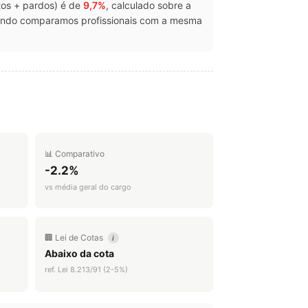
etos + pardos) é de
9,7%
, calculado sobre a
uando comparamos profissionais com a mesma
📊 Comparativo
-2.2%
vs média geral do cargo
🏢 Lei de Cotas
i
Abaixo da cota
ref. Lei 8.213/91 (2-5%)