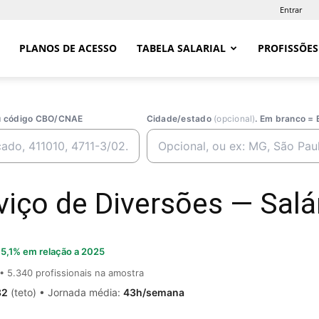
Entrar
PLANOS DE ACESSO
TABELA SALARIAL
PROFISSÕES
ou código CBO/CNAE
Cidade/estado
(opcional)
. Em branco = 
viço de Diversões — Salár
5,1% em relação a 2025
• 5.340 profissionais na amostra
82
(teto) • Jornada média:
43h/semana