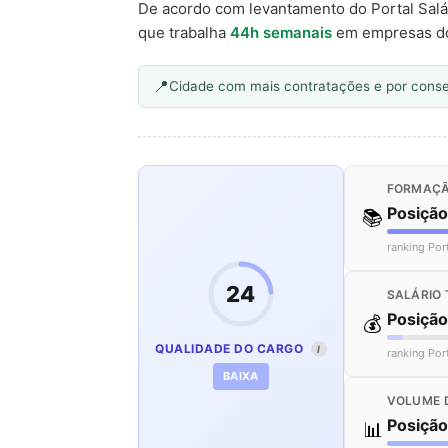
De acordo com levantamento do Portal Salá
que trabalha
44h semanais
em empresas d
Cidade com mais contratações e por cons
FORMAÇÃ
Posiçã
📚
ranking Por
24
SALÁRIO 
Posiçã
💰
QUALIDADE DO CARGO
I
ranking Por
BAIXA
VOLUME 
Posiçã
📊