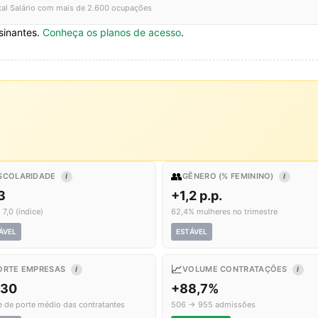
tal Salário com mais de 2.600 ocupações
sinantes.
Conheça os planos de acesso
.
👥
SCOLARIDADE
GÊNERO (% FEMININO)
I
I
3
+1,2 p.p.
 7,0 (índice)
62,4% mulheres no trimestre
ÁVEL
ESTÁVEL
📈
ORTE EMPRESAS
VOLUME CONTRATAÇÕES
I
I
,30
+88,7%
e de porte médio das contratantes
506 → 955 admissões