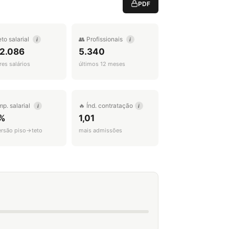
PDF
eto salarial
👥 Profissionais
i
i
 2.086
5.340
es salários
últimos 12 meses
mp. salarial
🔥 Índ. contratação
i
i
%
1,01
ersão piso→teto
mais admissões