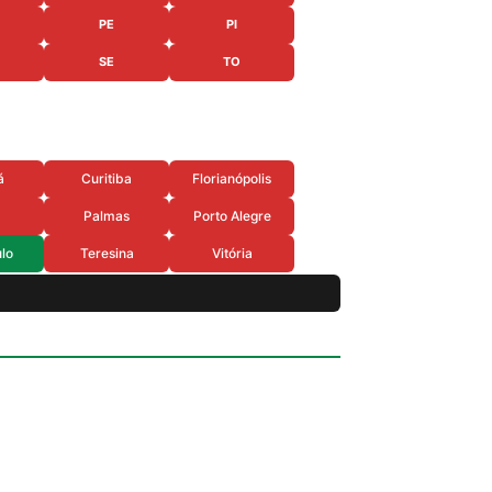
PE
PI
SE
TO
á
Curitiba
Florianópolis
Palmas
Porto Alegre
lo
Teresina
Vitória