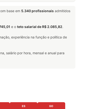
 com base em
5.340 profissionais
admitidos
.745,01
e o
teto salarial de R$ 2.085,82
.
ação, experiência na função e política de
na, salário por hora, mensal e anual para
ES
GO