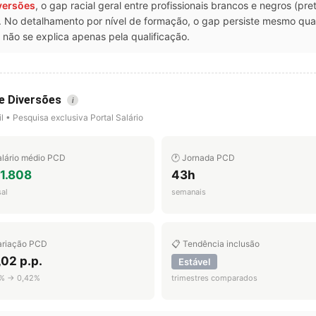
iversões
, o gap racial geral entre profissionais brancos e negros (pr
T. No detalhamento por nível de formação, o gap persiste mesmo q
não se explica apenas pela qualificação.
de Diversões
i
l • Pesquisa exclusiva Portal Salário
alário médio PCD
🕐 Jornada PCD
 1.808
43h
al
semanais
ariação PCD
📋 Tendência inclusão
02 p.p.
Estável
% → 0,42%
trimestres comparados