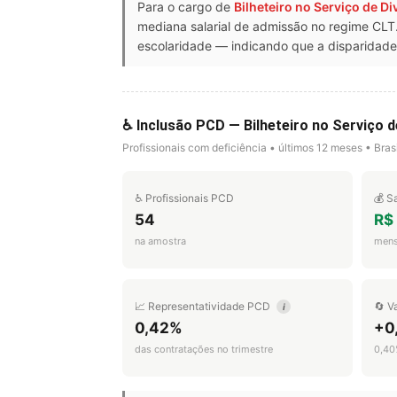
Para o cargo de
Bilheteiro no Serviço de D
mediana salarial de admissão no regime CL
escolaridade — indicando que a disparidade 
♿ Inclusão PCD — Bilheteiro no Serviço 
Profissionais com deficiência • últimos 12 meses • Brasi
♿ Profissionais PCD
💰 S
54
R$
na amostra
mens
📈 Representatividade PCD
🔄 V
i
0,42%
+0,
das contratações no trimestre
0,40