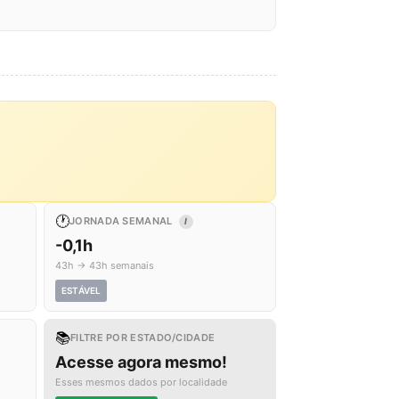
🕐
JORNADA SEMANAL
I
-0,1h
43h → 43h semanais
ESTÁVEL
📚
FILTRE POR ESTADO/CIDADE
Acesse agora mesmo!
Esses mesmos dados por localidade