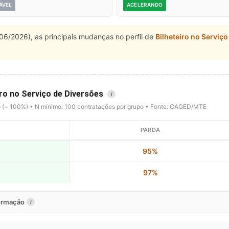
ÁVEL
ACELERANDO
06/2026), as principais mudanças no perfil de
Bilheteiro no Serviç
iro no Serviço de Diversões
i
o (= 100%) • N mínimo: 100 contratações por grupo • Fonte: CAGED/MTE
PARDA
95%
97%
formação
i