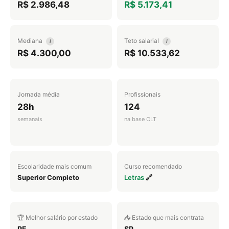
R$ 2.986,48
R$ 5.173,41
Mediana
Teto salarial
i
i
R$ 4.300,00
R$ 10.533,62
Jornada média
Profissionais
28h
124
semanais
na base CLT
Escolaridade mais comum
Curso recomendado
Superior Completo
Letras
🔗
🏆 Melhor salário por estado
📥 Estado que mais contrata
PE
SP