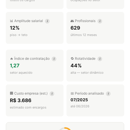
todos os cargos
ocupações no setor
📊 Amplitude salarial
👥 Profissionais
i
i
12%
629
piso → teto
últimos 12 meses
🔥 Índice de contratação
🔁 Rotatividade
i
i
1,27
44%
setor aquecido
alta — setor dinâmico
🏢 Custo empresa (est.)
📅 Período analisado
i
i
07/2025
R$ 3.686
até 06/2026
estimado com encargos