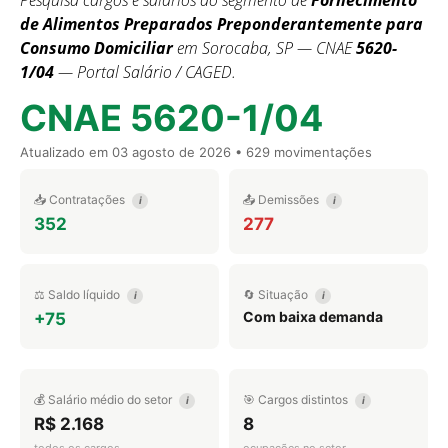
Pesquisa cargos e salários do segmento de
Fornecimento
de Alimentos Preparados Preponderantemente para
Consumo Domiciliar
em Sorocaba, SP — CNAE
5620-
1/04
— Portal Salário / CAGED.
CNAE 5620-1/04
Atualizado em
03 agosto de 2026
• 629 movimentações
📥 Contratações
📤 Demissões
i
i
352
277
⚖️ Saldo líquido
🔄 Situação
i
i
Com baixa demanda
+75
💰 Salário médio do setor
🎯 Cargos distintos
i
i
R$ 2.168
8