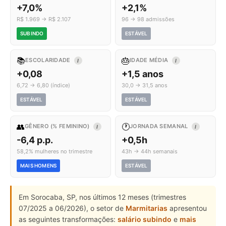
+7,0%
+2,1%
R$ 1.969 → R$ 2.107
96 → 98 admissões
SUBINDO
ESTÁVEL
📚
🎂
ESCOLARIDADE
IDADE MÉDIA
I
I
+0,08
+1,5 anos
6,72 → 6,80 (índice)
30,0 → 31,5 anos
ESTÁVEL
ESTÁVEL
👥
🕐
GÊNERO (% FEMININO)
JORNADA SEMANAL
I
I
-6,4 p.p.
+0,5h
58,2% mulheres no trimestre
43h → 44h semanais
MAIS HOMENS
ESTÁVEL
Em Sorocaba, SP, nos últimos 12 meses (trimestres
07/2025 a 06/2026), o setor de
Marmitarias
apresentou
as seguintes transformações:
salário subindo
e
mais