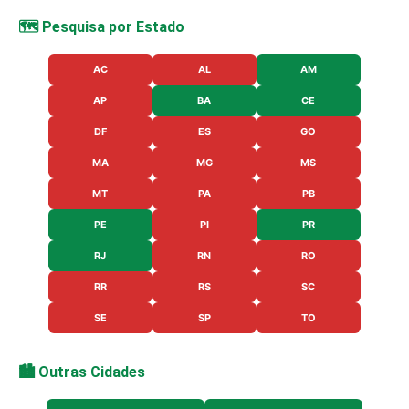
🗺️ Pesquisa por Estado
AC
AL
AM
AP
BA
CE
DF
ES
GO
MA
MG
MS
MT
PA
PB
PE
PI
PR
RJ
RN
RO
RR
RS
SC
SE
SP
TO
🏙️ Outras Cidades