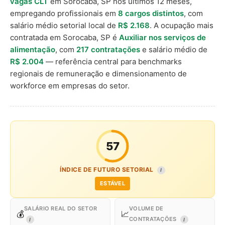
vagas CLT
em Sorocaba, SP nos últimos 12 meses,
empregando profissionais em
8 cargos distintos
, com
salário médio setorial local de
R$ 2.168
. A ocupação mais
contratada em Sorocaba, SP é
Auxiliar nos serviços de
alimentação
, com
217 contratações
e salário médio de
R$ 2.004
— referência central para benchmarks
regionais de remuneração e dimensionamento de
workforce em empresas do setor.
57
ÍNDICE DE FUTURO SETORIAL
I
ESTÁVEL
SALÁRIO REAL DO SETOR
VOLUME DE
💰
📈
CONTRATAÇÕES
I
I