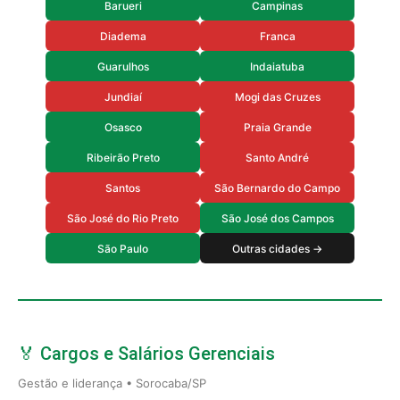
Barueri
Campinas
Diadema
Franca
Guarulhos
Indaiatuba
Jundiaí
Mogi das Cruzes
Osasco
Praia Grande
Ribeirão Preto
Santo André
Santos
São Bernardo do Campo
São José do Rio Preto
São José dos Campos
São Paulo
Outras cidades →
🏅 Cargos e Salários Gerenciais
Gestão e liderança • Sorocaba/SP