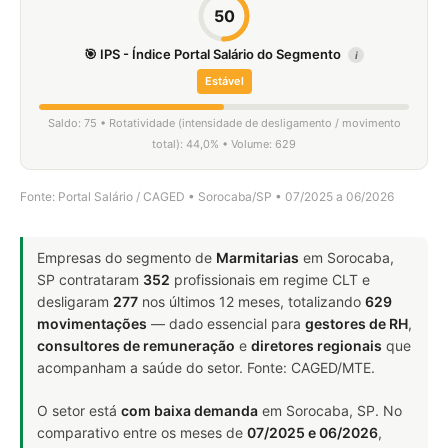
50
🎯 IPS - Índice Portal Salário do Segmento
i
Estável
Saldo: 75 • Rotatividade (intensidade de desligamento / movimento
total): 44,0% • Volume: 629
Fonte: Portal Salário / CAGED • Sorocaba/SP • 07/2025 a 06/2026
Empresas do segmento de
Marmitarias
em Sorocaba,
SP contrataram
352
profissionais em regime CLT e
desligaram
277
nos últimos 12 meses, totalizando
629
movimentações
— dado essencial para
gestores de RH
,
consultores de remuneração
e
diretores regionais
que
acompanham a saúde do setor. Fonte: CAGED/MTE.
O setor está
com baixa demanda
em Sorocaba, SP. No
comparativo entre os meses de
07/2025 e 06/2026
,