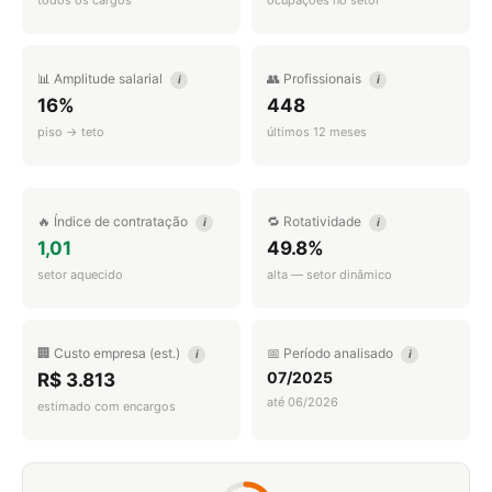
todos os cargos
ocupações no setor
📊 Amplitude salarial
👥 Profissionais
i
i
16%
448
piso → teto
últimos 12 meses
🔥 Índice de contratação
🔁 Rotatividade
i
i
1,01
49.8%
setor aquecido
alta — setor dinâmico
🏢 Custo empresa (est.)
📅 Período analisado
i
i
07/2025
R$ 3.813
até 06/2026
estimado com encargos