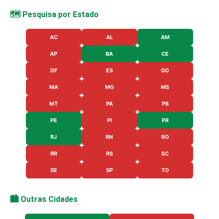
🗺️ Pesquisa por Estado
AC
AL
AM
AP
BA
CE
DF
ES
GO
MA
MG
MS
MT
PA
PB
PE
PI
PR
RJ
RN
RO
RR
RS
SC
SE
SP
TO
🏙️ Outras Cidades