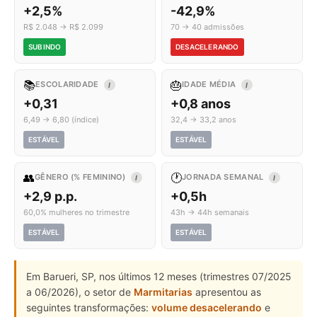
+2,5%
-42,9%
R$ 2.048 → R$ 2.099
70 → 40 admissões
SUBINDO
DESACELERANDO
📚
🎂
ESCOLARIDADE
IDADE MÉDIA
I
I
+0,31
+0,8 anos
6,49 → 6,80 (índice)
32,4 → 33,2 anos
ESTÁVEL
ESTÁVEL
👥
🕐
GÊNERO (% FEMININO)
JORNADA SEMANAL
I
I
+2,9 p.p.
+0,5h
60,0% mulheres no trimestre
43h → 44h semanais
ESTÁVEL
ESTÁVEL
Em Barueri, SP, nos últimos 12 meses (trimestres 07/2025
a 06/2026), o setor de
Marmitarias
apresentou as
seguintes transformações:
volume desacelerando
e