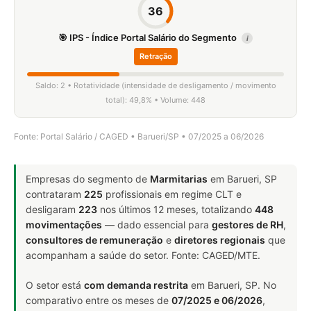
36
🎯 IPS - Índice Portal Salário do Segmento
i
Retração
Saldo: 2 • Rotatividade (intensidade de desligamento / movimento
total): 49,8% • Volume: 448
Fonte: Portal Salário / CAGED • Barueri/SP • 07/2025 a 06/2026
Empresas do segmento de
Marmitarias
em Barueri, SP
contrataram
225
profissionais em regime CLT e
desligaram
223
nos últimos 12 meses, totalizando
448
movimentações
— dado essencial para
gestores de RH
,
consultores de remuneração
e
diretores regionais
que
acompanham a saúde do setor. Fonte: CAGED/MTE.
O setor está
com demanda restrita
em Barueri, SP. No
comparativo entre os meses de
07/2025 e 06/2026
,