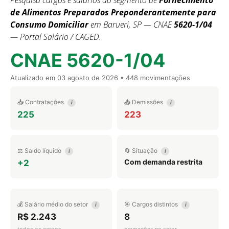
Pesquisa cargos e salários do segmento de
Fornecimento
de Alimentos Preparados Preponderantemente para
Consumo Domiciliar
em Barueri, SP — CNAE
5620-1/04
— Portal Salário / CAGED.
CNAE 5620-1/04
Atualizado em
03 agosto de 2026
• 448 movimentações
📥 Contratações
📤 Demissões
i
i
225
223
⚖️ Saldo líquido
🔄 Situação
i
i
Com demanda restrita
+2
💰 Salário médio do setor
🎯 Cargos distintos
i
i
R$ 2.243
8