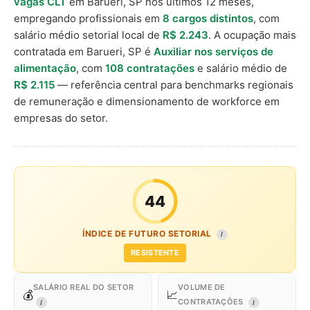
vagas CLT
em Barueri, SP nos últimos 12 meses,
empregando profissionais em
8 cargos distintos
, com
salário médio setorial local de
R$ 2.243
. A ocupação mais
contratada em Barueri, SP é
Auxiliar nos serviços de
alimentação
, com
108 contratações
e salário médio de
R$ 2.115
— referência central para benchmarks regionais
de remuneração e dimensionamento de workforce em
empresas do setor.
44
ÍNDICE DE FUTURO SETORIAL
I
RESISTENTE
SALÁRIO REAL DO SETOR
VOLUME DE
💰
📈
CONTRATAÇÕES
I
I