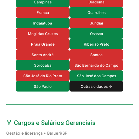
Campinas
Diadema
Franca
Guarulhos
Indaiatuba
Jundiaí
Mogi das Cruzes
Osasco
Praia Grande
Ribeirão Preto
Santo André
Santos
Sorocaba
São Bernardo do Campo
São José do Rio Preto
São José dos Campos
São Paulo
Outras cidades →
🏅 Cargos e Salários Gerenciais
Gestão e liderança • Barueri/SP