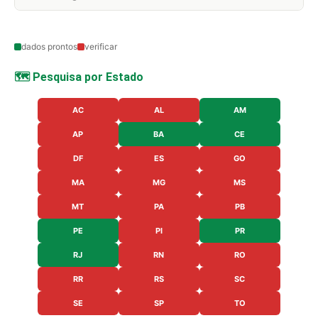
dados prontos
verificar
🗺️ Pesquisa por Estado
AC
AL
AM
AP
BA
CE
DF
ES
GO
MA
MG
MS
MT
PA
PB
PE
PI
PR
RJ
RN
RO
RR
RS
SC
SE
SP
TO