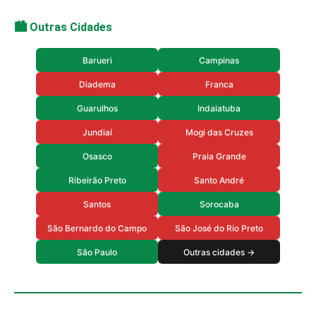
🏙️ Outras Cidades
Barueri
Campinas
Diadema
Franca
Guarulhos
Indaiatuba
Jundiaí
Mogi das Cruzes
Osasco
Praia Grande
Ribeirão Preto
Santo André
Santos
Sorocaba
São Bernardo do Campo
São José do Rio Preto
São Paulo
Outras cidades →