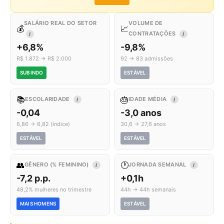
SALÁRIO REAL DO SETOR
VOLUME DE
💰
📈
CONTRATAÇÕES
I
I
+6,8%
-9,8%
R$ 1.872 → R$ 2.000
92 → 83 admissões
SUBINDO
ESTÁVEL
📚
🎂
ESCOLARIDADE
IDADE MÉDIA
I
I
-0,04
-3,0 anos
6,86 → 6,82 (índice)
30,6 → 27,6 anos
ESTÁVEL
ESTÁVEL
👥
🕐
GÊNERO (% FEMININO)
JORNADA SEMANAL
I
I
-7,2 p.p.
+0,1h
48,2% mulheres no trimestre
44h → 44h semanais
MAIS HOMENS
ESTÁVEL