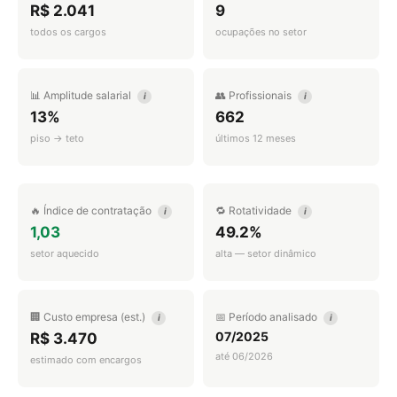
R$ 2.041
9
todos os cargos
ocupações no setor
📊 Amplitude salarial
👥 Profissionais
i
i
13%
662
piso → teto
últimos 12 meses
🔥 Índice de contratação
🔁 Rotatividade
i
i
1,03
49.2%
setor aquecido
alta — setor dinâmico
🏢 Custo empresa (est.)
📅 Período analisado
i
i
07/2025
R$ 3.470
até 06/2026
estimado com encargos