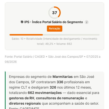
37
🎯 IPS - Índice Portal Salário do Segmento
i
Retração
Saldo: 10 • Rotatividade (intensidade de desligamento / movimento
total): 49,2% • Volume: 662
Fonte: Portal Salário / CAGED • São José dos Campos/SP • 07/2025 a
06/2026
Empresas do segmento de
Marmitarias
em São José
dos Campos, SP contrataram
336
profissionais em
regime CLT e desligaram
326
nos últimos 12 meses,
totalizando
662 movimentações
— dado essencial para
gestores de RH
,
consultores de remuneração
e
diretores regionais
que acompanham a saúde do setor.
Fonte: CAGED/MTE.