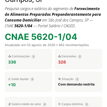
Pesquisa cargos e salários do segmento de
Fornecimento
de Alimentos Preparados Preponderantemente para
Consumo Domiciliar
em São José dos Campos, SP —
CNAE
5620-1/04
— Portal Salário / CAGED.
CNAE 5620-1/04
Atualizado em
03 agosto de 2026
• 662 movimentações
📥 Contratações
📤 Demissões
i
i
336
326
⚖️ Saldo líquido
🔄 Situação
i
i
Com demanda restrita
+10
💰 Salário médio do setor
🎯 Cargos distintos
i
i