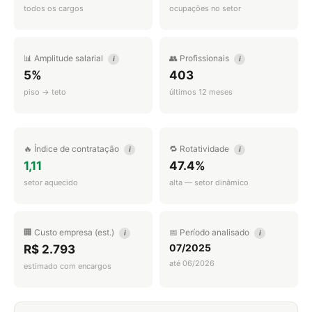
todos os cargos
ocupações no setor
📊 Amplitude salarial
👥 Profissionais
i
i
5%
403
piso → teto
últimos 12 meses
🔥 Índice de contratação
🔁 Rotatividade
i
i
1,11
47.4%
setor aquecido
alta — setor dinâmico
🏢 Custo empresa (est.)
📅 Período analisado
i
i
07/2025
R$ 2.793
até 06/2026
estimado com encargos