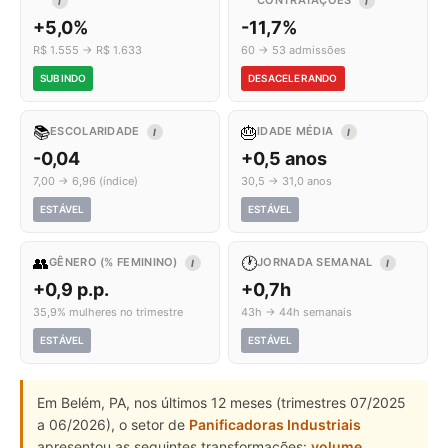
CONTRATAÇÕES
I
I
+5,0%
-11,7%
R$ 1.555 → R$ 1.633
60 → 53 admissões
SUBINDO
DESACELERANDO
📚
🎂
ESCOLARIDADE
IDADE MÉDIA
I
I
-0,04
+0,5 anos
7,00 → 6,96 (índice)
30,5 → 31,0 anos
ESTÁVEL
ESTÁVEL
👥
🕐
GÊNERO (% FEMININO)
JORNADA SEMANAL
I
I
+0,9 p.p.
+0,7h
35,9% mulheres no trimestre
43h → 44h semanais
ESTÁVEL
ESTÁVEL
Em Belém, PA, nos últimos 12 meses (trimestres 07/2025
a 06/2026), o setor de
Panificadoras Industriais
apresentou as seguintes transformações:
volume