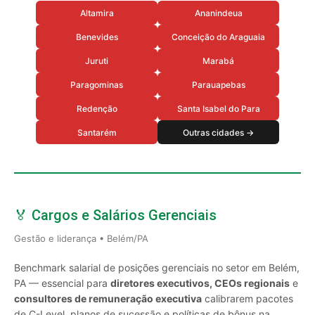
Altamira
Ananindeua
Benevides
Conceição do Araguaia
Juruti
Marabá
Paragominas
Parauapebas
Redenção
Santa Isabel do Para
Santarém
Outras cidades →
🏅 Cargos e Salários Gerenciais
Gestão e liderança • Belém/PA
Benchmark salarial de posições gerenciais no setor em Belém,
PA — essencial para
diretores executivos, CEOs regionais
e
consultores de remuneração executiva
calibrarem pacotes
de C-Level, planos de sucessão e políticas de bônus na