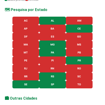
🗺️ Pesquisa por Estado
AC
AL
AM
AP
BA
CE
DF
ES
GO
MA
MG
MS
MT
PA
PB
PE
PI
PR
RJ
RN
RO
RR
RS
SC
SE
SP
TO
🏙️ Outras Cidades