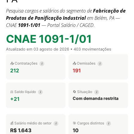
Pesquisa cargos e salários do segmento de
Fabricação de
Produtos de Panificação Industrial
em Belém, PA —
CNAE
1091-1/01
— Portal Salário / CAGED.
CNAE 1091-1/01
Atualizado em
03 agosto de 2026
• 403 movimentações
📥 Contratações
📤 Demissões
i
i
212
191
⚖️ Saldo líquido
🔄 Situação
i
i
Com demanda restrita
+21
💰 Salário médio do setor
🎯 Cargos distintos
i
i
R$ 1.643
10