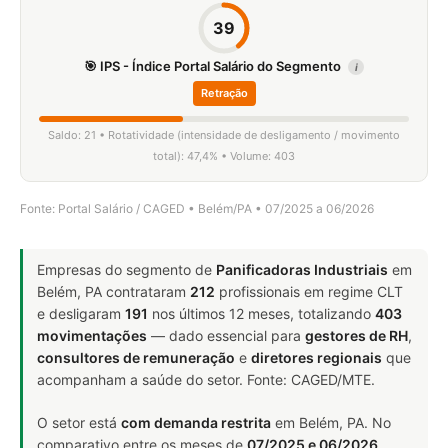
39
🎯 IPS - Índice Portal Salário do Segmento
i
Retração
Saldo: 21 • Rotatividade (intensidade de desligamento / movimento
total): 47,4% • Volume: 403
Fonte: Portal Salário / CAGED • Belém/PA • 07/2025 a 06/2026
Empresas do segmento de
Panificadoras Industriais
em
Belém, PA contrataram
212
profissionais em regime CLT
e desligaram
191
nos últimos 12 meses, totalizando
403
movimentações
— dado essencial para
gestores de RH
,
consultores de remuneração
e
diretores regionais
que
acompanham a saúde do setor. Fonte: CAGED/MTE.
O setor está
com demanda restrita
em Belém, PA. No
comparativo entre os meses de
07/2025 e 06/2026
,