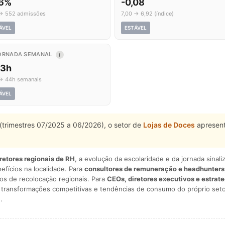
,6%
-0,08
→ 552 admissões
7,00 → 6,92 (índice)
ÁVEL
ESTÁVEL
ORNADA SEMANAL
I
,3h
→ 44h semanais
ÁVEL
 (trimestres 07/2025 a 06/2026), o setor de
Lojas de Doces
apresent
iretores regionais de RH
, a evolução da escolaridade e da jornada sina
nefícios na localidade. Para
consultores de remuneração e headhunters
os de recolocação regionais. Para
CEOs, diretores executivos e estrat
am transformações competitivas e tendências de consumo do próprio seto
.