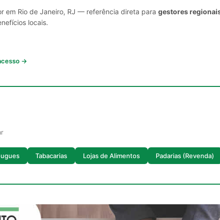
r em Rio de Janeiro, RJ — referência direta para
gestores regionai
nefícios locais.
 acesso →
ar
ougues
Tabacarias
Lojas de Alimentos
Padarias (Revenda)