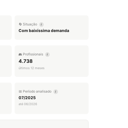
🔄 Situação
i
Com baixíssima demanda
👥 Profissionais
i
4.738
últimos 12 meses
📅 Período analisado
i
07/2025
até 06/2026