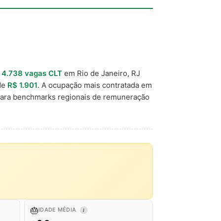
u
4.738 vagas CLT
em Rio de Janeiro, RJ
 de
R$ 1.901
. A ocupação mais contratada em
para benchmarks regionais de remuneração
🎂
IDADE MÉDIA
I