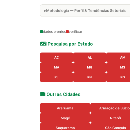
Metodologia — Perfil & Tendências Setoriais
dados prontos
verificar
🗺️ Pesquisa por Estado
AC
AL
AM
MA
MG
MS
RJ
RN
RO
🏙️ Outras Cidades
Araruama
Armação de Búzio
Magé
Niterói
Saquarema
São Gonçalo