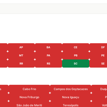
AP
BA
CE
DF
MT
PA
PB
PE
RR
RS
SC
SE
s
Cabo Frio
Campos dos Goytacazes
Duqu
Nova Friburgo
Nova Iguaçu
P
São João de Meriti
Teresópolis
Vol