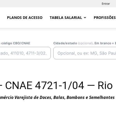
Entrar
PLANOS DE ACESSO
TABELA SALARIAL
PROFISSÕES
ou código CBO/CNAE
Cidade/estado
(opcional)
. Em branco = 
— CNAE 4721-1/04 — Rio 
mércio Varejista de Doces, Balas, Bombons e Semelhantes