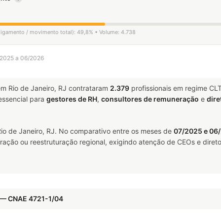
sligamento / movimento total): 49,8% • Volume: 4.738
7/2025 a 06/2026
m Rio de Janeiro, RJ contrataram
2.379
profissionais em regime CL
ssencial para
gestores de RH
,
consultores de remuneração
e
dire
io de Janeiro, RJ. No comparativo entre os meses de
07/2025 e 06
ração ou reestruturação regional, exigindo atenção de CEOs e direto
s — CNAE 4721-1/04