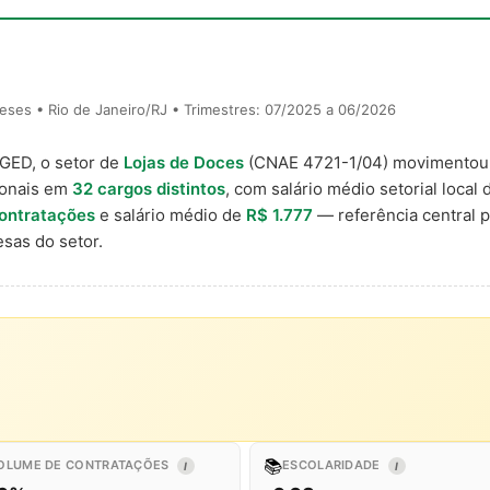
ses • Rio de Janeiro/RJ • Trimestres: 07/2025 a 06/2026
AGED, o setor de
Lojas de Doces
(CNAE 4721-1/04) movimento
ionais em
32 cargos distintos
, com salário médio setorial local
contratações
e salário médio de
R$ 1.777
— referência central 
sas do setor.
📚
OLUME DE CONTRATAÇÕES
ESCOLARIDADE
I
I