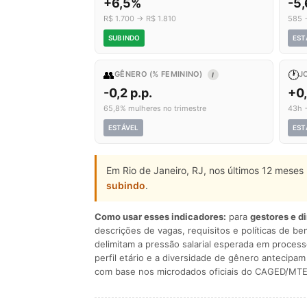
+6,5%
-5
R$ 1.700 → R$ 1.810
585 
SUBINDO
EST
👥
🕐
GÊNERO (% FEMININO)
J
I
-0,2 p.p.
+0
65,8% mulheres no trimestre
43h 
ESTÁVEL
EST
Em Rio de Janeiro, RJ, nos últimos 12 meses
subindo
.
Como usar esses indicadores:
para
gestores e d
descrições de vagas, requisitos e políticas de be
delimitam a pressão salarial esperada em process
perfil etário e a diversidade de gênero antecip
com base nos microdados oficiais do CAGED/MTE