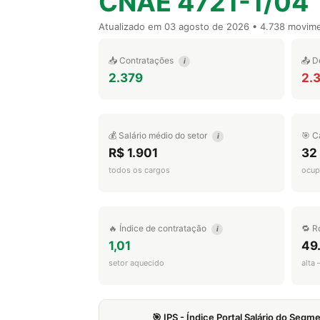
CNAE 4721-1/04
Atualizado em
03 agosto de 2026
• 4.738 movim
📥 Contratações
📤 D
i
2.379
2.
💰 Salário médio do setor
🎯 C
i
R$ 1.901
32
todos os cargos
ocup
🔥 Índice de contratação
🔁 R
i
1,01
49
setor aquecido
alta
🎯 IPS - Índice Portal Salário do Seg