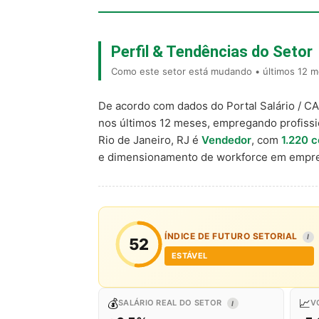
Perfil & Tendências do Setor
Como este setor está mudando • últimos 12 me
De acordo com dados do Portal Salário / C
nos últimos 12 meses, empregando profiss
Rio de Janeiro, RJ é
Vendedor
, com
1.220 
e dimensionamento de workforce em empre
ÍNDICE DE FUTURO SETORIAL
I
52
ESTÁVEL
💰
📈
SALÁRIO REAL DO SETOR
V
I