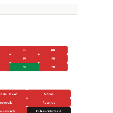
ES
GO
PI
PR
SP
TO
e de Caxias
Macaé
etrópolis
Resende
ta Redonda
Outras cidades →