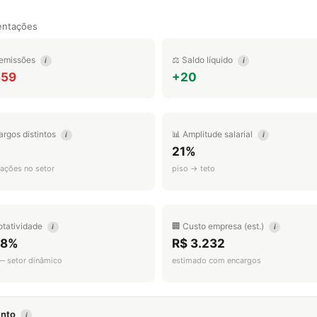
entações
emissões
⚖️ Saldo líquido
i
i
359
+20
argos distintos
📊 Amplitude salarial
i
i
21%
ações no setor
piso → teto
otatividade
🏢 Custo empresa (est.)
i
i
.8%
R$ 3.232
 — setor dinâmico
estimado com encargos
mento
i