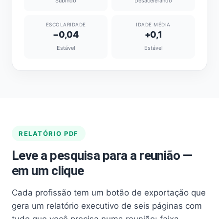
Subindo
Desacelerando
ESCOLARIDADE
IDADE MÉDIA
−0,04
+0,1
Estável
Estável
RELATÓRIO PDF
Leve a pesquisa para a reunião —
em um clique
Cada profissão tem um botão de exportação que
gera um relatório executivo de seis páginas com