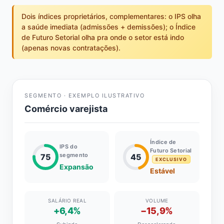
Dois índices proprietários, complementares: o IPS olha
a saúde imediata (admissões + demissões); o Índice
de Futuro Setorial olha pra onde o setor está indo
(apenas novas contratações).
SEGMENTO · EXEMPLO ILUSTRATIVO
Comércio varejista
Índice de
IPS do
Futuro Setorial
segmento
75
45
EXCLUSIVO
Expansão
Estável
SALÁRIO REAL
VOLUME
+6,4%
−15,9%