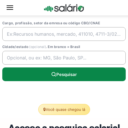
Cargo, profissão, setor da emresa ou código CBO/CNAE
Cidade/estado
(opcional)
. Em branco = Brasil
Pesquisar
🔒
Você quase chegou lá