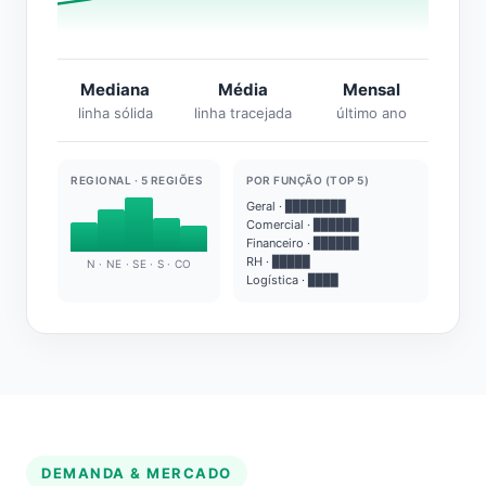
Mediana
Média
Mensal
linha sólida
linha tracejada
último ano
REGIONAL · 5 REGIÕES
POR FUNÇÃO (TOP 5)
Geral · ████████
Comercial · ██████
Financeiro · ██████
RH · █████
N · NE · SE · S · CO
Logística · ████
DEMANDA & MERCADO