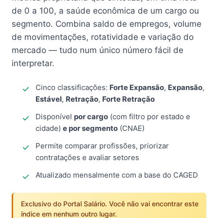
de 0 a 100, a saúde econômica de um cargo ou
segmento. Combina saldo de empregos, volume
de movimentações, rotatividade e variação do
mercado — tudo num único número fácil de
interpretar.
Cinco classificações:
Forte Expansão
,
Expansão
,
Estável
,
Retração
,
Forte Retração
Disponível
por cargo
(com filtro por estado e
cidade)
e por segmento
(CNAE)
Permite comparar profissões, priorizar
contratações e avaliar setores
Atualizado mensalmente com a base do CAGED
Exclusivo do Portal Salário. Você não vai encontrar este
índice em nenhum outro lugar.