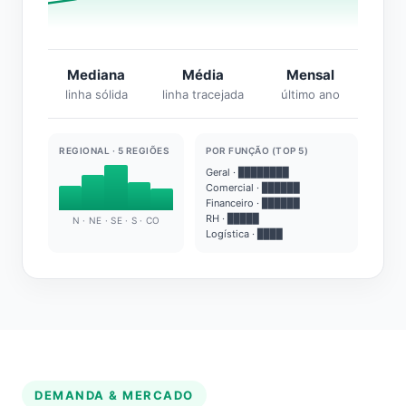
Mediana
Média
Mensal
linha sólida
linha tracejada
último ano
REGIONAL · 5 REGIÕES
POR FUNÇÃO (TOP 5)
Geral · ████████
Comercial · ██████
Financeiro · ██████
RH · █████
N · NE · SE · S · CO
Logística · ████
DEMANDA & MERCADO