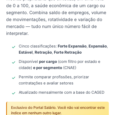
de 0 a 100, a saúde econômica de um cargo ou
segmento. Combina saldo de empregos, volume
de movimentações, rotatividade e variação do
mercado — tudo num único número fácil de
interpretar.
Cinco classificações:
Forte Expansão
,
Expansão
,
Estável
,
Retração
,
Forte Retração
Disponível
por cargo
(com filtro por estado e
cidade)
e por segmento
(CNAE)
Permite comparar profissões, priorizar
contratações e avaliar setores
Atualizado mensalmente com a base do CAGED
Exclusivo do Portal Salário. Você não vai encontrar este
índice em nenhum outro lugar.