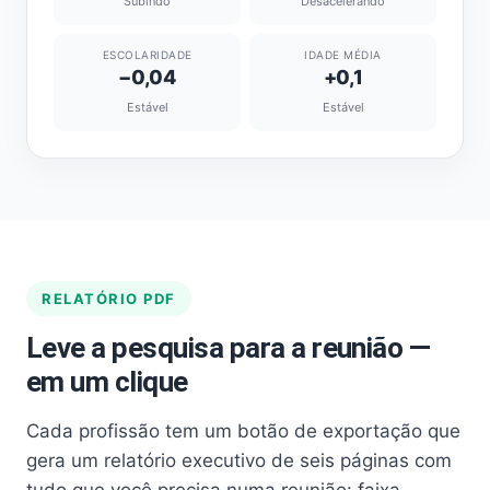
Subindo
Desacelerando
ESCOLARIDADE
IDADE MÉDIA
−0,04
+0,1
Estável
Estável
RELATÓRIO PDF
Leve a pesquisa para a reunião —
em um clique
Cada profissão tem um botão de exportação que
gera um relatório executivo de seis páginas com