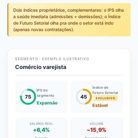
Dois índices proprietários, complementares: o IPS olha
a saúde imediata (admissões + demissões); o Índice
de Futuro Setorial olha pra onde o setor está indo
(apenas novas contratações).
SEGMENTO · EXEMPLO ILUSTRATIVO
Comércio varejista
Índice de
IPS do
Futuro Setorial
segmento
75
45
EXCLUSIVO
Expansão
Estável
SALÁRIO REAL
VOLUME
+6,4%
−15,9%