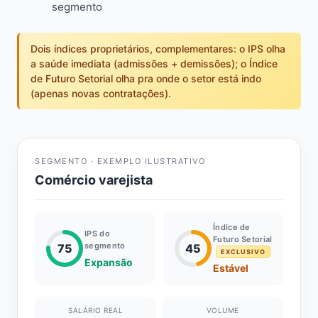
segmento
Dois índices proprietários, complementares: o IPS olha
a saúde imediata (admissões + demissões); o Índice
de Futuro Setorial olha pra onde o setor está indo
(apenas novas contratações).
SEGMENTO · EXEMPLO ILUSTRATIVO
Comércio varejista
Índice de
IPS do
Futuro Setorial
segmento
75
45
EXCLUSIVO
Expansão
Estável
SALÁRIO REAL
VOLUME