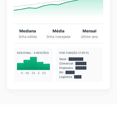
Mediana
Média
Mensal
linha sólida
linha tracejada
último ano
REGIONAL · 5 REGIÕES
POR FUNÇÃO (TOP 5)
Geral · ████████
Comercial · ██████
Financeiro · ██████
RH · █████
N · NE · SE · S · CO
Logística · ████