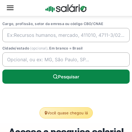
Cargo, profissão, setor da emresa ou código CBO/CNAE
Cidade/estado
(opcional)
. Em branco = Brasil
Pesquisar
🔒
Você quase chegou lá