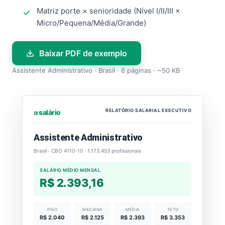
Matriz porte × senioridade (Nível I/II/III ×
Micro/Pequena/Média/Grande)
Baixar PDF de exemplo
Assistente Administrativo · Brasil · 6 páginas · ~50 KB
RELATÓRIO SALARIAL EXECUTIVO
⏐⏐⏐ salário
Assistente Administrativo
Brasil · CBO 4110-10 · 1.173.453 profissionais
SALÁRIO MÉDIO MENSAL
R$ 2.393,16
PISO
MEDIANA
MÉDIA
TETO
R$ 2.040
R$ 2.125
R$ 2.393
R$ 3.353