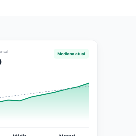
ensal
Mediana atual
0