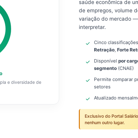
saúde econômica de um
de empregos, volume d
variação do mercado — 
interpretar.
Cinco classificaçõe
Retração
,
Forte Re
Disponível
por carg
segmento
(CNAE)
o
Permite comparar pro
mpla e diversidade de
setores
Atualizado mensal
Exclusivo do Portal Salári
nenhum outro lugar.