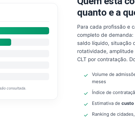
Quem está co
quanto e a qu
Para cada profissão e 
completo de demanda: 
saldo líquido, situação
rotatividade, amplitude
CLT por contratação. D
Volume de admissõ
meses
ssão consultada.
Índice de contrataçã
Estimativa de
custo
Ranking de cidades