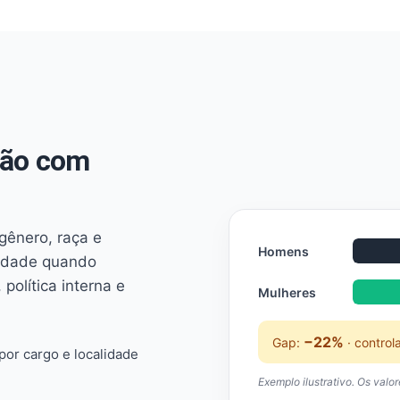
não com
 gênero, raça e
Homens
ridade quando
 política interna e
Mulheres
−22%
Gap:
· control
or cargo e localidade
Exemplo ilustrativo. Os valo