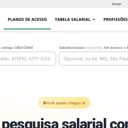
Entrar
PLANOS DE ACESSO
TABELA SALARIAL
PROFISSÕES
ou código CBO/CNAE
Cidade/estado
(opcional)
. Em branco = 
🔒
Você quase chegou lá
pesquisa salarial c