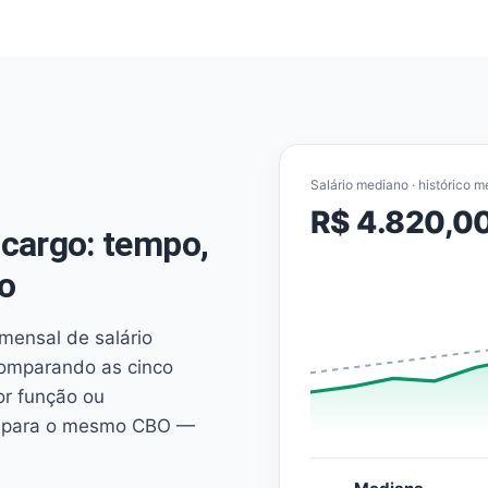
Salário mediano · histórico m
R$ 4.820,0
cargo: tempo,
o
mensal de salário
comparando as cinco
or função ou
es para o mesmo CBO —