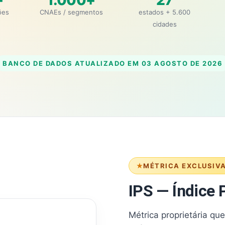
+
1.000+
27
ões
CNAEs / segmentos
estados + 5.600
cidades
BANCO DE DADOS ATUALIZADO EM
03 AGOSTO DE 2026
MÉTRICA EXCLUSIV
IPS — Índice P
Métrica proprietária qu