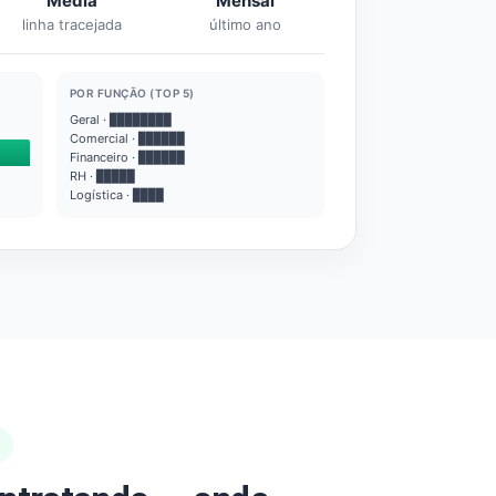
Média
Mensal
linha tracejada
último ano
POR FUNÇÃO (TOP 5)
Geral · ████████
Comercial · ██████
Financeiro · ██████
RH · █████
Logística · ████