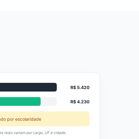
R$ 5.420
R$ 4.230
ado por escolaridade
res reais variam por cargo, UF e cidade.