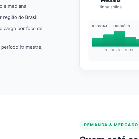
Mediana
io e mediana
linha sólida
r região do Brasil
REGIONAL · 5 REGIÕES
do cargo por foco de
e período (trimestre,
N · NE · SE · S · CO
DEMANDA & MERCADO