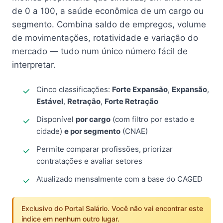
de 0 a 100, a saúde econômica de um cargo ou
segmento. Combina saldo de empregos, volume
de movimentações, rotatividade e variação do
mercado — tudo num único número fácil de
interpretar.
Cinco classificações:
Forte Expansão
,
Expansão
,
Estável
,
Retração
,
Forte Retração
Disponível
por cargo
(com filtro por estado e
cidade)
e por segmento
(CNAE)
Permite comparar profissões, priorizar
contratações e avaliar setores
Atualizado mensalmente com a base do CAGED
Exclusivo do Portal Salário. Você não vai encontrar este
índice em nenhum outro lugar.