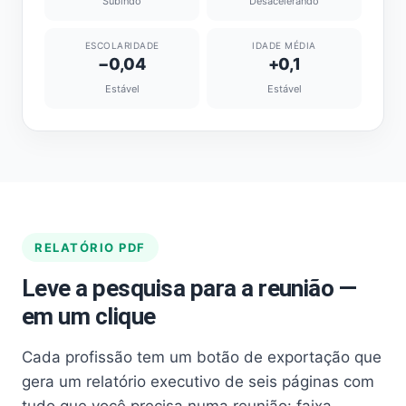
Subindo
Desacelerando
ESCOLARIDADE
IDADE MÉDIA
−0,04
+0,1
Estável
Estável
RELATÓRIO PDF
Leve a pesquisa para a reunião —
em um clique
Cada profissão tem um botão de exportação que
gera um relatório executivo de seis páginas com