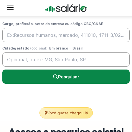
Cargo, profissão, setor da emresa ou código CBO/CNAE
Cidade/estado
(opcional)
. Em branco = Brasil
Pesquisar
🔒
Você quase chegou lá