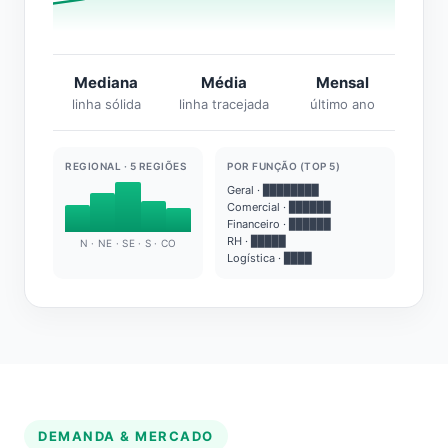
Mediana
Média
Mensal
linha sólida
linha tracejada
último ano
REGIONAL · 5 REGIÕES
POR FUNÇÃO (TOP 5)
Geral · ████████
Comercial · ██████
Financeiro · ██████
RH · █████
N · NE · SE · S · CO
Logística · ████
DEMANDA & MERCADO