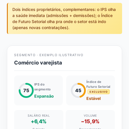
Dois índices proprietários, complementares: o IPS olha
a saúde imediata (admissões + demissões); o Índice
de Futuro Setorial olha pra onde o setor está indo
(apenas novas contratações).
SEGMENTO · EXEMPLO ILUSTRATIVO
Comércio varejista
Índice de
IPS do
Futuro Setorial
segmento
75
45
EXCLUSIVO
Expansão
Estável
SALÁRIO REAL
VOLUME
+6,4%
−15,9%