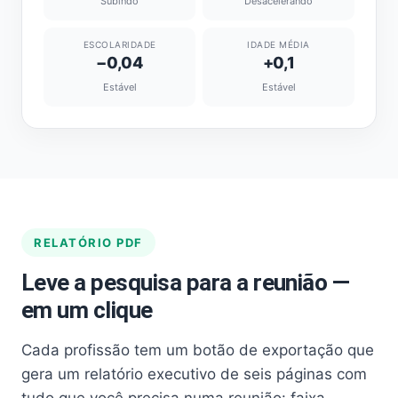
Subindo
Desacelerando
ESCOLARIDADE
IDADE MÉDIA
−0,04
+0,1
Estável
Estável
RELATÓRIO PDF
Leve a pesquisa para a reunião —
em um clique
Cada profissão tem um botão de exportação que
gera um relatório executivo de seis páginas com