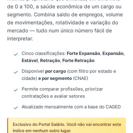
de 0 a 100, a saúde econômica de um cargo ou
segmento. Combina saldo de empregos, volume
de movimentações, rotatividade e variação do
mercado — tudo num único número fácil de
interpretar.
Cinco classificações:
Forte Expansão
,
Expansão
,
Estável
,
Retração
,
Forte Retração
Disponível
por cargo
(com filtro por estado e
cidade)
e por segmento
(CNAE)
Permite comparar profissões, priorizar
contratações e avaliar setores
Atualizado mensalmente com a base do CAGED
Exclusivo do Portal Salário. Você não vai encontrar este
índice em nenhum outro lugar.