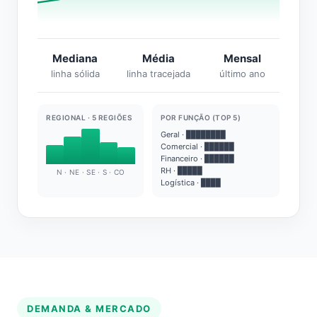
Mediana
Média
Mensal
linha sólida
linha tracejada
último ano
REGIONAL · 5 REGIÕES
POR FUNÇÃO (TOP 5)
Geral · ████████
Comercial · ██████
Financeiro · ██████
RH · █████
N · NE · SE · S · CO
Logística · ████
DEMANDA & MERCADO