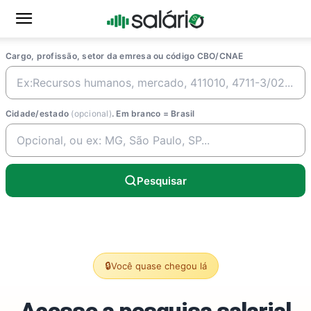
Cargo, profissão, setor da emresa ou código CBO/CNAE
Cidade/estado
(opcional)
. Em branco = Brasil
Pesquisar
🔒
Você quase chegou lá