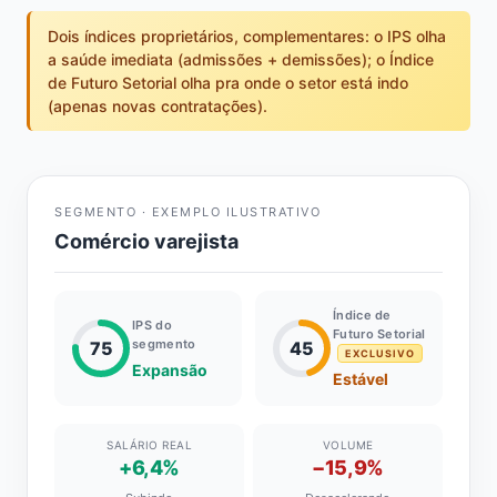
Dois índices proprietários, complementares: o IPS olha
a saúde imediata (admissões + demissões); o Índice
de Futuro Setorial olha pra onde o setor está indo
(apenas novas contratações).
SEGMENTO · EXEMPLO ILUSTRATIVO
Comércio varejista
Índice de
IPS do
Futuro Setorial
segmento
75
45
EXCLUSIVO
Expansão
Estável
SALÁRIO REAL
VOLUME
+6,4%
−15,9%