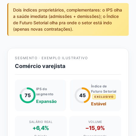
Dois índices proprietários, complementares: o IPS olha
a saúde imediata (admissões + demissões); o Índice
de Futuro Setorial olha pra onde o setor está indo
(apenas novas contratações).
SEGMENTO · EXEMPLO ILUSTRATIVO
Comércio varejista
Índice de
IPS do
Futuro Setorial
segmento
75
45
EXCLUSIVO
Expansão
Estável
SALÁRIO REAL
VOLUME
+6,4%
−15,9%