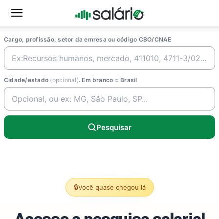
Cargo, profissão, setor da emresa ou código CBO/CNAE
Cidade/estado
(opcional)
. Em branco = Brasil
Pesquisar
🔒
Você quase chegou lá