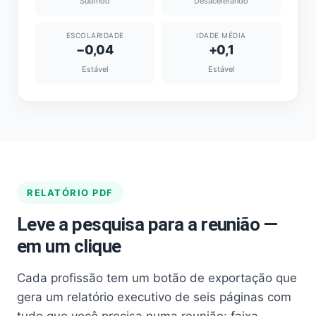
Subindo
Desacelerando
ESCOLARIDADE
IDADE MÉDIA
−0,04
+0,1
Estável
Estável
RELATÓRIO PDF
Leve a pesquisa para a reunião —
em um clique
Cada profissão tem um botão de exportação que
gera um relatório executivo de seis páginas com