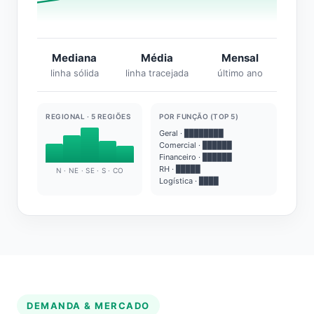
Mediana
Média
Mensal
linha sólida
linha tracejada
último ano
REGIONAL · 5 REGIÕES
POR FUNÇÃO (TOP 5)
Geral · ████████
Comercial · ██████
Financeiro · ██████
RH · █████
N · NE · SE · S · CO
Logística · ████
DEMANDA & MERCADO