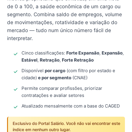
de 0 a 100, a saúde econômica de um cargo ou
segmento. Combina saldo de empregos, volume
de movimentações, rotatividade e variação do
mercado — tudo num único número fácil de
interpretar.
Cinco classificações:
Forte Expansão
,
Expansão
,
Estável
,
Retração
,
Forte Retração
Disponível
por cargo
(com filtro por estado e
cidade)
e por segmento
(CNAE)
Permite comparar profissões, priorizar
contratações e avaliar setores
Atualizado mensalmente com a base do CAGED
Exclusivo do Portal Salário. Você não vai encontrar este
índice em nenhum outro lugar.