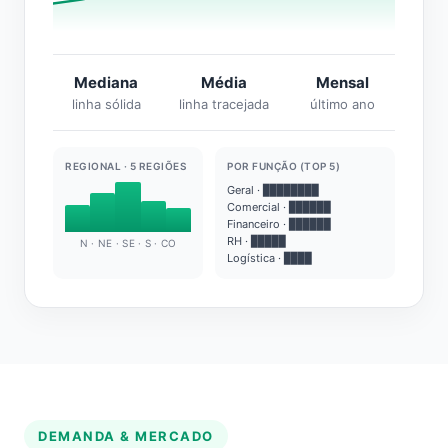
Mediana
Média
Mensal
linha sólida
linha tracejada
último ano
REGIONAL · 5 REGIÕES
POR FUNÇÃO (TOP 5)
Geral · ████████
Comercial · ██████
Financeiro · ██████
RH · █████
N · NE · SE · S · CO
Logística · ████
DEMANDA & MERCADO