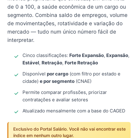
de 0 a 100, a saúde econômica de um cargo ou
segmento. Combina saldo de empregos, volume
de movimentações, rotatividade e variação do
mercado — tudo num único número fácil de
interpretar.
Cinco classificações:
Forte Expansão
,
Expansão
,
Estável
,
Retração
,
Forte Retração
Disponível
por cargo
(com filtro por estado e
cidade)
e por segmento
(CNAE)
Permite comparar profissões, priorizar
contratações e avaliar setores
Atualizado mensalmente com a base do CAGED
Exclusivo do Portal Salário. Você não vai encontrar este
índice em nenhum outro lugar.