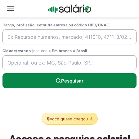
Cargo, profissão, setor da emresa ou código CBO/CNAE
Cidade/estado
(opcional)
. Em branco = Brasil
Pesquisar
🔒
Você quase chegou lá