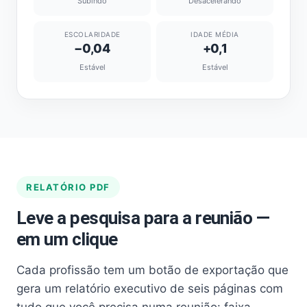
Subindo
Desacelerando
ESCOLARIDADE
IDADE MÉDIA
−0,04
+0,1
Estável
Estável
RELATÓRIO PDF
Leve a pesquisa para a reunião —
em um clique
Cada profissão tem um botão de exportação que
gera um relatório executivo de seis páginas com