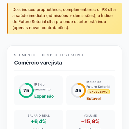
Dois índices proprietários, complementares: o IPS olha
a saúde imediata (admissões + demissões); o Índice
de Futuro Setorial olha pra onde o setor está indo
(apenas novas contratações).
SEGMENTO · EXEMPLO ILUSTRATIVO
Comércio varejista
Índice de
IPS do
Futuro Setorial
segmento
75
45
EXCLUSIVO
Expansão
Estável
SALÁRIO REAL
VOLUME
+6,4%
−15,9%