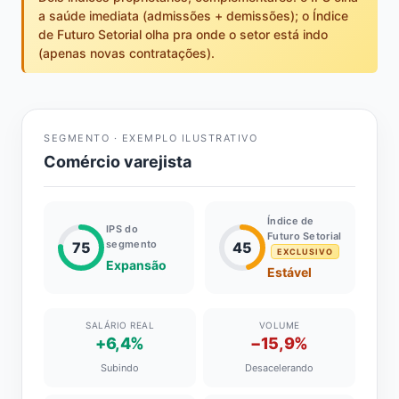
a saúde imediata (admissões + demissões); o Índice
de Futuro Setorial olha pra onde o setor está indo
(apenas novas contratações).
SEGMENTO · EXEMPLO ILUSTRATIVO
Comércio varejista
Índice de
IPS do
Futuro Setorial
segmento
75
45
EXCLUSIVO
Expansão
Estável
SALÁRIO REAL
VOLUME
+6,4%
−15,9%
Subindo
Desacelerando