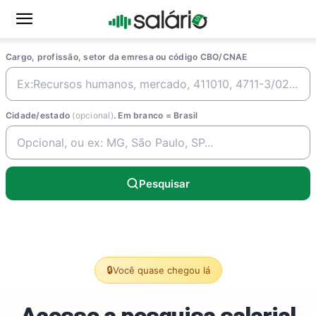
Cargo, profissão, setor da emresa ou código CBO/CNAE
Cidade/estado
(opcional)
. Em branco = Brasil
Pesquisar
🔒
Você quase chegou lá