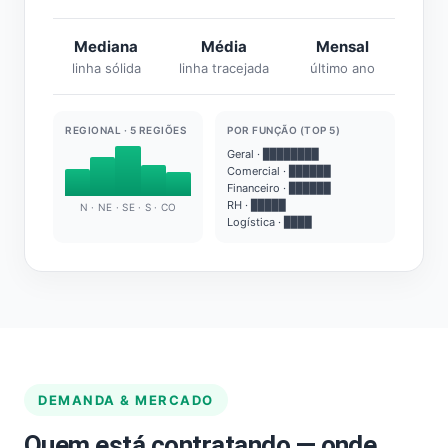
Mediana
Média
Mensal
linha sólida
linha tracejada
último ano
REGIONAL · 5 REGIÕES
POR FUNÇÃO (TOP 5)
Geral · ████████
Comercial · ██████
Financeiro · ██████
RH · █████
N · NE · SE · S · CO
Logística · ████
DEMANDA & MERCADO
Quem está contratando — onde,