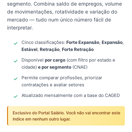
segmento. Combina saldo de empregos, volume
de movimentações, rotatividade e variação do
mercado — tudo num único número fácil de
interpretar.
Cinco classificações:
Forte Expansão
,
Expansão
,
Estável
,
Retração
,
Forte Retração
Disponível
por cargo
(com filtro por estado e
cidade)
e por segmento
(CNAE)
Permite comparar profissões, priorizar
contratações e avaliar setores
Atualizado mensalmente com a base do CAGED
Exclusivo do Portal Salário. Você não vai encontrar este
índice em nenhum outro lugar.