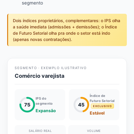
segmento
Dois índices proprietários, complementares: o IPS olha
a saúde imediata (admissões + demissões); o Índice
de Futuro Setorial olha pra onde o setor está indo
(apenas novas contratações).
SEGMENTO · EXEMPLO ILUSTRATIVO
Comércio varejista
Índice de
IPS do
Futuro Setorial
segmento
75
45
EXCLUSIVO
Expansão
Estável
SALÁRIO REAL
VOLUME