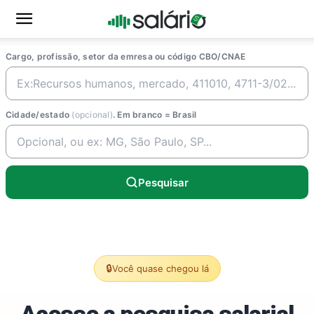
Cargo, profissão, setor da emresa ou código CBO/CNAE
Cidade/estado
(opcional)
. Em branco = Brasil
Pesquisar
🔒
Você quase chegou lá