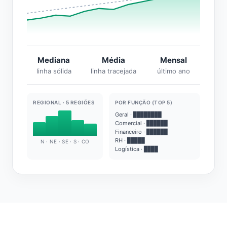
Mediana
Média
Mensal
linha sólida
linha tracejada
último ano
REGIONAL · 5 REGIÕES
POR FUNÇÃO (TOP 5)
Geral · ████████
Comercial · ██████
Financeiro · ██████
RH · █████
N · NE · SE · S · CO
Logística · ████