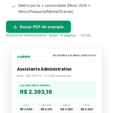
Matriz porte × senioridade (Nível I/II/III ×
Micro/Pequena/Média/Grande)
Baixar PDF de exemplo
Assistente Administrativo · Brasil · 6 páginas · ~50 KB
RELATÓRIO SALARIAL EXECUTIVO
⏐⏐⏐ salário
Assistente Administrativo
Brasil · CBO 4110-10 · 1.173.453 profissionais
SALÁRIO MÉDIO MENSAL
R$ 2.393,16
PISO
MEDIANA
MÉDIA
TETO
R$ 2.040
R$ 2.125
R$ 2.393
R$ 3.353