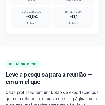
Subindo
Desacelerando
ESCOLARIDADE
IDADE MÉDIA
−0,04
+0,1
Estável
Estável
RELATÓRIO PDF
Leve a pesquisa para a reunião —
em um clique
Cada profissão tem um botão de exportação que
gera um relatório executivo de seis páginas com