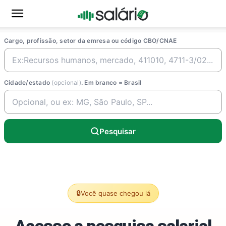
Cargo, profissão, setor da emresa ou código CBO/CNAE
Cidade/estado
(opcional)
. Em branco = Brasil
Pesquisar
🔒
Você quase chegou lá