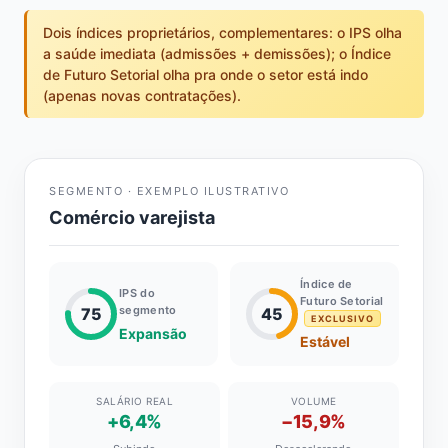
Dois índices proprietários, complementares: o IPS olha
a saúde imediata (admissões + demissões); o Índice
de Futuro Setorial olha pra onde o setor está indo
(apenas novas contratações).
SEGMENTO · EXEMPLO ILUSTRATIVO
Comércio varejista
Índice de
IPS do
Futuro Setorial
segmento
75
45
EXCLUSIVO
Expansão
Estável
SALÁRIO REAL
VOLUME
+6,4%
−15,9%