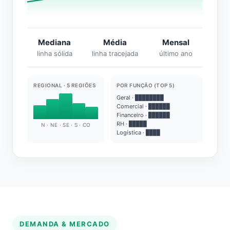
Mediana
Média
Mensal
linha sólida
linha tracejada
último ano
REGIONAL · 5 REGIÕES
POR FUNÇÃO (TOP 5)
Geral · ████████
Comercial · ██████
Financeiro · ██████
RH · █████
N · NE · SE · S · CO
Logística · ████
DEMANDA & MERCADO