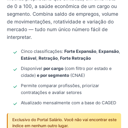
de 0 a 100, a saúde econômica de um cargo ou
segmento. Combina saldo de empregos, volume
de movimentações, rotatividade e variação do
mercado — tudo num único número fácil de
interpretar.
Cinco classificações:
Forte Expansão
,
Expansão
,
Estável
,
Retração
,
Forte Retração
Disponível
por cargo
(com filtro por estado e
cidade)
e por segmento
(CNAE)
Permite comparar profissões, priorizar
contratações e avaliar setores
Atualizado mensalmente com a base do CAGED
Exclusivo do Portal Salário. Você não vai encontrar este
índice em nenhum outro lugar.