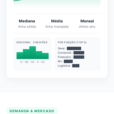
Mediana
Média
Mensal
linha sólida
linha tracejada
último ano
REGIONAL · 5 REGIÕES
POR FUNÇÃO (TOP 5)
Geral · ████████
Comercial · ██████
Financeiro · ██████
RH · █████
N · NE · SE · S · CO
Logística · ████
DEMANDA & MERCADO