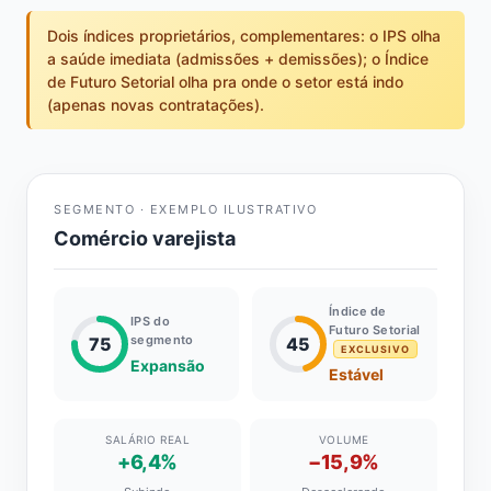
Dois índices proprietários, complementares: o IPS olha
a saúde imediata (admissões + demissões); o Índice
de Futuro Setorial olha pra onde o setor está indo
(apenas novas contratações).
SEGMENTO · EXEMPLO ILUSTRATIVO
Comércio varejista
Índice de
IPS do
Futuro Setorial
segmento
75
45
EXCLUSIVO
Expansão
Estável
SALÁRIO REAL
VOLUME
+6,4%
−15,9%