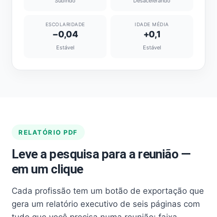
Subindo
Desacelerando
ESCOLARIDADE
IDADE MÉDIA
−0,04
+0,1
Estável
Estável
RELATÓRIO PDF
Leve a pesquisa para a reunião —
em um clique
Cada profissão tem um botão de exportação que
gera um relatório executivo de seis páginas com