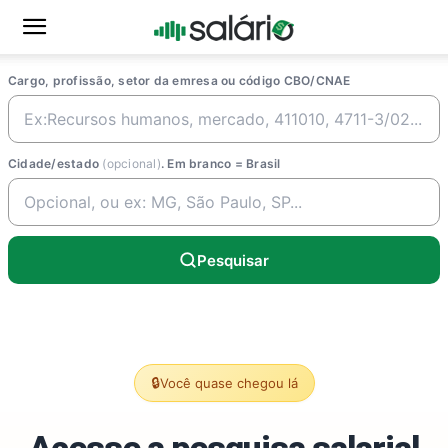
Cargo, profissão, setor da emresa ou código CBO/CNAE
Cidade/estado
(opcional)
. Em branco = Brasil
Pesquisar
🔒
Você quase chegou lá