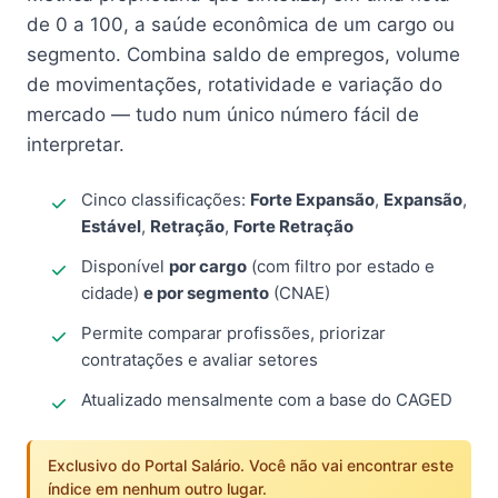
de 0 a 100, a saúde econômica de um cargo ou
segmento. Combina saldo de empregos, volume
de movimentações, rotatividade e variação do
mercado — tudo num único número fácil de
interpretar.
Cinco classificações:
Forte Expansão
,
Expansão
,
Estável
,
Retração
,
Forte Retração
Disponível
por cargo
(com filtro por estado e
cidade)
e por segmento
(CNAE)
Permite comparar profissões, priorizar
contratações e avaliar setores
Atualizado mensalmente com a base do CAGED
Exclusivo do Portal Salário. Você não vai encontrar este
índice em nenhum outro lugar.